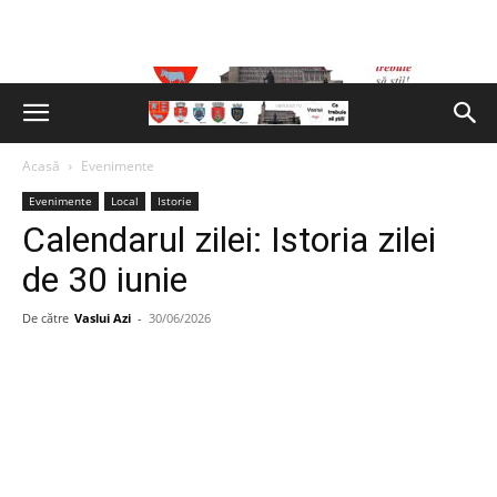
Acasă
Evenimente
Evenimente
Local
Istorie
Calendarul zilei: Istoria zilei
de 30 iunie
De către
Vaslui Azi
-
30/06/2026