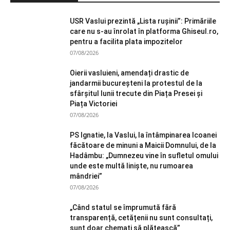
USR Vaslui prezintă „Lista rușinii”: Primăriile
care nu s-au înrolat în platforma Ghiseul.ro,
pentru a facilita plata impozitelor
07/08/2026
Oierii vasluieni, amendați drastic de
jandarmii bucureșteni la protestul de la
sfârșitul lunii trecute din Piața Presei și
Piața Victoriei
07/08/2026
PS Ignatie, la Vaslui, la întâmpinarea Icoanei
făcătoare de minuni a Maicii Domnului, de la
Hadâmbu: „Dumnezeu vine în sufletul omului
unde este multă liniște, nu rumoarea
mândriei”
07/08/2026
„Când statul se împrumută fără
transparență, cetățenii nu sunt consultați,
sunt doar chemați să plătească”