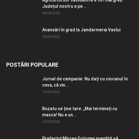
Agricultorilor vasluieni le e tot mai greu:
Județul nostru e pe...
06/08/2026
Avansări în grad la Jandarmeria Vaslui
05/08/2026
POSTĂRI POPULARE
Jurnal de campanie: Nu dați cu ciocanul în
ceva, că vin...
15/08/2020
Buzatu se ține tare: „Mai terminați cu
masca! Nu e un...
27/09/2020
Prefectul Mircea Gologan pregătit să