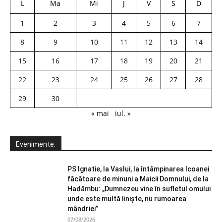
L
Ma
Mi
J
V
S
D
1
2
3
4
5
6
7
8
9
10
11
12
13
14
15
16
17
18
19
20
21
22
23
24
25
26
27
28
29
30
« mai
iul. »
Evenimente:
PS Ignatie, la Vaslui, la întâmpinarea Icoanei
făcătoare de minuni a Maicii Domnului, de la
Hadâmbu: „Dumnezeu vine în sufletul omului
unde este multă liniște, nu rumoarea
mândriei”
07/08/2026