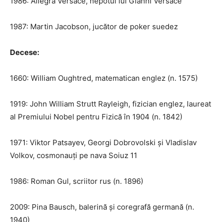
1986: Allegra Versace, nepotul lui Gianni Versace
1987: Martin Jacobson, jucător de poker suedez
Decese
:
1660: William Oughtred, matematican englez (n. 1575)
1919: John William Strutt Rayleigh, fizician englez, laureat
al Premiului Nobel pentru Fizică în 1904 (n. 1842)
1971: Viktor Patsayev, Georgi Dobrovolski și Vladislav
Volkov, cosmonauți pe nava Soiuz 11
1986: Roman Gul, scriitor rus (n. 1896)
2009: Pina Bausch, balerină și coregrafă germană (n.
1940)