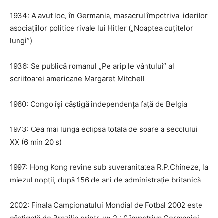
1934: A avut loc, în Germania, masacrul împotriva liderilor
asociațiilor politice rivale lui Hitler („Noaptea cuțitelor
lungi”)
1936: Se publică romanul „Pe aripile vântului” al
scriitoarei americane Margaret Mitchell
1960: Congo își câștigă independența față de Belgia
1973: Cea mai lungă eclipsă totală de soare a secolului
XX (6 min 20 s)
1997: Hong Kong revine sub suveranitatea R.P.Chineze, la
miezul nopții, după 156 de ani de administrație britanică
2002: Finala Campionatului Mondial de Fotbal 2002 este
câștigată de Brazilia printr-un 2 : 0 împotriva Germaniei