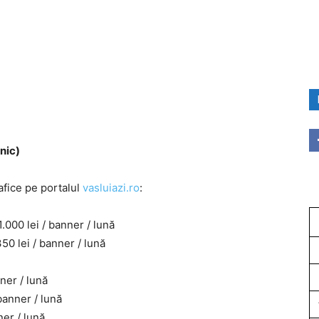
lnic)
afice pe portalul
vasluiazi.ro
:
.000 lei / banner / lună
50 lei / banner / lună
ner / lună
anner / lună
er / lună