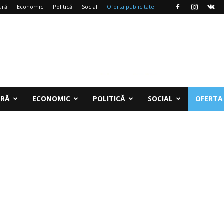
ură
Economic
Politică
Social
Oferta publicitate
URĂ
ECONOMIC
POLITICĂ
SOCIAL
OFERTA