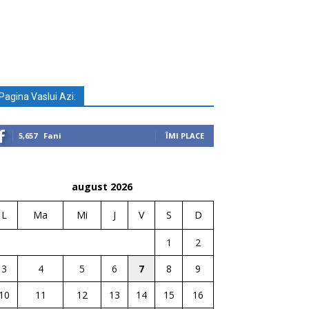
Pagina Vaslui Azi:
5,657
Fani
ÎMI PLACE
august 2026
L
Ma
Mi
J
V
S
D
1
2
3
4
5
6
7
8
9
10
11
12
13
14
15
16