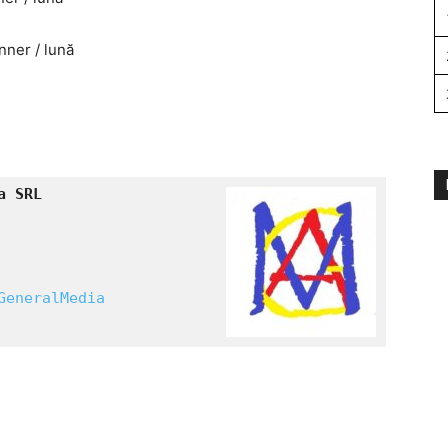
nner / lună
GeneralMedia 