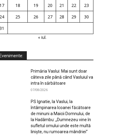
17
18
19
20
21
22
23
24
25
26
27
28
29
30
31
« iul.
Evenimente:
Primăria Vaslui: Mai sunt doar
câteva zile până când Vasluiul va
intra în sărbătoare
07/08/2026
PS Ignatie, la Vaslui, la
întâmpinarea Icoanei făcătoare
de minuni a Maicii Domnului, de
la Hadâmbu: „Dumnezeu vine în
sufletul omului unde este multă
liniște, nu rumoarea mândriei”