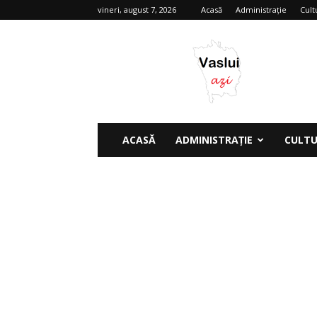
vineri, august 7, 2026
Acasă
Administrație
Cult
Vaslui
azi
ACASĂ
ADMINISTRAȚIE
CULT