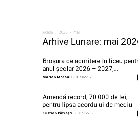
Acasă
2026
mai
Arhive Lunare: mai 202
Broșura de admitere în liceu pent
anul școlar 2026 – 2027,...
Marian Mocanu
-
01/06/2026
Amendă record, 70.000 de lei,
pentru lipsa acordului de mediu
Cristian Pătrașcu
-
31/05/2026