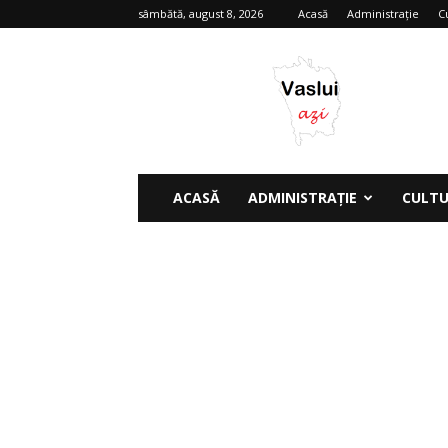
sâmbătă, august 8, 2026
Acasă
Administrație
C
Vaslui
azi
ACASĂ
ADMINISTRAȚIE
CULT