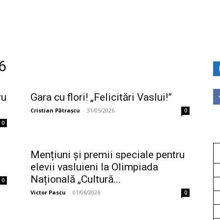
6
ru
Gara cu flori! „Felicitări Vaslui!”
Cristian Pătrașcu
-
31/05/2026
0
0
Mențiuni și premii speciale pentru
elevii vasluieni la Olimpiada
Națională „Cultură...
0
Victor Pascu
-
01/06/2026
0