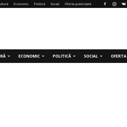
ultură
Economic
Politică
Social
Oferta publicitate
URĂ
ECONOMIC
POLITICĂ
SOCIAL
OFERTA