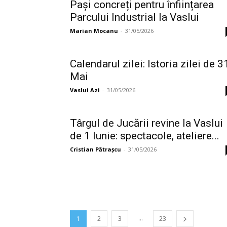
Pași concreți pentru înființarea
Parcului Industrial la Vaslui
Marian Mocanu
-
31/05/2026
Calendarul zilei: Istoria zilei de 3
Mai
Vaslui Azi
-
31/05/2026
Târgul de Jucării revine la Vaslui
de 1 Iunie: spectacole, ateliere...
Cristian Pătrașcu
-
31/05/2026
...
1
2
3
23