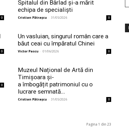
Spitalul din Bârlad și-a mărit
echipa de specialiști
Cristian Pătrașcu
-
31/05/2026
0
0
1
Un vasluian, singurul român care a
băut ceai cu împăratul Chinei
Victor Pascu
-
01/06/2026
0
0
Muzeul Național de Artă din
Timișoara și-
a îmbogățit patrimoniul cu o
0
lucrare semnată...
Cristian Pătrașcu
-
31/05/2026
0
Pagina 1 din 23