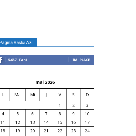
Pagina Vaslui Azi:
5,657
Fani
ÎMI PLACE
mai 2026
L
Ma
Mi
J
V
S
D
1
2
3
4
5
6
7
8
9
10
11
12
13
14
15
16
17
18
19
20
21
22
23
24