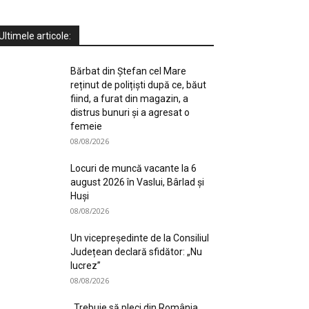
Ultimele articole:
Bărbat din Ștefan cel Mare
reținut de polițiști după ce, băut
fiind, a furat din magazin, a
distrus bunuri și a agresat o
femeie
08/08/2026
Locuri de muncă vacante la 6
august 2026 în Vaslui, Bârlad și
Huși
08/08/2026
Un vicepreședinte de la Consiliul
Județean declară sfidător: „Nu
lucrez”
08/08/2026
„Trebuie să pleci din România,