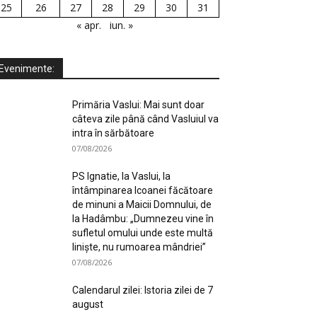
25
26
27
28
29
30
31
« apr.
iun. »
Evenimente:
Primăria Vaslui: Mai sunt doar
câteva zile până când Vasluiul va
intra în sărbătoare
07/08/2026
PS Ignatie, la Vaslui, la
întâmpinarea Icoanei făcătoare
de minuni a Maicii Domnului, de
la Hadâmbu: „Dumnezeu vine în
sufletul omului unde este multă
liniște, nu rumoarea mândriei”
07/08/2026
Calendarul zilei: Istoria zilei de 7
august