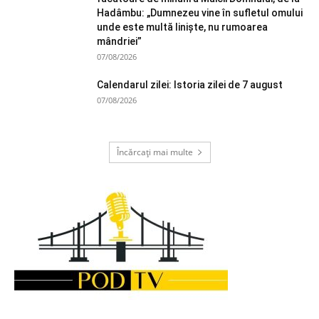
Hadâmbu: „Dumnezeu vine în sufletul omului
unde este multă liniște, nu rumoarea
mândriei”
07/08/2026
Calendarul zilei: Istoria zilei de 7 august
07/08/2026
Încărcați mai multe