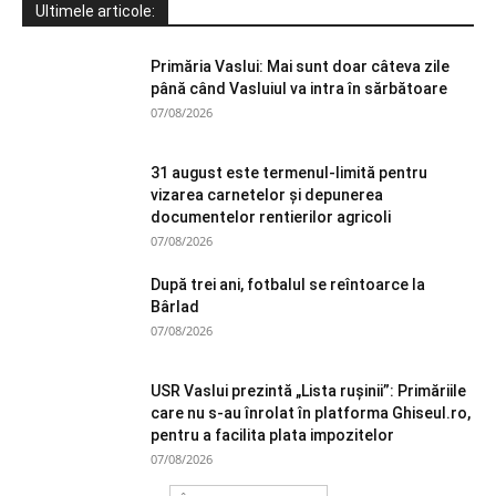
Ultimele articole:
Primăria Vaslui: Mai sunt doar câteva zile
până când Vasluiul va intra în sărbătoare
07/08/2026
31 august este termenul-limită pentru
vizarea carnetelor și depunerea
documentelor rentierilor agricoli
07/08/2026
După trei ani, fotbalul se reîntoarce la
Bârlad
07/08/2026
USR Vaslui prezintă „Lista rușinii”: Primăriile
care nu s-au înrolat în platforma Ghiseul.ro,
pentru a facilita plata impozitelor
07/08/2026