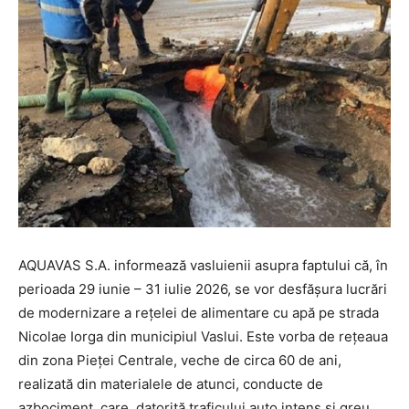
AQUAVAS S.A. informează vasluienii asupra faptului că, în
perioada 29 iunie – 31 iulie 2026, se vor desfășura lucrări
de modernizare a rețelei de alimentare cu apă pe strada
Nicolae Iorga din municipiul Vaslui. Este vorba de rețeaua
din zona Pieței Centrale, veche de circa 60 de ani,
realizată din materialele de atunci, conducte de
azbociment, care, datorită traficului auto intens și greu