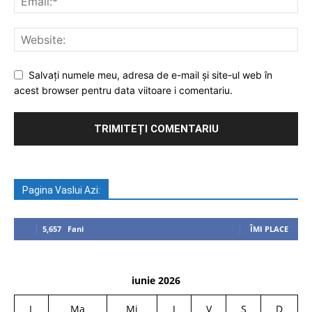
Salvați numele meu, adresa de e-mail și site-ul web în
acest browser pentru data viitoare i comentariu.
Pagina Vaslui Azi:
5,657
Fani
ÎMI PLACE
iunie 2026
L
Ma
Mi
J
V
S
D