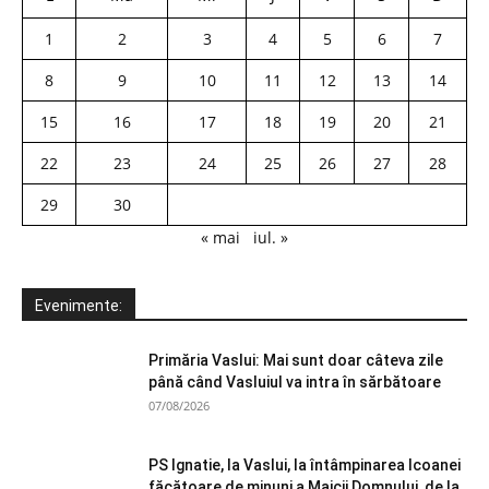
1
2
3
4
5
6
7
8
9
10
11
12
13
14
15
16
17
18
19
20
21
22
23
24
25
26
27
28
29
30
« mai
iul. »
Evenimente:
Primăria Vaslui: Mai sunt doar câteva zile
până când Vasluiul va intra în sărbătoare
07/08/2026
PS Ignatie, la Vaslui, la întâmpinarea Icoanei
făcătoare de minuni a Maicii Domnului, de la