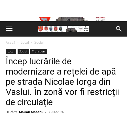
Acasă
Local
Social
Local
Social
Transport
Încep lucrările de
modernizare a rețelei de apă
pe strada Nicolae Iorga din
Vaslui. În zonă vor fi restricții
de circulație
De către
Marian Mocanu
-
30/06/2026