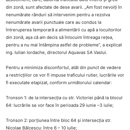
din zonă, sunt afectate de dese avarii. „Am fost nevoiți în
nenumărate rânduri să intervenim pentru a rezolva
nenumărate avarii punctuale care au condus la
întreruperea temporară a alimentării cu apă a locuitorilor
din zonă, așa că am decis să înlocuim întreaga rețea,
pentru a nu mai întâmpina astfel de probleme”, a explicat
ing. Iulian Iordache, directorul Aquavas SA Vaslui.
Pentru a minimiza disconfortul, atât din punct de vedere
a restricțiilor ce vor fi impuse traficului rutier, lucrările vor
fi executate etapizat, conform următorului calendar:
Tronson 1: de la intersecția cu str. Victoriei până la blocul
64: lucrările se vor face în perioada 29 iunie –3 iulie;
Tronson 2: porțiunea între bloc 64 și intersecția str.
Nicolae Bălcescu: între 6 – 10 iulie;