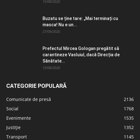
15/08/2020
Buzatu se ține tare: „Mai terminați cu
masca! Nu e un...
27/09/2020
Prefectul Mircea Gologan pregătit să
carantineze Vasluiul, dacă Direcția de
Sănătate...
15/08/2020
CATEGORIE POPULARĂ
Comunicate de presă
2136
Social
1768
Evenimente
1535
Justiție
1352
Transport
1145