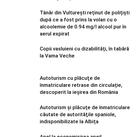
Tânăr din Vulturești reținut de polițiști
după ce a fost prins la volan cu o
alcoolemie de 0.94 mg/l alcool pur în
aerul expirat
Copii vasluieni cu dizabilități, în tabără
la Vama Veche
Autoturism cu plăcuţe de
înmatriculare retrase din circulație,
descoperit la ieșirea din România
Autoturism și plăcuțe de înmatriculare
căutate de autorităţile spaniole,
indisponibilizate la Albița
Apel la economisirea apei!