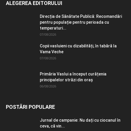
ALEGEREA EDITORULUI
Direcția de Sănătate Publică: Recomandări
pentru populație pentru perioada cu
temperaturi...
07/08/2026
Copii vasluieni cu dizabilități, în tabără la
Vama Veche
07/08/2026
Primăria Vaslui a început curățenia
principalelor străzi din oraș
06/08/2026
POSTĂRI POPULARE
Jurnal de campanie: Nu dați cu ciocanul în
ceva, că vin...