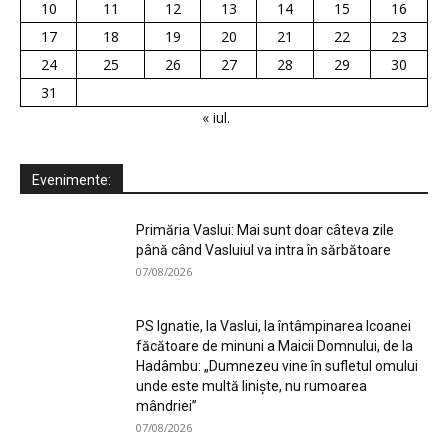
10
11
12
13
14
15
16
17
18
19
20
21
22
23
24
25
26
27
28
29
30
31
« iul.
Evenimente:
Primăria Vaslui: Mai sunt doar câteva zile
până când Vasluiul va intra în sărbătoare
07/08/2026
PS Ignatie, la Vaslui, la întâmpinarea Icoanei
făcătoare de minuni a Maicii Domnului, de la
Hadâmbu: „Dumnezeu vine în sufletul omului
unde este multă liniște, nu rumoarea
mândriei”
07/08/2026