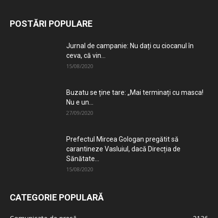
POSTĂRI POPULARE
Jurnal de campanie: Nu dați cu ciocanul în
ceva, că vin...
15/08/2020
Buzatu se ține tare: „Mai terminați cu masca!
Nu e un...
27/09/2020
Prefectul Mircea Gologan pregătit să
carantineze Vasluiul, dacă Direcția de
Sănătate...
15/08/2020
CATEGORIE POPULARĂ