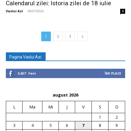
Calendarul zilei: Istoria zilei de 18 iulie
Vaslui Azi
-
18/07/2026
0
1
2
3
Pagina Vaslui Azi:
5,657
Fani
ÎMI PLACE
august 2026
L
Ma
Mi
J
V
S
D
1
2
3
4
5
6
7
8
9