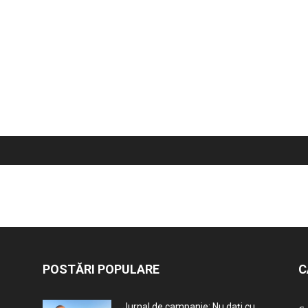
POSTĂRI POPULARE
C
Jurnal de campanie: Nu dați cu