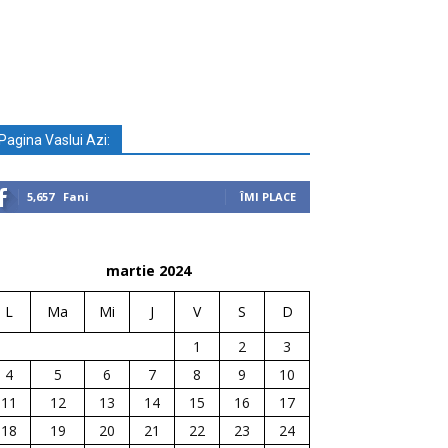
Pagina Vaslui Azi:
5,657
Fani
ÎMI PLACE
martie 2024
L
Ma
Mi
J
V
S
D
1
2
3
4
5
6
7
8
9
10
11
12
13
14
15
16
17
18
19
20
21
22
23
24