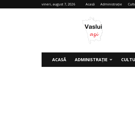
vineri, august 7, 2026
Acasă
Administrație
Cult
Vaslui
azi
ACASĂ
ADMINISTRAȚIE
CULT