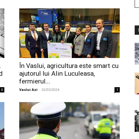
A
În Vaslui, agricultura este smart cu
d
ajutorul lui Alin Luculeasa,
fermierul...
Vaslui Azi
-
02/03/2024
0
1