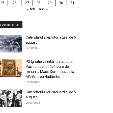
25
26
27
28
29
30
31
« feb.
apr. »
Evenimente:
Calendarul zilei: Istoria zilei de 6
august
06/08/2026
PS Ignatie va întâmpina, joi, la
Vaslui, Icoana făcătoare de
minuni a Maicii Domnului, de la
Mănăstirea Hadâmbu
05/08/2026
Calendarul zilei: Istoria zilei de 5
august
05/08/2026