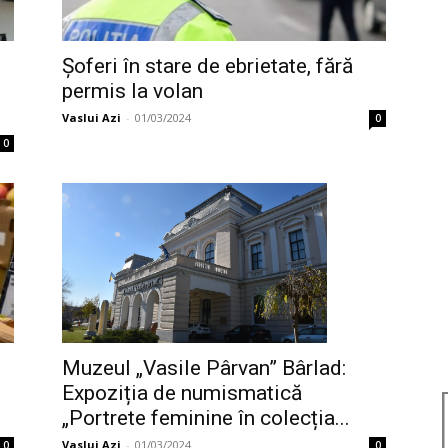
Șoferi în stare de ebrietate, fără
permis la volan
Vaslui Azi
-
01/03/2024
0
0
Muzeul „Vasile Pârvan” Bârlad:
Expoziția de numismatică
.
„Portrete feminine în colecția...
Vaslui Azi
-
01/03/2024
0
0