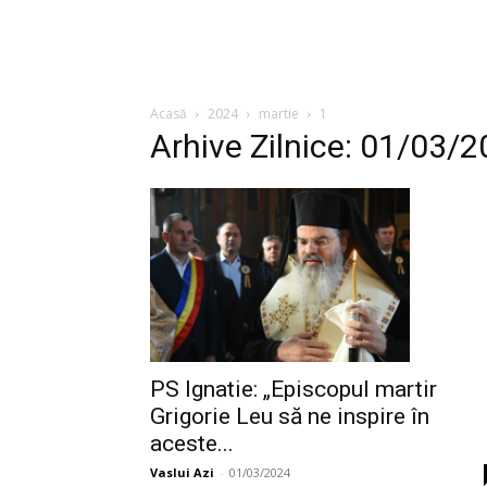
Acasă
2024
martie
1
Arhive Zilnice: 01/03/
PS Ignatie: „Episcopul martir
Grigorie Leu să ne inspire în
aceste...
Vaslui Azi
-
01/03/2024