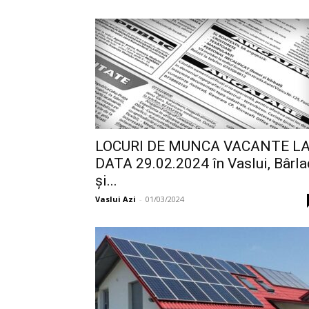
LOCURI DE MUNCA VACANTE L
DATA 29.02.2024 în Vaslui, Bârla
și...
Vaslui Azi
-
01/03/2024