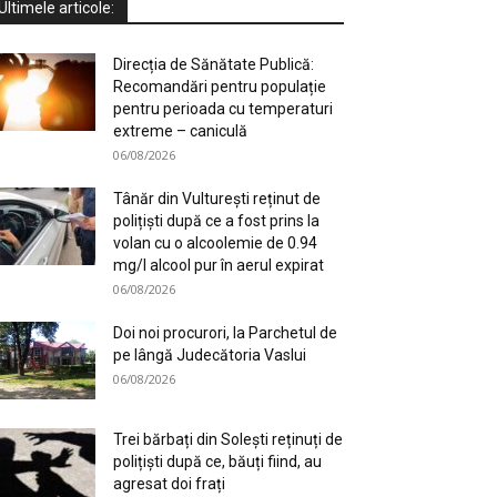
Ultimele articole:
Direcția de Sănătate Publică:
Recomandări pentru populație
pentru perioada cu temperaturi
extreme – caniculă
06/08/2026
Tânăr din Vulturești reținut de
polițiști după ce a fost prins la
volan cu o alcoolemie de 0.94
mg/l alcool pur în aerul expirat
06/08/2026
Doi noi procurori, la Parchetul de
pe lângă Judecătoria Vaslui
06/08/2026
Trei bărbați din Solești reținuți de
polițiști după ce, băuți fiind, au
agresat doi frați