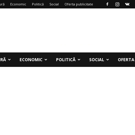
ură
Economic
Politică
Social
Oferta publicitate
URĂ
ECONOMIC
POLITICĂ
SOCIAL
OFERTA