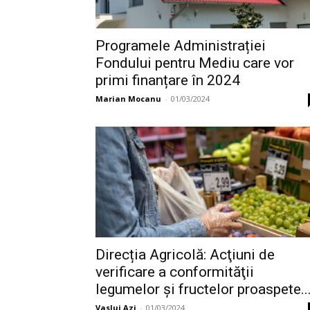
Programele Administrației
Fondului pentru Mediu care vor
primi finanțare în 2024
Marian Mocanu
-
01/03/2024
Direcția Agricolă: Acţiuni de
verificare a conformităţii
legumelor şi fructelor proaspete..
Vaslui Azi
-
01/03/2024