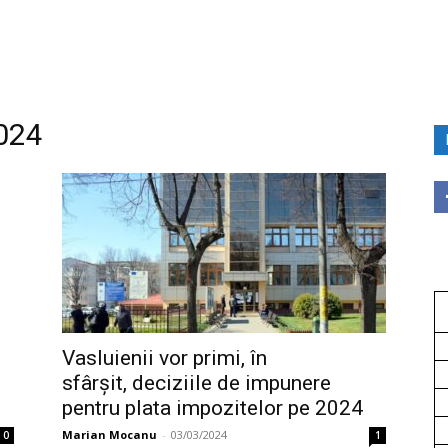
2024
Vasluienii vor primi, în
sfârşit, deciziile de impunere
pentru plata impozitelor pe 2024
Marian Mocanu
-
03/03/2024
0
1