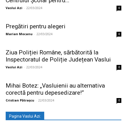
Centrului Şcolar pentru...
Vaslui Azi
-
22/03/2024
0
Pregătiri pentru alegeri
Marian Mocanu
-
22/03/2024
0
Ziua Poliției Române, sărbătorită la
Inspectoratul de Poliție Județean Vaslui
Vaslui Azi
-
22/03/2024
0
Mihai Botez: „Vasluienii au alternativa
corectă pentru depesedizare!”
Cristian Pătrașcu
-
22/03/2024
0
Pagina Vaslui Azi: