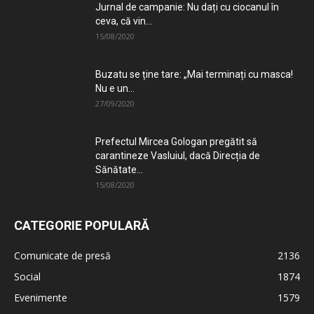
Jurnal de campanie: Nu dați cu ciocanul în
ceva, că vin...
15/08/2020
Buzatu se ține tare: „Mai terminați cu masca!
Nu e un...
27/09/2020
Prefectul Mircea Gologan pregătit să
carantineze Vasluiul, dacă Direcția de
Sănătate...
15/08/2020
CATEGORIE POPULARĂ
Comunicate de presă
2136
Social
1874
Evenimente
1579