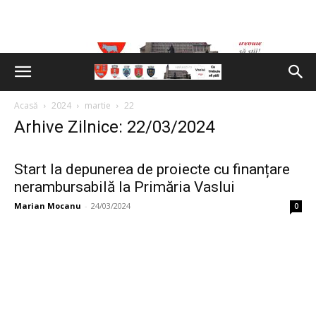
Acasă
2024
martie
22
Arhive Zilnice: 22/03/2024
Start la depunerea de proiecte cu finanțare
nerambursabilă la Primăria Vaslui
Marian Mocanu
-
24/03/2024
0