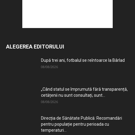
ALEGEREA EDITORULUI
După trei ani, fotbalul se reîntoarce la Bârlad
08/08/2026
„Când statul se împrumută fără transparență,
cetățenii nu sunt consultați, sunt...
08/08/2026
Direcția de Sănătate Publică: Recomandări
pentru populație pentru perioada cu
temperaturi...