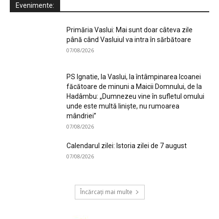
Evenimente:
Primăria Vaslui: Mai sunt doar câteva zile
până când Vasluiul va intra în sărbătoare
07/08/2026
PS Ignatie, la Vaslui, la întâmpinarea Icoanei
făcătoare de minuni a Maicii Domnului, de la
Hadâmbu: „Dumnezeu vine în sufletul omului
unde este multă liniște, nu rumoarea
mândriei”
07/08/2026
Calendarul zilei: Istoria zilei de 7 august
07/08/2026
Încărcați mai multe