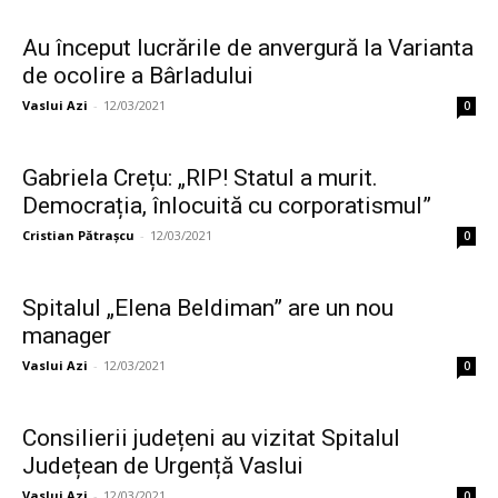
Au început lucrările de anvergură la Varianta
de ocolire a Bârladului
Vaslui Azi
-
12/03/2021
0
Gabriela Crețu: „RIP! Statul a murit.
Democrația, înlocuită cu corporatismul”
Cristian Pătrașcu
-
12/03/2021
0
Spitalul „Elena Beldiman” are un nou
manager
Vaslui Azi
-
12/03/2021
0
Consilierii județeni au vizitat Spitalul
Județean de Urgență Vaslui
Vaslui Azi
-
12/03/2021
0