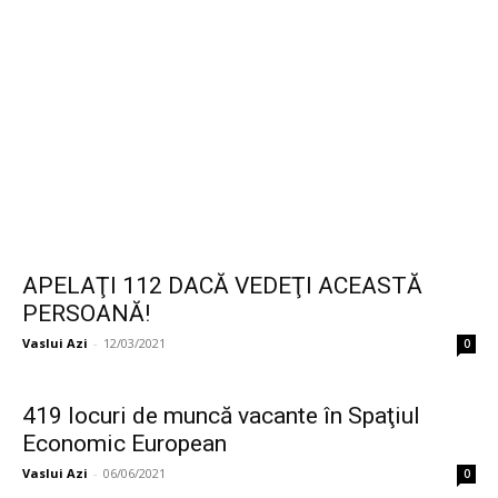
APELAŢI 112 DACĂ VEDEŢI ACEASTĂ
PERSOANĂ!
Vaslui Azi
-
12/03/2021
0
419 locuri de muncă vacante în Spaţiul
Economic European
Vaslui Azi
-
06/06/2021
0