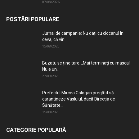
07/08/2026
POSTĂRI POPULARE
Jurnal de campanie: Nu dați cu ciocanul în
ceva, că vin...
15/08/2020
Buzatu se ține tare: „Mai terminați cu masca!
Nu e un...
27/09/2020
Prefectul Mircea Gologan pregătit să
carantineze Vasluiul, dacă Direcția de
Sănătate...
15/08/2020
CATEGORIE POPULARĂ