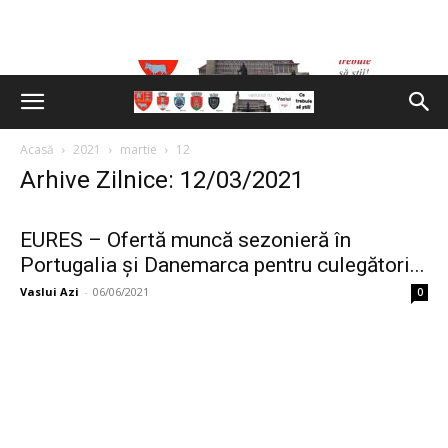
Acasă
2021
martie
12
Arhive Zilnice: 12/03/2021
EURES – Ofertă muncă sezonieră în
Portugalia şi Danemarca pentru culegători...
Vaslui Azi
-
06/06/2021
0