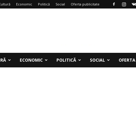
Cultură
Economic
Politică
Social
Oferta publicitate
URĂ
ECONOMIC
POLITICĂ
SOCIAL
OFERTA