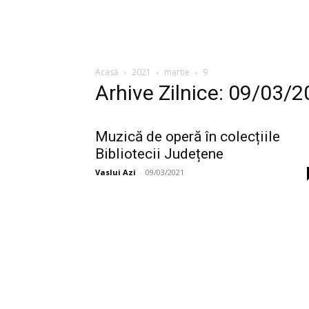
Acasă
2021
martie
9
Arhive Zilnice: 09/03/
Muzică de operă în colecțiile
Bibliotecii Județene
Vaslui Azi
-
09/03/2021