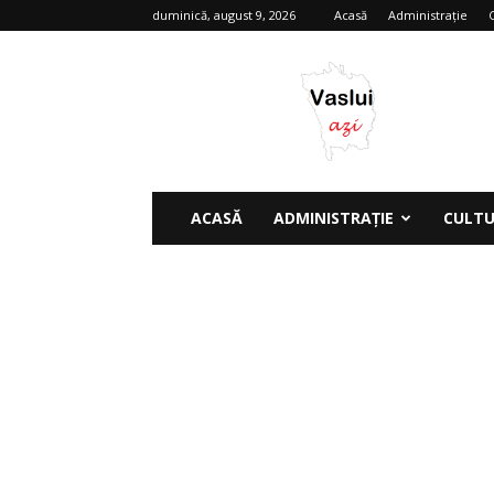
duminică, august 9, 2026
Acasă
Administrație
Vaslui
azi
ACASĂ
ADMINISTRAȚIE
CULT