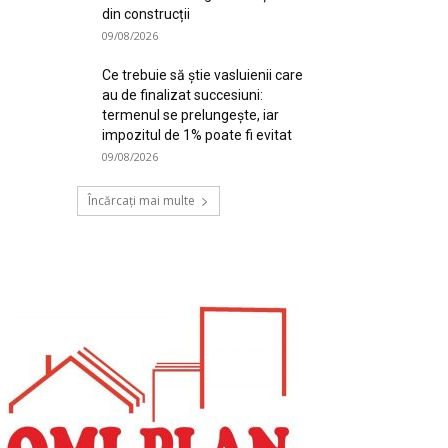
din construcții
09/08/2026
Ce trebuie să știe vasluienii care
au de finalizat succesiuni:
termenul se prelungește, iar
impozitul de 1% poate fi evitat
09/08/2026
Încărcați mai multe