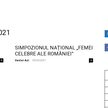
2021
SIMPOZIONUL NAȚIONAL „FEMEI
CELEBRE ALE ROMÂNIEI”
Vaslui Azi
-
09/03/2021
0
0