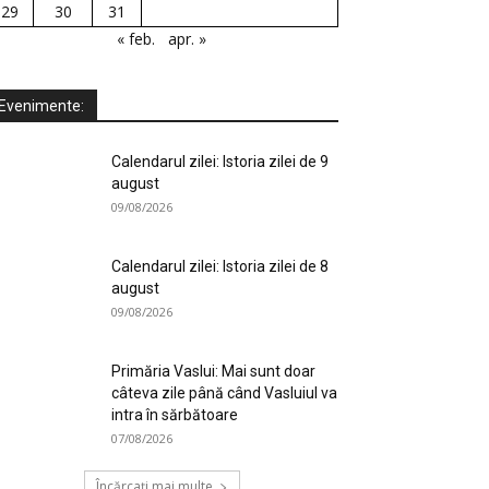
29
30
31
« feb.
apr. »
Evenimente:
Calendarul zilei: Istoria zilei de 9
august
09/08/2026
Calendarul zilei: Istoria zilei de 8
august
09/08/2026
Primăria Vaslui: Mai sunt doar
câteva zile până când Vasluiul va
intra în sărbătoare
07/08/2026
Încărcați mai multe