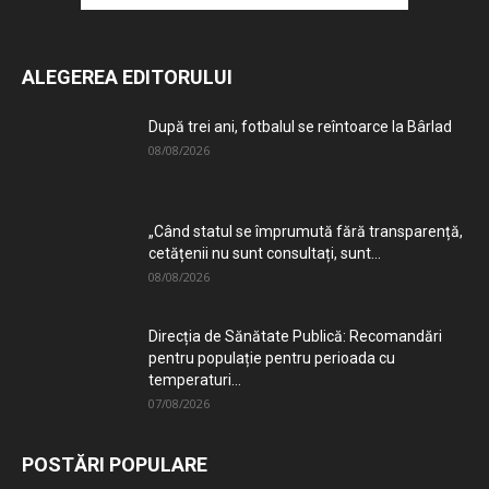
ALEGEREA EDITORULUI
După trei ani, fotbalul se reîntoarce la Bârlad
08/08/2026
„Când statul se împrumută fără transparență,
cetățenii nu sunt consultați, sunt...
08/08/2026
Direcția de Sănătate Publică: Recomandări
pentru populație pentru perioada cu
temperaturi...
07/08/2026
POSTĂRI POPULARE