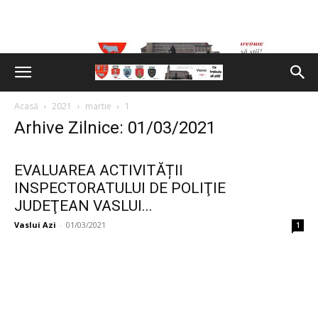
Acasă
2021
martie
1
Arhive Zilnice: 01/03/2021
EVALUAREA ACTIVITĂȚII
INSPECTORATULUI DE POLIŢIE
JUDEŢEAN VASLUI...
Vaslui Azi
-
01/03/2021
1