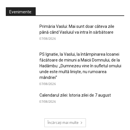
Evenimente:
Primăria Vaslui: Mai sunt doar câteva zile
până când Vasluiul va intra în sărbătoare
07/08/2026
PS Ignatie, la Vaslui, la întâmpinarea Icoanei
făcătoare de minuni a Maicii Domnului, de la
Hadâmbu: „Dumnezeu vine în sufletul omului
unde este multă liniște, nu rumoarea
mândriei”
07/08/2026
Calendarul zilei: Istoria zilei de 7 august
07/08/2026
Încărcați mai multe