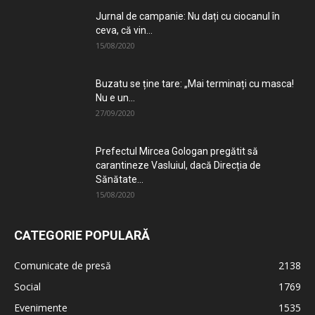
Jurnal de campanie: Nu dați cu ciocanul în
ceva, că vin...
15/08/2020
Buzatu se ține tare: „Mai terminați cu masca!
Nu e un...
27/09/2020
Prefectul Mircea Gologan pregătit să
carantineze Vasluiul, dacă Direcția de
Sănătate...
15/08/2020
CATEGORIE POPULARĂ
Comunicate de presă
2138
Social
1769
Evenimente
1535