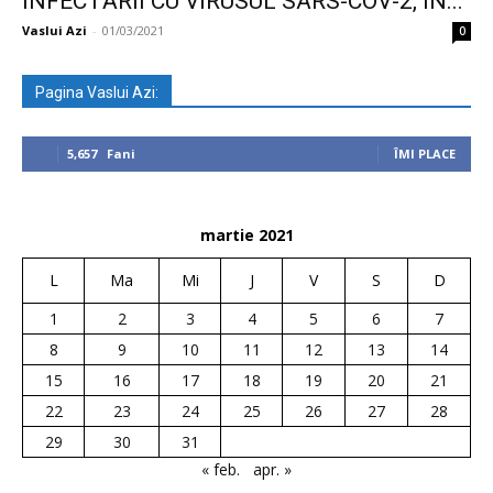
INFECTĂRII CU VIRUSUL SARS-COV-2, ÎN...
Vaslui Azi
-
01/03/2021
0
Pagina Vaslui Azi:
5,657
Fani
ÎMI PLACE
martie 2021
L
Ma
Mi
J
V
S
D
1
2
3
4
5
6
7
8
9
10
11
12
13
14
15
16
17
18
19
20
21
22
23
24
25
26
27
28
29
30
31
« feb.
apr. »