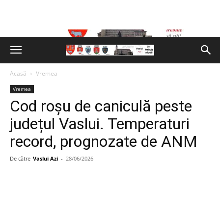
Acasă
Vremea
Vremea
Cod roșu de caniculă peste
județul Vaslui. Temperaturi
record, prognozate de ANM
De către
Vaslui Azi
-
28/06/2026