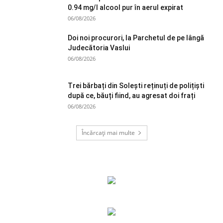
0.94 mg/l alcool pur în aerul expirat
06/08/2026
Doi noi procurori, la Parchetul de pe lângă
Judecătoria Vaslui
06/08/2026
Trei bărbați din Solești reținuți de polițiști
după ce, băuți fiind, au agresat doi frați
06/08/2026
Încărcați mai multe