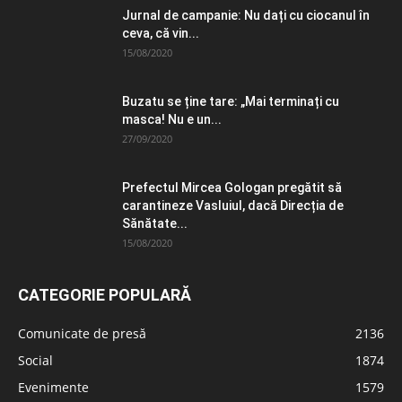
Jurnal de campanie: Nu dați cu ciocanul în
ceva, că vin...
15/08/2020
Buzatu se ține tare: „Mai terminați cu
masca! Nu e un...
27/09/2020
Prefectul Mircea Gologan pregătit să
carantineze Vasluiul, dacă Direcția de
Sănătate...
15/08/2020
CATEGORIE POPULARĂ
Comunicate de presă
2136
Social
1874
Evenimente
1579