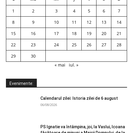
1
2
3
4
5
6
7
8
9
10
11
12
13
14
15
16
17
18
19
20
21
22
23
24
25
26
27
28
29
30
« mai
iul. »
Evenimente:
Calendarul zilei: Istoria zilei de 6 august
06/08/2026
PS Ignatie va întâmpina, joi, la Vaslui, Icoana
făcătoare de minuni a Maicii Domnului, de la