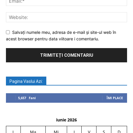
Salvați numele meu, adresa de e-mail și site-ul web în
acest browser pentru data viitoare i comentariu.
Pagina Vaslui Azi:
5,657
Fani
ÎMI PLACE
iunie 2026
L
Ma
Mi
J
V
S
D