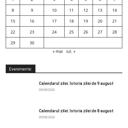
8
9
10
11
12
13
14
15
16
17
18
19
20
21
22
23
24
25
26
27
28
29
30
« mai
iul. »
Evenimente:
Calendarul zilei: Istoria zilei de 9 august
09/08/2026
Calendarul zilei: Istoria zilei de 8 august
09/08/2026