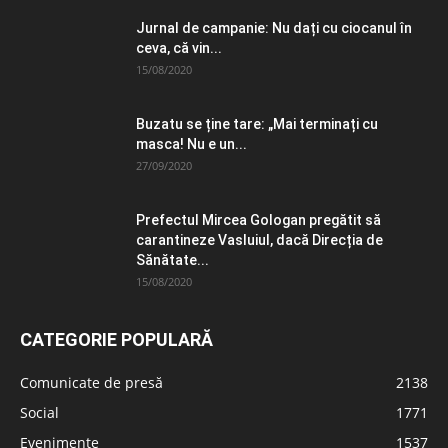
Jurnal de campanie: Nu dați cu ciocanul în
ceva, că vin...
15/08/2020
Buzatu se ține tare: „Mai terminați cu
masca! Nu e un...
27/09/2020
Prefectul Mircea Gologan pregătit să
carantineze Vasluiul, dacă Direcția de
Sănătate...
15/08/2020
CATEGORIE POPULARĂ
Comunicate de presă
2138
Social
1771
Evenimente
1537