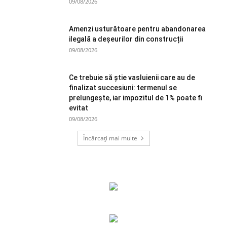
09/08/2026
Amenzi usturătoare pentru abandonarea
ilegală a deșeurilor din construcții
09/08/2026
Ce trebuie să știe vasluienii care au de
finalizat succesiuni: termenul se
prelungește, iar impozitul de 1% poate fi
evitat
09/08/2026
Încărcați mai multe