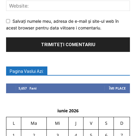
Salvați numele meu, adresa de e-mail și site-ul web în
acest browser pentru data viitoare i comentariu.
Pagina Vaslui Azi:
5,657
Fani
ÎMI PLACE
iunie 2026
L
Ma
Mi
J
V
S
D
1
2
3
4
5
6
7