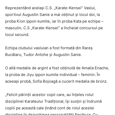
Reprezentând același C.S. „Karate-Kensei” Vaslui,
sportivul Augustin Sanie a mai obținut și locul doi, la
proba Kion ippon kumite, iar în proba Kata pe echipe –
masculin, C.S „Karate-Kensei” a încheiat concursul pe
locul secund.
Echipa clubului vasluian a fost formată din Rareș
Bucătaru, Tudor Antohe și Augustin Sanie.
O altă medalie de argint a fost obținută de Amalia Enache,
la proba de Jiyu ippon kumite individual – feminin. În
aceeași probă, Sofia Bojoagă a cucerit medalia de bronz.
„Felicit părinții acestor copii care, au înțeles rolul
disciplinei Karateului Tradițional, își susțin și îndrumă
copiii pe această cale ținând cont de rolul acestei
discipline în dezvoltarea personalității fiecăruia. Cu