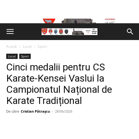
Acasă
Local
Sport
Local
Sport
Cinci medalii pentru CS
Karate-Kensei Vaslui la
Campionatul Național de
Karate Tradițional
De către
Cristian Pătrașcu
-
28/06/2026