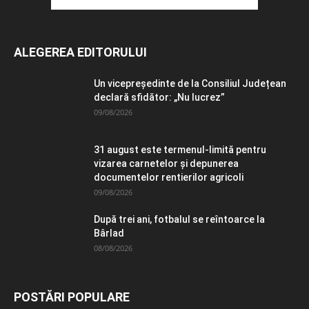
ALEGEREA EDITORULUI
Un vicepreședinte de la Consiliul Județean
declară sfidător: „Nu lucrez”
09/08/2026
31 august este termenul-limită pentru
vizarea carnetelor și depunerea
documentelor rentierilor agricoli
09/08/2026
După trei ani, fotbalul se reîntoarce la
Bârlad
08/08/2026
POSTĂRI POPULARE