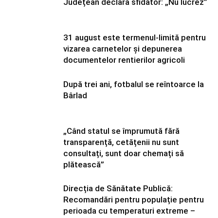
Județean declară sfidător: „Nu lucrez”
31 august este termenul-limită pentru
vizarea carnetelor și depunerea
documentelor rentierilor agricoli
După trei ani, fotbalul se reîntoarce la
Bârlad
„Când statul se împrumută fără
transparență, cetățenii nu sunt
consultați, sunt doar chemați să
plătească”
Direcția de Sănătate Publică:
Recomandări pentru populație pentru
perioada cu temperaturi extreme –