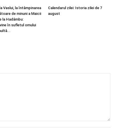
la Vaslui, la întâmpinarea
Calendarul zilei: Istoria zilei de 7
ătoare de minuni a Maicii
august
e la Hadâmbu:
ine în sufletul omului
ultă...