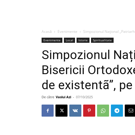
Acasă
Evenimente
Simpozionul Național „Patriarhi
Evenimente
Local
Istorie
Spiritualitate
Simpozionul Nați
Bisericii Ortodo
de existentã”, pe
De către
Vaslui Azi
-
07/10/2025