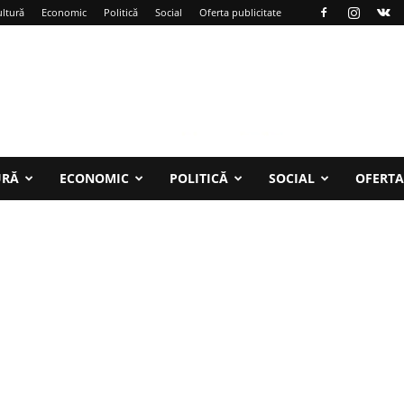
ltură
Economic
Politică
Social
Oferta publicitate
URĂ
ECONOMIC
POLITICĂ
SOCIAL
OFERTA