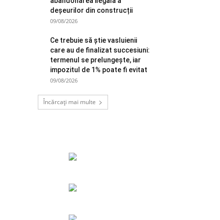
abandonarea ilegală a
deșeurilor din construcții
09/08/2026
Ce trebuie să știe vasluienii
care au de finalizat succesiuni:
termenul se prelungește, iar
impozitul de 1% poate fi evitat
09/08/2026
Încărcați mai multe