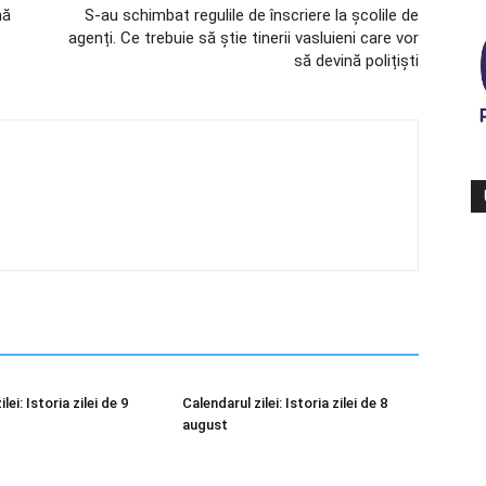
nă
S-au schimbat regulile de înscriere la școlile de
agenți. Ce trebuie să știe tinerii vasluieni care vor
să devină polițiști
lei: Istoria zilei de 9
Calendarul zilei: Istoria zilei de 8
august