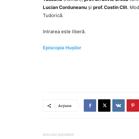
Lucian Corduneanu
și
prof. Costin Clit
. Mod
Tudoricã.
Intrarea este liberă.
Episcopia Hușilor
Acțiune
Articolul precedent