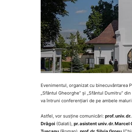
Evenimentul, organizat cu binecuvântarea Pre
„Sfântul Gheorghe” și „Sfântul Dumitru” din 
va întruni conferențiari de pe ambele maluri 
Astfel, vor susține comunicări:
prof. univ. d
Drãgoi
(Galati),
pr. asistent univ. dr. Marcel
Tuscanu
(Roman),
prof. dr. Silvia Grosu
(Chi