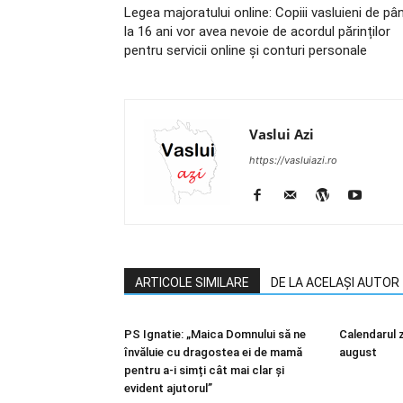
Legea majoratului online: Copiii vasluieni de pâ
la 16 ani vor avea nevoie de acordul părinților
pentru servicii online și conturi personale
Vaslui Azi
https://vasluiazi.ro
ARTICOLE SIMILARE
DE LA ACELAȘI AUTOR
PS Ignatie: „Maica Domnului să ne
Calendarul zi
învăluie cu dragostea ei de mamă
august
pentru a-i simți cât mai clar și
evident ajutorul”