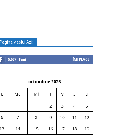
Pagina Vaslui Azi:
5,657
Fani
ÎMI PLACE
octombrie 2025
L
Ma
Mi
J
V
S
D
1
2
3
4
5
6
7
8
9
10
11
12
13
14
15
16
17
18
19