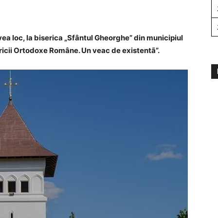
vea loc, la biserica „Sfântul Gheorghe” din municipiul
ericii Ortodoxe Române. Un veac de existentã”.