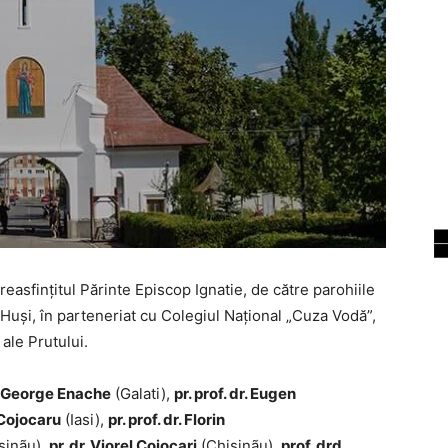
asfințitul Părinte Episcop Ignatie, de către parohiile
Huși, în parteneriat cu Colegiul Național „Cuza Vodă”,
ale Prutului.
r. George Enache
(Galati),
pr. prof. dr. Eugen
 Cojocaru
(Iasi),
pr. prof. dr. Florin
sinãu),
pr. dr. Viorel Cojocari
(Chisinãu),
prof. drd.