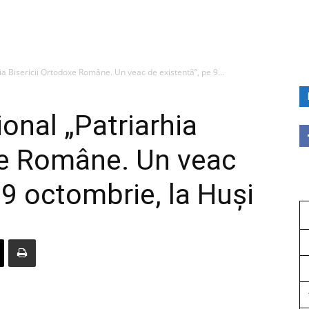
a Bisericii Ortodoxe Române. Un veac de existentã”, pe 9...
onal „Patriarhia
xe Române. Un veac
 9 octombrie, la Huși