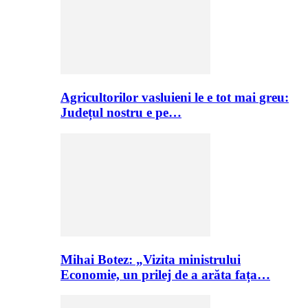
Agricultorilor vasluieni le e tot mai greu:
Județul nostru e pe…
Mihai Botez: „Vizita ministrului
Economie, un prilej de a arăta fața…