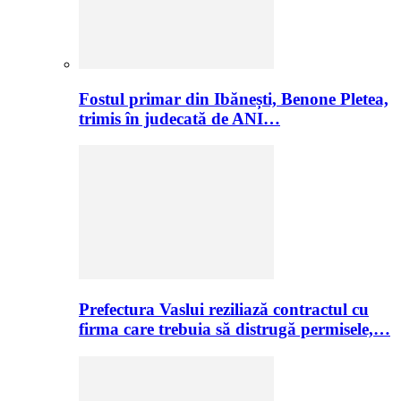
Fostul primar din Ibănești, Benone Pletea,
trimis în judecată de ANI…
Prefectura Vaslui reziliază contractul cu
firma care trebuia să distrugă permisele,…