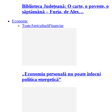
Biblioteca Județeană: O carte, o poveste, o
săptămână – Furia, de Alex…
Economic
Toate
Agricultură
Financiar
„Economia personală nu poate înlocui
politica energetică”