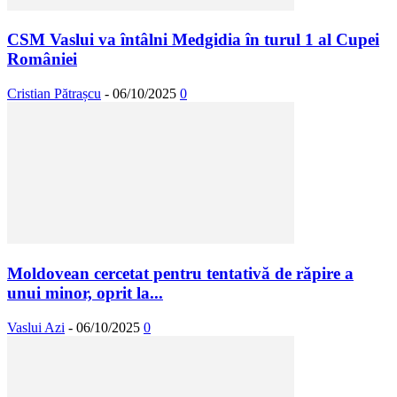
CSM Vaslui va întâlni Medgidia în turul 1 al Cupei
României
Cristian Pătrașcu
-
06/10/2025
0
Moldovean cercetat pentru tentativă de răpire a
unui minor, oprit la...
Vaslui Azi
-
06/10/2025
0