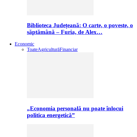
Biblioteca Județeană: O carte, o poveste, o
săptămână – Furia, de Alex…
Economic
Toate
Agricultură
Financiar
„Economia personală nu poate înlocui
politica energetică”