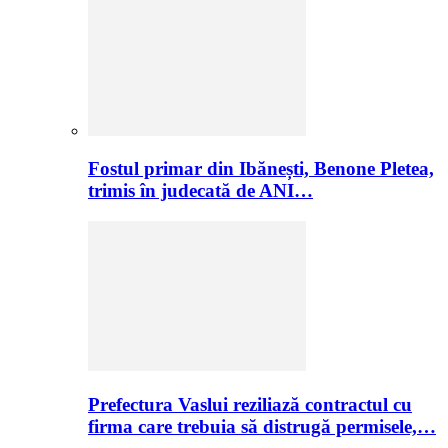
Fostul primar din Ibănești, Benone Pletea,
trimis în judecată de ANI…
Prefectura Vaslui reziliază contractul cu
firma care trebuia să distrugă permisele,…