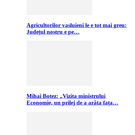
Agricultorilor vasluieni le e tot mai greu:
Județul nostru e pe…
Mihai Botez: „Vizita ministrului
Economie, un prilej de a arăta fața…