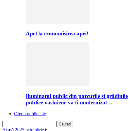
Apel la economisirea apei!
Iluminatul public din parcurile și grădinile
publice vasluiene va fi modernizat…
Oferta publicitate
Acasă
2025
octombrie
6