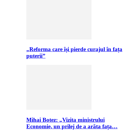
„Reforma care își pierde curajul în fața
puterii”
Mihai Botez: „Vizita ministrului
Economie, un prilej de a arăta fața…