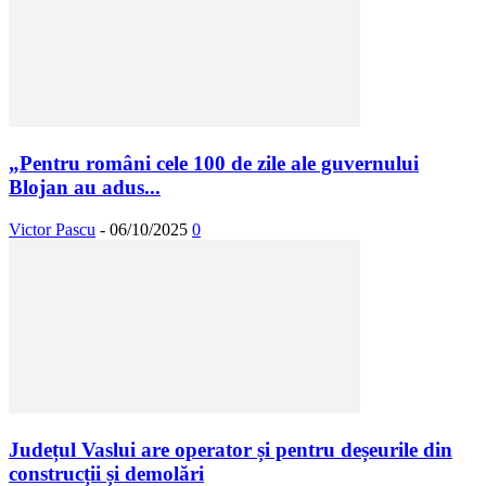
„Pentru români cele 100 de zile ale guvernului
Blojan au adus...
Victor Pascu
-
06/10/2025
0
Județul Vaslui are operator și pentru deșeurile din
construcții și demolări