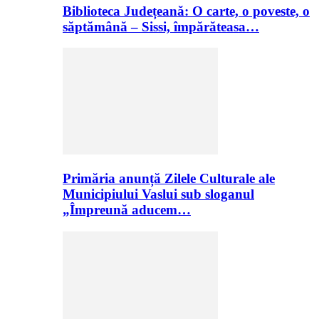
Biblioteca Județeană: O carte, o poveste, o
săptămână – Sissi, împărăteasa…
Primăria anunță Zilele Culturale ale
Municipiului Vaslui sub sloganul
„Împreună aducem…