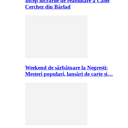
Încep lucrările de reabilitare a Casei
Cerchez din Bârlad
Weekend de sărbătoare la Negrești:
Meșteri populari, lansări de carte și…