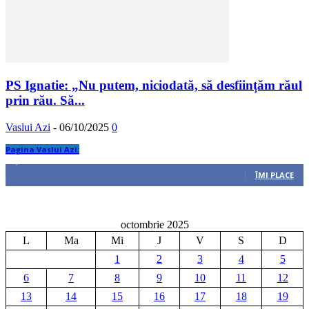
PS Ignatie: „Nu putem, niciodată, să desființăm răul
prin rău. Să...
Vaslui Azi
-
06/10/2025
0
Pagina Vaslui Azi:
5,657
Fani
ÎMI PLACE
octombrie 2025
L
Ma
Mi
J
V
S
D
1
2
3
4
5
6
7
8
9
10
11
12
13
14
15
16
17
18
19