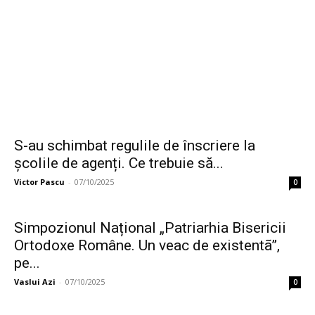
S-au schimbat regulile de înscriere la
școlile de agenți. Ce trebuie să...
Victor Pascu
-
07/10/2025
0
Simpozionul Național „Patriarhia Bisericii
Ortodoxe Române. Un veac de existentã”,
pe...
Vaslui Azi
-
07/10/2025
0