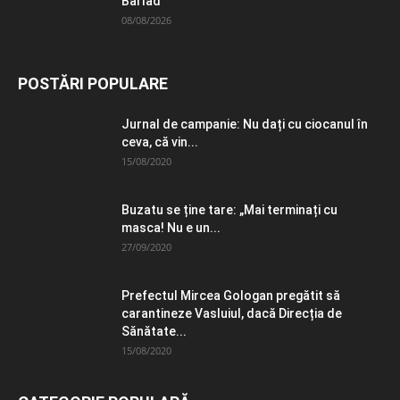
Bârlad
08/08/2026
POSTĂRI POPULARE
Jurnal de campanie: Nu dați cu ciocanul în
ceva, că vin...
15/08/2020
Buzatu se ține tare: „Mai terminați cu
masca! Nu e un...
27/09/2020
Prefectul Mircea Gologan pregătit să
carantineze Vasluiul, dacă Direcția de
Sănătate...
15/08/2020