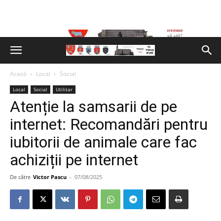
Acasă
Local
Social
Local
Social
Utilitar
Atenție la samsarii de pe
internet: Recomandări pentru
iubitorii de animale care fac
achiziții pe internet
De către
Victor Pascu
-
07/08/2025