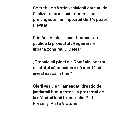
Ce trebuie să știe vasluienii care au de
finalizat succesiuni: termenul se
prelungește, iar impozitul de 1% poate
fi evitat
Primăria Vaslui a lansat consultare
publică la proiectul „Regenerare
urbană zona râului Delea”
„Trebuie să pleci din România, pentru
ca statul să considere că merită să
investească în tine!”
Oierii vasluieni, amendați drastic de
jandarmii bucureșteni la protestul de
la sfârșitul lunii trecute din Piața
Presei și Piața Victoriei