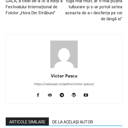
GALĂ, a celei de-a IX-a ediții a
ruga mai mult, ar fi mai puțină
Festivalului Internațional de
tulburare și s-ar potoli setea
Folclor „Hora Din Străbuni”
aceasta de a-i desființa pe cei
de lângă ei”
Victor Pascu
https://vasluiazi.ro/author/victor-pascu/
ARTICOLE SIMILARE
DE LA ACELAȘI AUTOR