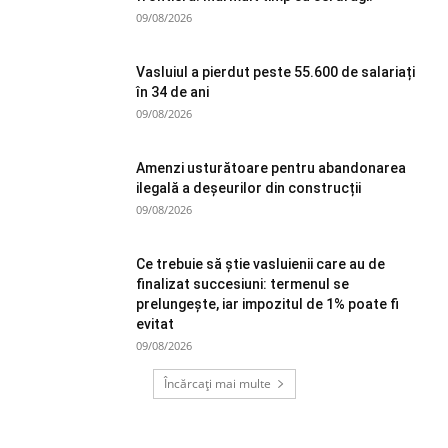
09/08/2026
Vasluiul a pierdut peste 55.600 de salariați
în 34 de ani
09/08/2026
Amenzi usturătoare pentru abandonarea
ilegală a deșeurilor din construcții
09/08/2026
Ce trebuie să știe vasluienii care au de
finalizat succesiuni: termenul se
prelungește, iar impozitul de 1% poate fi
evitat
09/08/2026
Încărcați mai multe