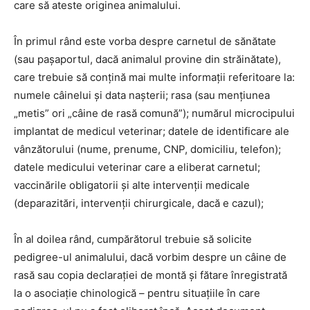
care să ateste originea animalului.
În primul rând este vorba despre carnetul de sănătate
(sau pașaportul, dacă animalul provine din străinătate),
care trebuie să conțină mai multe informații referitoare la:
numele câinelui și data nașterii; rasa (sau mențiunea
„metis” ori „câine de rasă comună”); numărul microcipului
implantat de medicul veterinar; datele de identificare ale
vânzătorului (nume, prenume, CNP, domiciliu, telefon);
datele medicului veterinar care a eliberat carnetul;
vaccinările obligatorii și alte intervenții medicale
(deparazitări, intervenții chirurgicale, dacă e cazul);
În al doilea rând, cumpărătorul trebuie să solicite
pedigree-ul animalului, dacă vorbim despre un câine de
rasă sau copia declarației de montă și fătare înregistrată
la o asociație chinologică – pentru situațiile în care