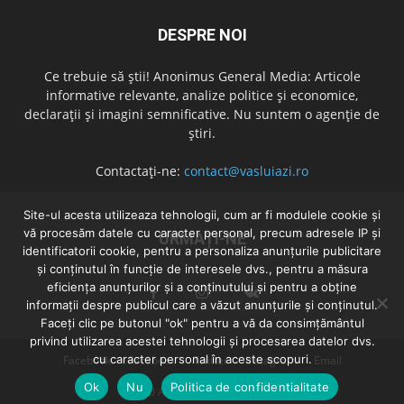
DESPRE NOI
Ce trebuie să știi! Anonimus General Media: Articole
informative relevante, analize politice și economice,
declarații și imagini semnificative. Nu suntem o agenție de
știri.
Contactați-ne:
contact@vasluiazi.ro
Site-ul acesta utilizeaza tehnologii, cum ar fi modulele cookie și
vă procesăm datele cu caracter personal, precum adresele IP și
URMAȚI-NE
identificatorii cookie, pentru a personaliza anunțurile publicitare
și conținutul în funcție de interesele dvs., pentru a măsura
eficiența anunțurilor și a conținutului și pentru a obține
informații despre publicul care a văzut anunțurile și conținutul.
Faceți clic pe butonul "ok" pentru a vă da consimțământul
privind utilizarea acestei tehnologii și procesarea datelor dvs.
cu caracter personal în aceste scopuri.
Facebook
Facebook
Twitter
Instagram
Email
Ok
Nu
Politica de confidentialitate
© 2020 Anonimus General Media