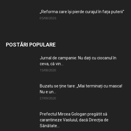
„Reforma care își pierde curajul în fața puterii”
05/08/2026
POSTĂRI POPULARE
Jurnal de campanie: Nu dați cu ciocanul în
ceva, că vin...
15/08/2020
Buzatu se ține tare: „Mai terminați cu masca!
Nu e un...
27/09/2020
Prefectul Mircea Gologan pregătit să
carantineze Vasluiul, dacă Direcția de
Sănătate...