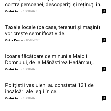
contra persoanei, descoperiți și reținuți în...
Vaslui Azi
-
05/08/2025
0
Taxele locale (pe case, terenuri și mașini)
vor crește semnificativ de...
Victor Pascu
-
06/08/2025
0
Icoana făcătoare de minuni a Maicii
Domnului, de la Mănăstirea Hadâmbu,...
Vaslui Azi
-
05/08/2025
0
Polițiștii vasluieni au constatat 131 de
încălcări ale legii în ce...
Vaslui Azi
-
05/08/2025
0