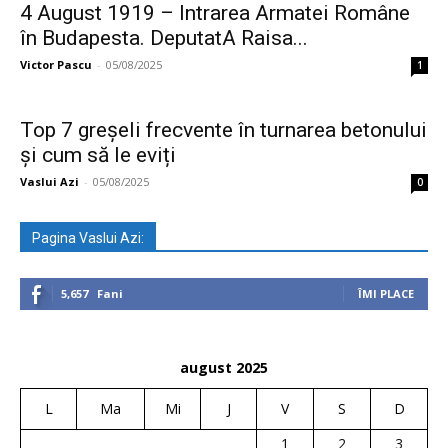
4 August 1919 – Intrarea Armatei Române
în Budapesta. DeputatA Raisa...
Victor Pascu
-
05/08/2025
1
Top 7 greșeli frecvente în turnarea betonului
și cum să le eviți
Vaslui Azi
-
05/08/2025
0
Pagina Vaslui Azi:
5,657
Fani
ÎMI PLACE
august 2025
L
Ma
Mi
J
V
S
D
1
2
3