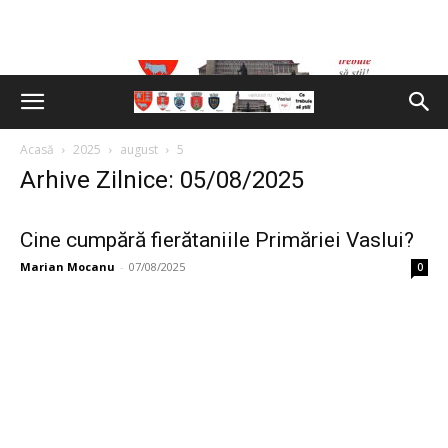
Acasă
2025
august
5
Arhive Zilnice: 05/08/2025
Cine cumpără fierătaniile Primăriei Vaslui?
Marian Mocanu
-
07/08/2025
0