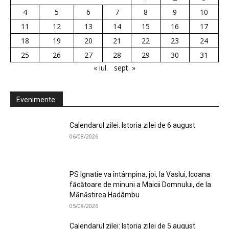
4
5
6
7
8
9
10
11
12
13
14
15
16
17
18
19
20
21
22
23
24
25
26
27
28
29
30
31
« iul.
sept. »
Evenimente:
Calendarul zilei: Istoria zilei de 6 august
06/08/2026
PS Ignatie va întâmpina, joi, la Vaslui, Icoana
făcătoare de minuni a Maicii Domnului, de la
Mănăstirea Hadâmbu
05/08/2026
Calendarul zilei: Istoria zilei de 5 august