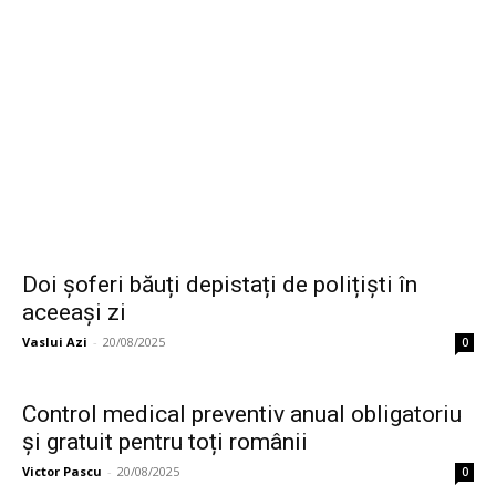
Doi șoferi băuți depistați de polițiști în
aceeași zi
Vaslui Azi
-
20/08/2025
0
Control medical preventiv anual obligatoriu
și gratuit pentru toți românii
Victor Pascu
-
20/08/2025
0