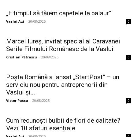
„E timpul să tăiem capetele la balaur”
Vaslui Azi
-
20/08/2025
0
Marcel Iureș, invitat special al Caravanei
Serile Filmului Românesc de la Vaslui
Cristian Pătrașcu
-
20/08/2025
0
Poșta Română a lansat „StartPost” – un
serviciu nou pentru antreprenorii din
Vaslui și...
Victor Pascu
-
20/08/2025
0
Cum recunoști bulbii de flori de calitate?
Vezi 10 sfaturi esențiale
Vaslui Azi
-
20/08/2025
0