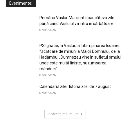
Evenimente:
Primăria Vaslui: Mai sunt doar câteva zile
până când Vasluiul va intra în sărbătoare
07/08/2026
PS Ignatie, la Vaslui, la întâmpinarea Icoanei
făcătoare de minuni a Maicii Domnului, de la
Hadâmbu: „Dumnezeu vine în sufletul omului
unde este multă liniște, nu rumoarea
mândriei”
07/08/2026
Calendarul zilei: Istoria zilei de 7 august
07/08/2026
Încărcați mai multe