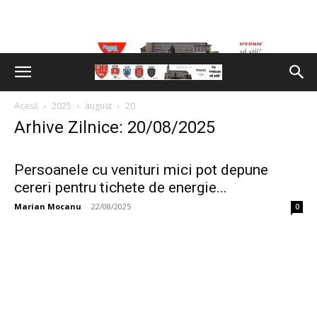
Acasă
2025
august
20
Arhive Zilnice: 20/08/2025
Persoanele cu venituri mici pot depune
cereri pentru tichete de energie...
Marian Mocanu
-
22/08/2025
0