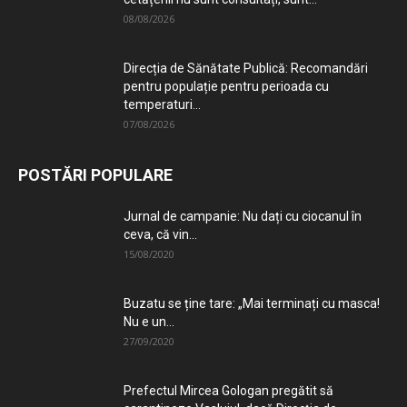
08/08/2026
Direcția de Sănătate Publică: Recomandări
pentru populație pentru perioada cu
temperaturi...
07/08/2026
POSTĂRI POPULARE
Jurnal de campanie: Nu dați cu ciocanul în
ceva, că vin...
15/08/2020
Buzatu se ține tare: „Mai terminați cu masca!
Nu e un...
27/09/2020
Prefectul Mircea Gologan pregătit să