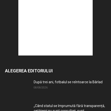
ALEGEREA EDITORULUI
După trei ani, fotbalul se reîntoarce la Bârlad
08/08/2026
„Când statul se împrumută fără transparență,
cetățenii nu sunt consultați, sunt...