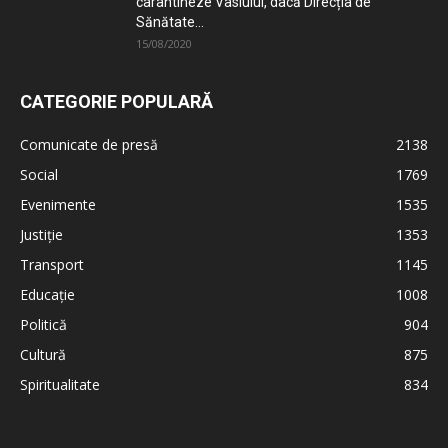
carantineze Vasluiul, dacă Direcția de
Sănătate...
15/08/2020
CATEGORIE POPULARĂ
Comunicate de presă
2138
Social
1769
Evenimente
1535
Justiție
1353
Transport
1145
Educație
1008
Politică
904
Cultură
875
Spiritualitate
834