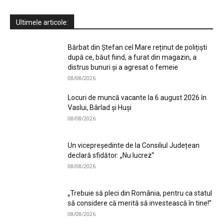
Ultimele articole:
Bărbat din Ștefan cel Mare reținut de polițiști
după ce, băut fiind, a furat din magazin, a
distrus bunuri și a agresat o femeie
08/08/2026
Locuri de muncă vacante la 6 august 2026 în
Vaslui, Bârlad și Huși
08/08/2026
Un vicepreședinte de la Consiliul Județean
declară sfidător: „Nu lucrez”
08/08/2026
„Trebuie să pleci din România, pentru ca statul
să considere că merită să investească în tine!”
08/08/2026