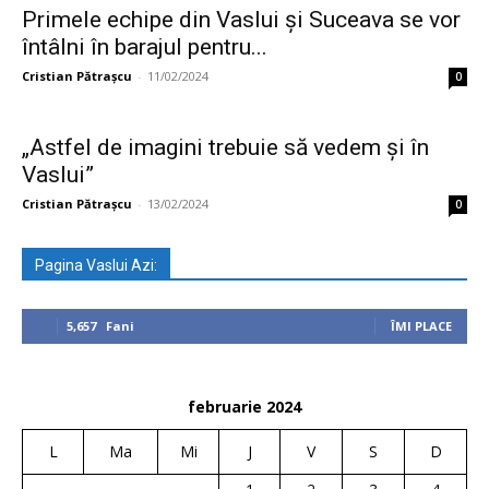
Primele echipe din Vaslui și Suceava se vor
întâlni în barajul pentru...
Cristian Pătrașcu
-
11/02/2024
0
„Astfel de imagini trebuie să vedem și în
Vaslui”
Cristian Pătrașcu
-
13/02/2024
0
Pagina Vaslui Azi:
5,657
Fani
ÎMI PLACE
februarie 2024
L
Ma
Mi
J
V
S
D