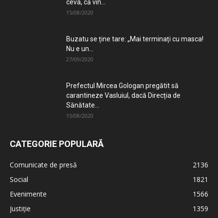
ceva, că vin...
15/08/2020
Buzatu se ține tare: „Mai terminați cu masca!
Nu e un...
27/09/2020
Prefectul Mircea Gologan pregătit să
carantineze Vasluiul, dacă Direcția de
Sănătate...
15/08/2020
CATEGORIE POPULARĂ
Comunicate de presă
2136
Social
1821
Evenimente
1566
Justiție
1359