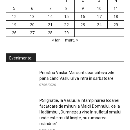
1
2
3
4
5
6
7
8
9
10
11
12
13
14
15
16
17
18
19
20
21
22
23
24
25
26
27
28
29
« ian.
mart. »
Evenimente:
Primăria Vaslui: Mai sunt doar câteva zile
până când Vasluiul va intra în sărbătoare
07/08/2026
PS Ignatie, la Vaslui, la întâmpinarea Icoanei
făcătoare de minuni a Maicii Domnului, de la
Hadâmbu: „Dumnezeu vine în sufletul omului
unde este multă liniște, nu rumoarea
mândriei”
07/08/2026