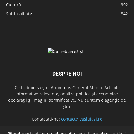
Cultură
902
Spiritualitate
842
DESPRE NOI
Ce trebuie să știi! Anonimus General Media: Articole
informative relevante, analize politice și economice,
declarații și imagini semnificative. Nu suntem o agenție de
știri.
Contactați-ne:
contact@vasluiazi.ro
Site-ul acesta utilizeaza tehnologii, cum ar fi modulele cookie și