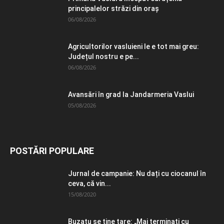
principalelor străzi din oraș
06/08/2026
Agricultorilor vasluieni le e tot mai greu:
Județul nostru e pe...
06/08/2026
Avansări în grad la Jandarmeria Vaslui
05/08/2026
POSTĂRI POPULARE
Jurnal de campanie: Nu dați cu ciocanul în
ceva, că vin...
15/08/2020
Buzatu se ține tare: „Mai terminați cu