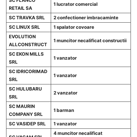
SC FLANCO
1 lucrator comercial
RETAIL SA
SC TRAVKA SRL
2 confectioner imbracaminte
SC LINUX SRL
1 spalator covoare
EVOLUTION
1 muncitor necalificat constructii
ALLCONSTRUCT
SC EKON MILLS
1 vanzator
SRL
SC IDRICORIMAD
1 vanzator
SRL
SC HULUBARU
2 vanzator
SRL
SC MAURIN
1 barman
COMPANY SRL
SC VASIDEP SRL
1 vanzator
4 muncitor necalificat