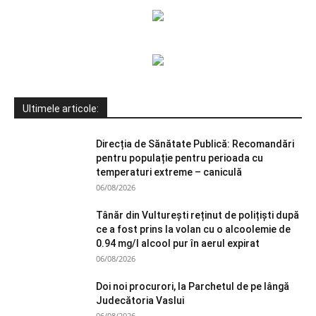
Ultimele articole:
Direcția de Sănătate Publică: Recomandări
pentru populație pentru perioada cu
temperaturi extreme – caniculă
06/08/2026
Tânăr din Vulturești reținut de polițiști după
ce a fost prins la volan cu o alcoolemie de
0.94 mg/l alcool pur în aerul expirat
06/08/2026
Doi noi procurori, la Parchetul de pe lângă
Judecătoria Vaslui
06/08/2026