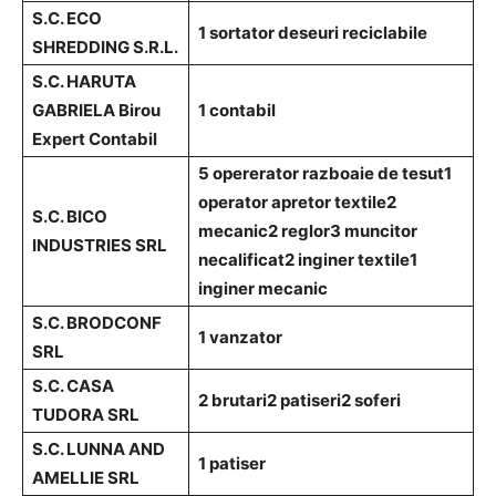
S.C. ECO
1 sortator deseuri reciclabile
SHREDDING S.R.L.
S.C. HARUTA
GABRIELA Birou
1 contabil
Expert Contabil
5 opererator razboaie de tesut
1
operator apretor textile
2
S.C. BICO
mecanic
2 reglor
3 muncitor
INDUSTRIES SRL
necalificat
2 inginer textile
1
inginer mecanic
S.C. BRODCONF
1 vanzator
SRL
S.C. CASA
2 brutari
2 patiseri
2 soferi
TUDORA SRL
S.C. LUNNA AND
1 patiser
AMELLIE SRL