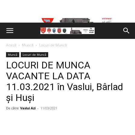
Acasă
Muncă
Locuri de Muncă
Muncă
Locuri de Muncă
LOCURI DE MUNCA
VACANTE LA DATA
11.03.2021 în Vaslui, Bârlad
și Huși
De către
Vaslui Azi
-
11/03/2021