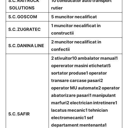
S.C. RAITRUCK
10 conducator auto transport
SOLUTIONS
rutier
S.C. GOSCOM
5 muncitor necalificat
1 muncitor necalificat in
S.C. ZUGRATEC
constructii
2 muncitor necalificat in
S.C. DANINA LINE
confectii
2 stivuitor
10 ambalator manual
1
opererator masini etichetat
5
sortator produse
1 operator
transare carcase pasari
2
operator MU automate
2 operator
abatorizare pasari
1 manipulant
marfuri
2 electrician intretinere
1
lacatus mecanic
1 tehnician
S.C. SAFIR
electromecanic
1 sef
departament mentenanta
1