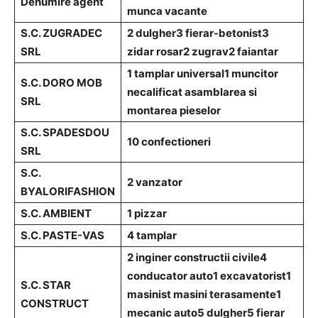
Denumire agent
munca vacante
S.C. ZUGRADEC
2 dulgher
3 fierar-betonist
3
SRL
zidar rosar
2 zugrav
2 faiantar
1 tamplar universal
1 muncitor
S.C. DORO MOB
necalificat asamblarea si
SRL
montarea pieselor
S.C. SPADESDOU
10 confectioneri
SRL
S.C.
2 vanzator
BYALORIFASHION
S.C. AMBIENT
1 pizzar
S.C. PASTE-VAS
4 tamplar
2 inginer constructii civile
4
conducator auto
1 excavatorist
1
S.C. STAR
masinist masini terasamente
1
CONSTRUCT
mecanic auto
5 dulgher
5 fierar