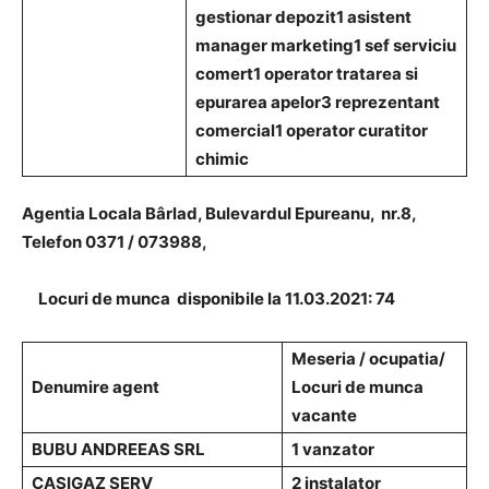
gestionar depozit
1 asistent
manager marketing
1 sef serviciu
comert
1 operator tratarea si
epurarea apelor
3 reprezentant
comercial
1 operator curatitor
chimic
A
gentia Locala Bârlad, Bulevardul Epureanu, nr.8,
Telefon 0371 / 073988,
Locuri de munca disponibile la 11.03.2021: 74
Meseria / ocupatia/
Denumire agent
Locuri de munca
vacante
BUBU ANDREEAS SRL
1 vanzator
CASIGAZ SERV
2 instalator