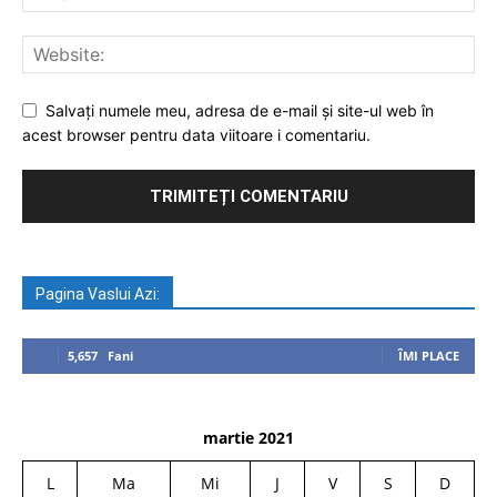
Salvați numele meu, adresa de e-mail și site-ul web în
acest browser pentru data viitoare i comentariu.
Pagina Vaslui Azi:
5,657
Fani
ÎMI PLACE
martie 2021
L
Ma
Mi
J
V
S
D