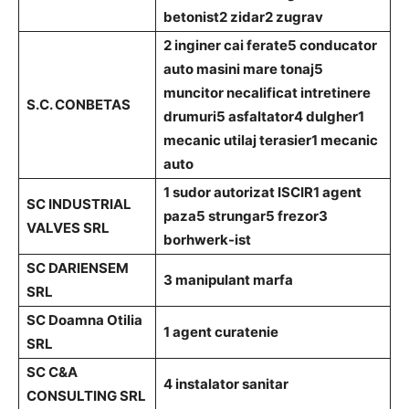
betonist
2 zidar
2 zugrav
2 inginer cai ferate
5 conducator
auto masini mare tonaj
5
muncitor necalificat intretinere
S.C. CONBETAS
drumuri
5 asfaltator
4 dulgher
1
mecanic utilaj terasier
1 mecanic
auto
1 sudor autorizat ISCIR
1 agent
SC INDUSTRIAL
paza
5 strungar
5 frezor
3
VALVES SRL
borhwerk-ist
SC DARIENSEM
3 manipulant marfa
SRL
SC Doamna Otilia
1 agent curatenie
SRL
SC C&A
4 instalator sanitar
CONSULTING SRL