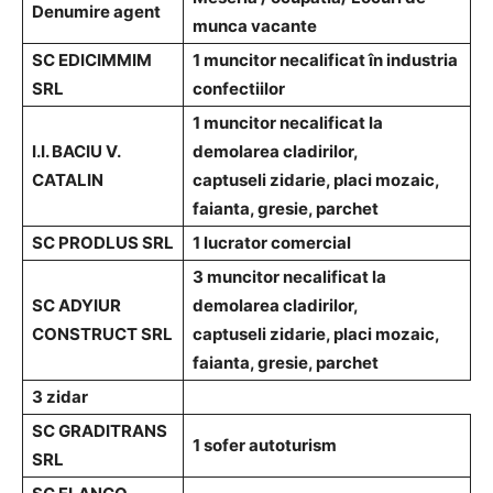
Denumire agent
munca vacante
SC EDICIMMIM
1 muncitor necalificat în industria
SRL
confectiilor
1 muncitor necalificat la
I.I. BACIU V.
demolarea cladirilor,
CATALIN
captuseli zidarie, placi mozaic,
faianta, gresie, parchet
SC PRODLUS SRL
1 lucrator comercial
3 muncitor necalificat la
SC ADYIUR
demolarea cladirilor,
CONSTRUCT SRL
captuseli zidarie, placi mozaic,
faianta, gresie, parchet
3 zidar
SC GRADITRANS
1 sofer autoturism
SRL