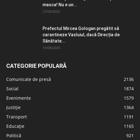
masca! Nu e un...
27/09/2020
Prefectul Mircea Gologan pregătit să
carantineze Vasluiul, dacă Direcția de
Sănătate...
15/08/2020
CATEGORIE POPULARĂ
Comunicate de presă
2136
Social
1874
Evenimente
1579
Justiție
1364
Transport
1191
Educație
1165
Politică
921