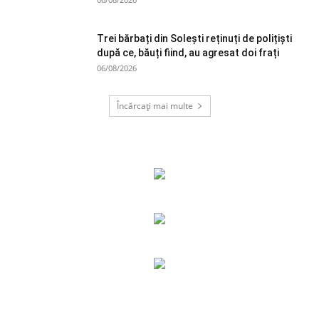
Trei bărbați din Solești reținuți de polițiști
după ce, băuți fiind, au agresat doi frați
06/08/2026
Încărcați mai multe