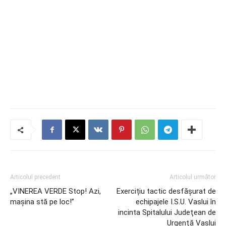
Articolul precedent
Articolul următor
„VINEREA VERDE Stop! Azi,
Exercițiu tactic desfăşurat de
mașina stă pe loc!”
echipajele I.S.U. Vaslui în
incinta Spitalului Judeţean de
Urgenţă Vaslui