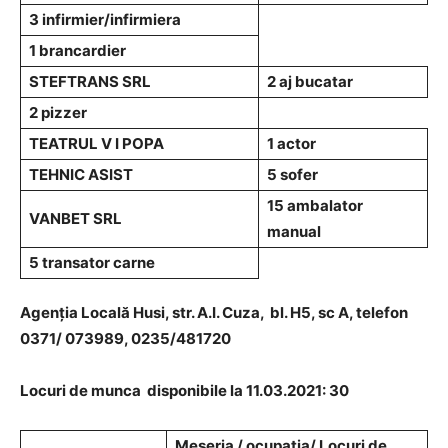
3 infirmier/infirmiera
1 brancardier
STEFTRANS SRL
2 aj bucatar
2 pizzer
TEATRUL V I POPA
1 actor
TEHNIC ASIST
5 sofer
15 ambalator
VANBET SRL
manual
5 transator carne
Agenţia Locală Husi, str. A.I. Cuza, bl. H5, sc A, telefon
0371/ 073989,
0235/481720
Locuri de munca disponibile la 11.03.2021: 30
Meseria / ocupatia/ Locuri de