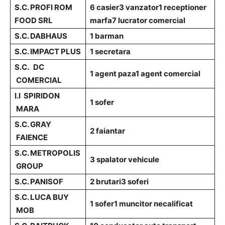
S.C. PROFI ROM
6 casier
3 vanzator
1 receptioner
FOOD SRL
marfa
7 lucrator comercial
S.C. DABHAUS
1 barman
S.C. IMPACT PLUS
1 secretara
S.C. DC
1 agent paza
1 agent comercial
COMERCIAL
I.I SPIRIDON
1 sofer
MARA
S.C. GRAY
2 faiantar
FAIENCE
S.C. METROPOLIS
3 spalator vehicule
GROUP
S.C. PANISOF
2 brutari
3 soferi
S.C. LUCA BUY
1 sofer
1 muncitor necalificat
MOB