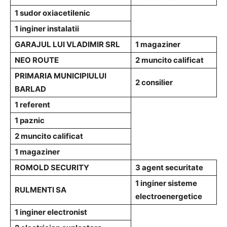
1 sudor oxiacetilenic
1 inginer instalatii
GARAJUL LUI VLADIMIR SRL
1 magaziner
NEO ROUTE
2 muncito calificat
PRIMARIA MUNICIPIULUI
2 consilier
BARLAD
1 referent
1 paznic
2 muncito calificat
1 magaziner
ROMOLD SECURITY
3 agent securitate
1 inginer sisteme
RULMENTI SA
electroenergetice
1 inginer electronist