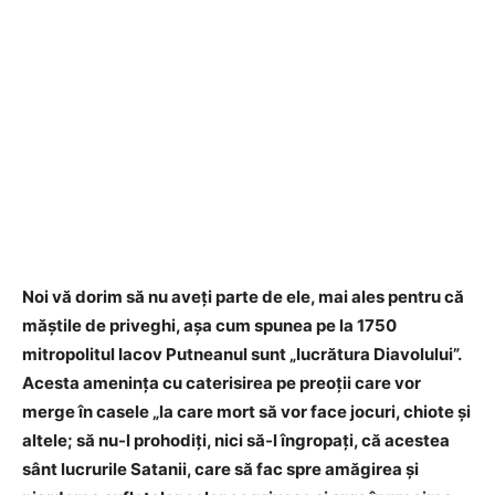
Noi vă dorim să nu aveți parte de ele, mai ales pentru că
măștile de priveghi, așa cum spunea pe la 1750
mitropolitul Iacov Putneanul sunt
„
lucrătura Diavolului
”
.
Acesta amenința cu caterisirea pe preoții care vor
merge în casele „la care mort să vor face jocuri, chiote și
altele; să nu-l prohodiți, nici să-l îngropați, că acestea
sânt lucrurile Satanii, care să fac spre amăgirea și