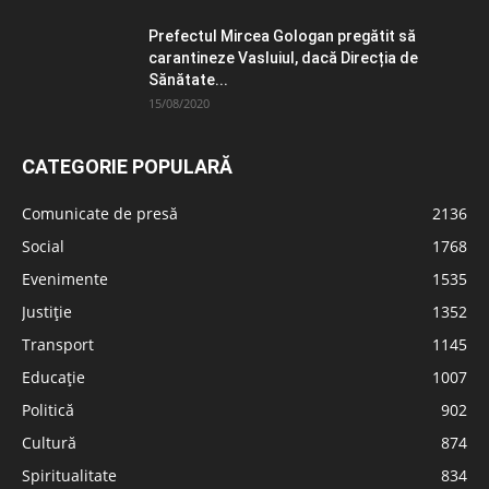
Prefectul Mircea Gologan pregătit să
carantineze Vasluiul, dacă Direcția de
Sănătate...
15/08/2020
CATEGORIE POPULARĂ
Comunicate de presă
2136
Social
1768
Evenimente
1535
Justiție
1352
Transport
1145
Educație
1007
Politică
902
Cultură
874
Spiritualitate
834