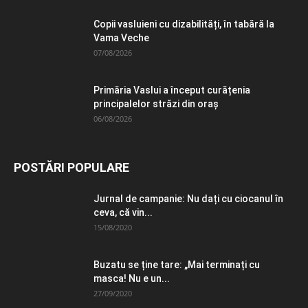
Copii vasluieni cu dizabilități, în tabără la
Vama Veche
07/08/2026
Primăria Vaslui a început curățenia
principalelor străzi din oraș
06/08/2026
POSTĂRI POPULARE
Jurnal de campanie: Nu dați cu ciocanul în
ceva, că vin...
15/08/2020
Buzatu se ține tare: „Mai terminați cu
masca! Nu e un...
27/09/2020