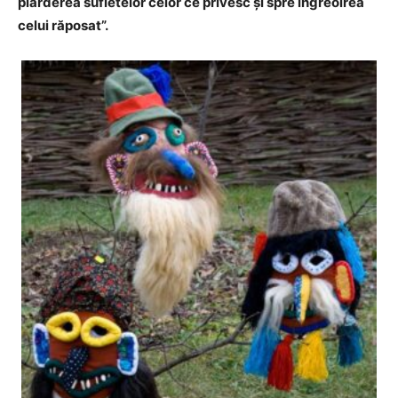
piarderea sufletelor celor ce privesc și spre îngreoirea
celui răposat”.