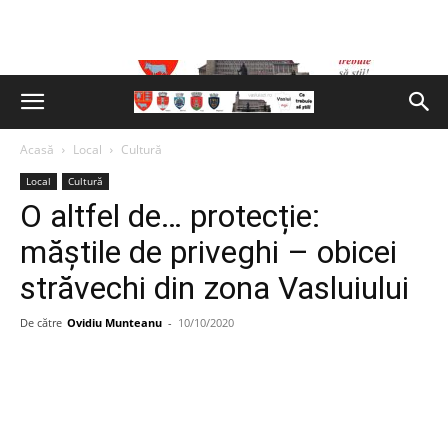
Acasă
Local
Cultură
Local
Cultură
O altfel de… protecție:
măștile de priveghi – obicei
străvechi din zona Vasluiului
De către
Ovidiu Munteanu
-
10/10/2020