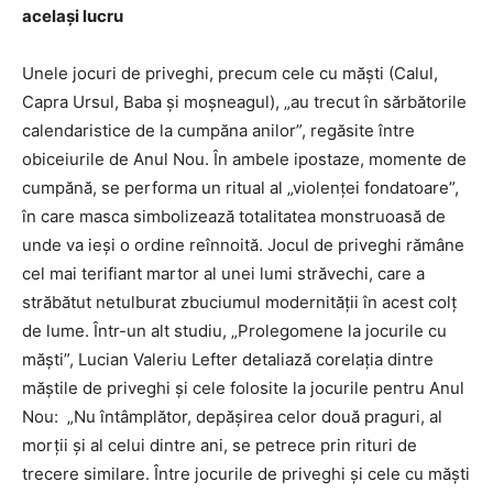
același lucru
Unele jocuri de priveghi, precum cele cu măști (Calul,
Capra Ursul, Baba și moșneagul), „au trecut în sărbătorile
calendaristice de la cumpăna anilor”, regăsite între
obiceiurile de Anul Nou. În ambele ipostaze, momente de
cumpănă, se performa un ritual al „violenței fondatoare”,
în care masca simbolizează totalitatea monstruoasă de
unde va ieși o ordine reînnoită. Jocul de priveghi rămâne
cel mai terifiant martor al unei lumi străvechi, care a
străbătut netulburat zbuciumul modernității în acest colț
de lume. Într-un alt studiu, „Prolegomene la jocurile cu
măști”, Lucian Valeriu Lefter detaliază corelația dintre
măștile de priveghi și cele folosite la jocurile pentru Anul
Nou: „Nu întâmplător, depăşirea celor două praguri, al
morţii şi al celui dintre ani, se petrece prin rituri de
trecere similare. Între jocurile de priveghi şi cele cu măşti