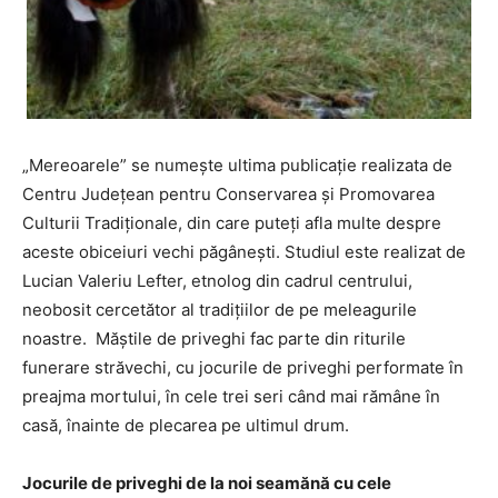
„Mereoarele” se numește ultima publicație realizata de
Centru Județean pentru Conservarea și Promovarea
Culturii Tradiționale, din care puteți afla multe despre
aceste obiceiuri vechi păgânești. Studiul este realizat de
Lucian Valeriu Lefter, etnolog din cadrul centrului,
neobosit cercetător al tradițiilor de pe meleagurile
noastre. Măștile de priveghi fac parte din riturile
funerare străvechi, cu jocurile de priveghi performate în
preajma mortului, în cele trei seri când mai rămâne în
casă, înainte de plecarea pe ultimul drum.
Jocurile de priveghi de la noi seamănă cu cele