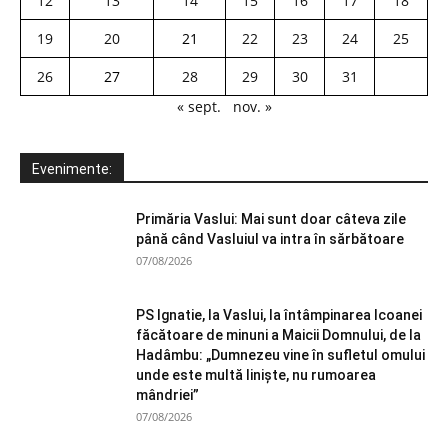
12
13
14
15
16
17
18
19
20
21
22
23
24
25
26
27
28
29
30
31
« sept.
nov. »
Evenimente:
Primăria Vaslui: Mai sunt doar câteva zile
până când Vasluiul va intra în sărbătoare
07/08/2026
PS Ignatie, la Vaslui, la întâmpinarea Icoanei
făcătoare de minuni a Maicii Domnului, de la
Hadâmbu: „Dumnezeu vine în sufletul omului
unde este multă liniște, nu rumoarea
mândriei”
07/08/2026