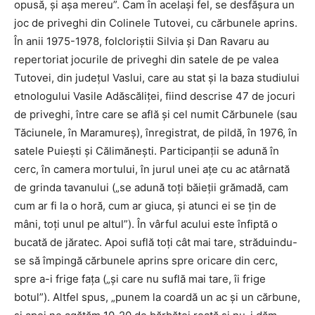
opusă, și așa mereu”. Cam în același fel, se desfășura un
joc de priveghi din Colinele Tutovei, cu cărbunele aprins.
În anii 1975-1978, folcloriștii Silvia și Dan Ravaru au
repertoriat jocurile de priveghi din satele de pe valea
Tutovei, din județul Vaslui, care au stat și la baza studiului
etnologului Vasile Adăscăliței, fiind descrise 47 de jocuri
de priveghi, între care se află și cel numit Cărbunele (sau
Tăciunele, în Maramureș), înregistrat, de pildă, în 1976, în
satele Puiești și Călimănești. Participanții se adună în
cerc, în camera mortului, în jurul unei ațe cu ac atârnată
de grinda tavanului („se adună toți băieții grămadă, cam
cum ar fi la o horă, cum ar giuca, și atunci ei se țin de
mâni, toți unul pe altul”). În vârful acului este înfiptă o
bucată de jăratec. Apoi suflă toți cât mai tare, străduindu-
se să împingă cărbunele aprins spre oricare din cerc,
spre a-i frige fața („și care nu suflă mai tare, îi frige
botul”). Altfel spus, „punem la coardă un ac și un cărbune,