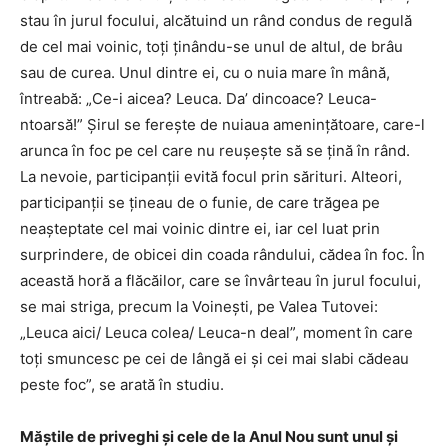
stau în jurul focului, alcătuind un rând condus de regulă
de cel mai voinic, toți ținându-se unul de altul, de brâu
sau de curea. Unul dintre ei, cu o nuia mare în mână,
întreabă: „Ce-i aicea? Leuca. Da’ dincoace? Leuca-
ntoarsă!” Șirul se ferește de nuiaua amenințătoare, care-l
arunca în foc pe cel care nu reușește să se țină în rând.
La nevoie, participanții evită focul prin sărituri. Alteori,
participanții se țineau de o funie, de care trăgea pe
neașteptate cel mai voinic dintre ei, iar cel luat prin
surprindere, de obicei din coada rândului, cădea în foc. În
această horă a flăcăilor, care se învârteau în jurul focului,
se mai striga, precum la Voinești, pe Valea Tutovei:
„Leuca aici/ Leuca colea/ Leuca-n deal”, moment în care
toţi smuncesc pe cei de lângă ei și cei mai slabi cădeau
peste foc”, se arată în studiu.
Măștile de priveghi și cele de la Anul Nou sunt unul și