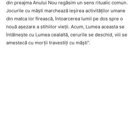
din preajma Anului Nou regăsim un sens ritualic comun.
Jocurile cu măşti marchează ieşirea activităţilor umane
din matca lor firească, întoarcerea lumii pe dos spre o
nouă aşezare a stihiilor vieţii. Acum, Lumea aceasta se
întâlneşte cu Lumea cealaltă, cerurile se deschid, viii se
amestecă cu morţii travestiţi cu măşti”.