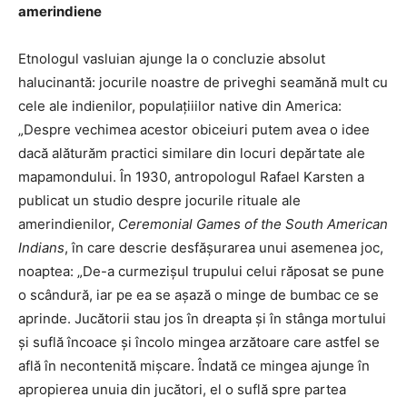
amerindiene
Etnologul vasluian ajunge la o concluzie absolut
halucinantă: jocurile noastre de priveghi seamănă mult cu
cele ale indienilor, populațiiilor native din America:
„Despre vechimea acestor obiceiuri putem avea o idee
dacă alăturăm practici similare din locuri depărtate ale
mapamondului. În 1930, antropologul Rafael Karsten a
publicat un studio despre jocurile rituale ale
amerindienilor,
Ceremonial Games of
the South American
Indians
, în care descrie desfășurarea unui asemenea joc,
noaptea: „De-a curmezișul trupului celui răposat se pune
o scândură, iar pe ea se așază o minge de bumbac ce se
aprinde. Jucătorii stau jos în dreapta și în stânga mortului
și suflă încoace și încolo mingea arzătoare care astfel se
află în necontenită mișcare. Îndată ce mingea ajunge în
apropierea unuia din jucători, el o suflă spre partea