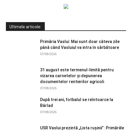
Ultimele articole:
Primăria Vaslui: Mai sunt doar câteva zile
până când Vasluiul va intra în sărbătoare
07/08/2026
31 august este termenul-limită pentru
vizarea carnetelor și depunerea
documentelor rentierilor agricoli
07/08/2026
După trei ani, fotbalul se reîntoarce la
Bârlad
07/08/2026
USR Vaslui prezintă „Lista rușinii”: Primăriile