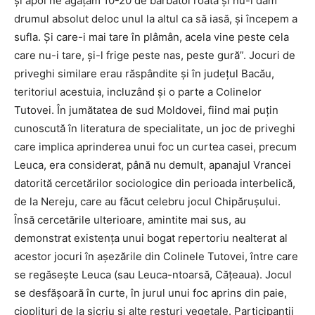
și apoi ne agățăm 10-20 de bărbătoi roată și nu-i dăm
drumul absolut deloc unul la altul ca să iasă, și începem a
sufla. Și care-i mai tare în plâmân, acela vine peste cela
care nu-i tare, și-l frige peste nas, peste gură”. Jocuri de
priveghi similare erau răspândite și în județul Bacău,
teritoriul acestuia, incluzând și o parte a Colinelor
Tutovei. În jumătatea de sud Moldovei, fiind mai puțin
cunoscută în literatura de specialitate, un joc de priveghi
care implica aprinderea unui foc un curtea casei, precum
Leuca, era considerat, până nu demult, apanajul Vrancei
datorită cercetărilor sociologice din perioada interbelică,
de la Nereju, care au făcut celebru jocul Chipărușului.
Însă cercetările ulterioare, amintite mai sus, au
demonstrat existența unui bogat repertoriu nealterat al
acestor jocuri în așezările din Colinele Tutovei, între care
se regăsește Leuca (sau Leuca-ntoarsă, Cățeaua). Jocul
se desfășoară în curte, în jurul unui foc aprins din paie,
cioplituri de la sicriu și alte resturi vegetale. Participanții