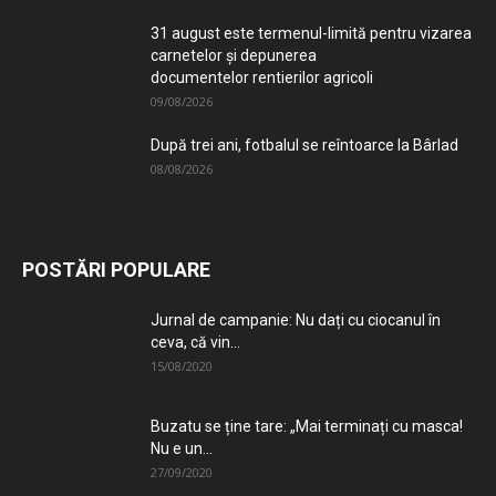
31 august este termenul-limită pentru vizarea
carnetelor și depunerea
documentelor rentierilor agricoli
09/08/2026
După trei ani, fotbalul se reîntoarce la Bârlad
08/08/2026
POSTĂRI POPULARE
Jurnal de campanie: Nu dați cu ciocanul în
ceva, că vin...
15/08/2020
Buzatu se ține tare: „Mai terminați cu masca!
Nu e un...
27/09/2020