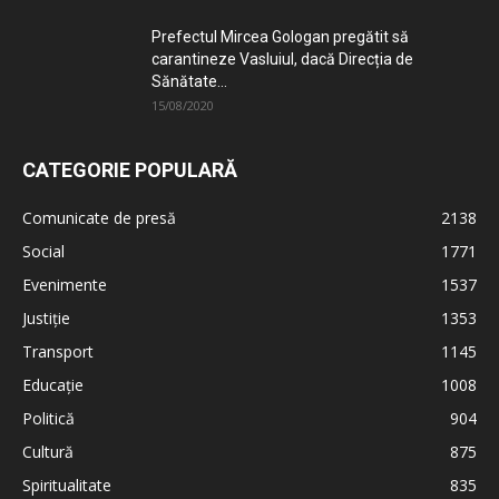
Prefectul Mircea Gologan pregătit să
carantineze Vasluiul, dacă Direcția de
Sănătate...
15/08/2020
CATEGORIE POPULARĂ
Comunicate de presă
2138
Social
1771
Evenimente
1537
Justiție
1353
Transport
1145
Educație
1008
Politică
904
Cultură
875
Spiritualitate
835