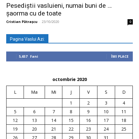
Pesediștii vasluieni, numai buni de …
șaorma cu de toate
Cristian Pătrașcu
-
23/10/2020
0
Pagina Vaslui Azi:
5,657
Fani
ÎMI PLACE
octombrie 2020
L
Ma
Mi
J
V
S
D
1
2
3
4
5
6
7
8
9
10
11
12
13
14
15
16
17
18
19
20
21
22
23
24
25
26
27
28
29
30
31