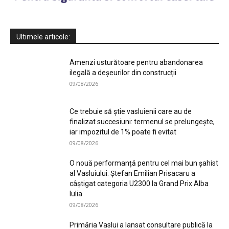
Ultimele articole:
Amenzi usturătoare pentru abandonarea
ilegală a deșeurilor din construcții
09/08/2026
Ce trebuie să știe vasluienii care au de
finalizat succesiuni: termenul se prelungește,
iar impozitul de 1% poate fi evitat
09/08/2026
O nouă performanță pentru cel mai bun șahist
al Vasluiului: Ștefan Emilian Prisacaru a
câștigat categoria U2300 la Grand Prix Alba
Iulia
09/08/2026
Primăria Vaslui a lansat consultare publică la