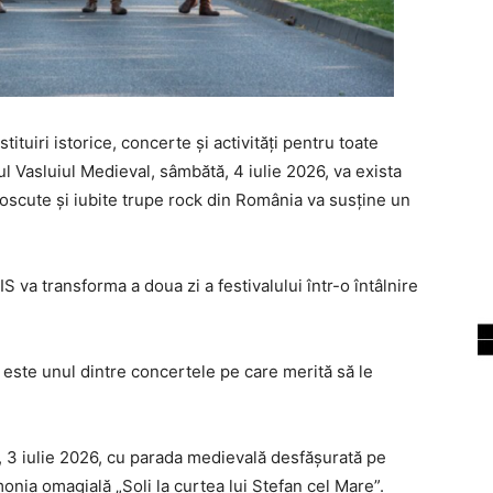
tituiri istorice, concerte și activități pentru toate
ul Vasluiul Medieval, sâmbătă, 4 iulie 2026, va exista
scute și iubite trupe rock din România va susține un
 va transforma a doua zi a festivalului într-o întâlnire
a este unul dintre concertele pe care merită să le
i, 3 iulie 2026, cu parada medievală desfășurată pe
onia omagială „Soli la curtea lui Ștefan cel Mare”.