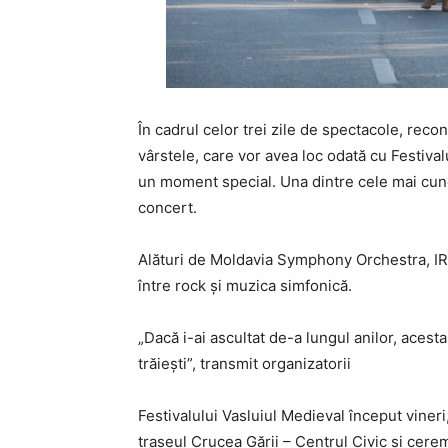
În cadrul celor trei zile de spectacole, recons
vârstele, care vor avea loc odată cu Festival
un moment special. Una dintre cele mai cuno
concert.
Alături de Moldavia Symphony Orchestra, IRIS
între rock și muzica simfonică.
„Dacă i-ai ascultat de-a lungul anilor, acest
trăiești”, transmit organizatorii
Festivalului Vasluiul Medieval început viner
traseul Crucea Gării – Centrul Civic și cerem