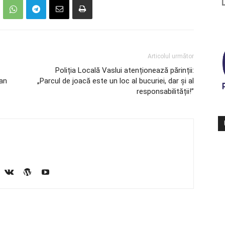
Articolul următor
Poliția Locală Vaslui atenționează părinții:
can
„Parcul de joacă este un loc al bucuriei, dar și al
responsabilității!”