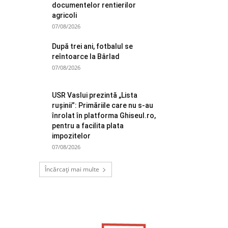
documentelor rentierilor
agricoli
07/08/2026
După trei ani, fotbalul se
reîntoarce la Bârlad
07/08/2026
USR Vaslui prezintă „Lista
rușinii”: Primăriile care nu s-au
înrolat în platforma Ghiseul.ro,
pentru a facilita plata
impozitelor
07/08/2026
Încărcați mai multe