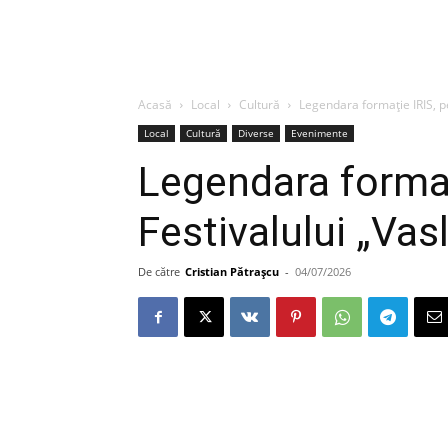
Acasă
Local
Cultură
Legendara formație IRIS, pe
Local
Cultură
Diverse
Evenimente
Legendara formaț
Festivalului „Vas
De către
Cristian Pătrașcu
-
04/07/2026