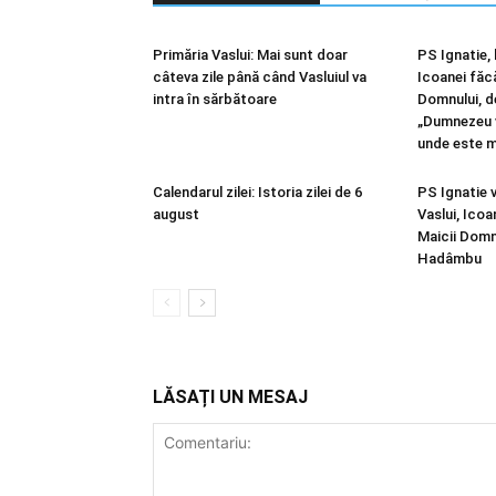
Primăria Vaslui: Mai sunt doar
PS Ignatie, 
câteva zile până când Vasluiul va
Icoanei făc
intra în sărbătoare
Domnului, d
„Dumnezeu v
unde este m
Calendarul zilei: Istoria zilei de 6
PS Ignatie v
august
Vaslui, Ico
Maicii Domn
Hadâmbu
LĂSAȚI UN MESAJ