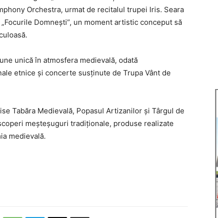
hony Orchestra, urmat de recitalul trupei Iris. Seara
i „Focurile Domnești”, un moment artistic conceput să
culoasă.
siune unică în atmosfera medievală, odată
ionale etnice și concerte susținute de Trupa Vânt de
chise Tabăra Medievală, Popasul Artizanilor și Târgul de
scoperi meșteșuguri tradiționale, produse realizate
mia medievală.