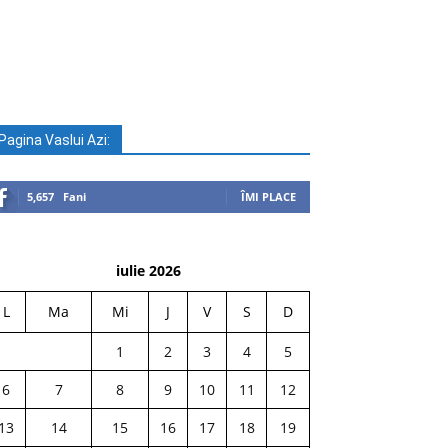
Pagina Vaslui Azi:
5,657
Fani
ÎMI PLACE
iulie 2026
L
Ma
Mi
J
V
S
D
1
2
3
4
5
6
7
8
9
10
11
12
13
14
15
16
17
18
19