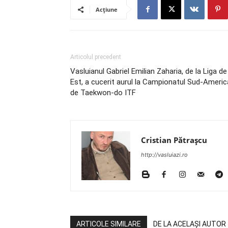
Acțiune
Articolul precedent
Vasluianul Gabriel Emilian Zaharia, de la Liga de
Est, a cucerit aurul la Campionatul Sud-Ameri
de Taekwon-do ITF
Cristian Pătrașcu
http://vasluiazi.ro
ARTICOLE SIMILARE
DE LA ACELAȘI AUTOR