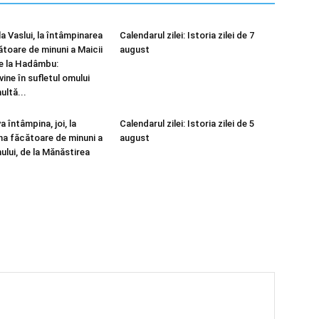
la Vaslui, la întâmpinarea
Calendarul zilei: Istoria zilei de 7
ătoare de minuni a Maicii
august
e la Hadâmbu:
ine în sufletul omului
ultă...
a întâmpina, joi, la
Calendarul zilei: Istoria zilei de 5
ana făcătoare de minuni a
august
ului, de la Mănăstirea