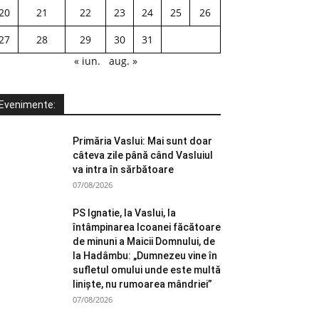
20
21
22
23
24
25
26
27
28
29
30
31
« iun.
aug. »
Evenimente:
Primăria Vaslui: Mai sunt doar
câteva zile până când Vasluiul
va intra în sărbătoare
07/08/2026
PS Ignatie, la Vaslui, la
întâmpinarea Icoanei făcătoare
de minuni a Maicii Domnului, de
la Hadâmbu: „Dumnezeu vine în
sufletul omului unde este multă
liniște, nu rumoarea mândriei”
07/08/2026