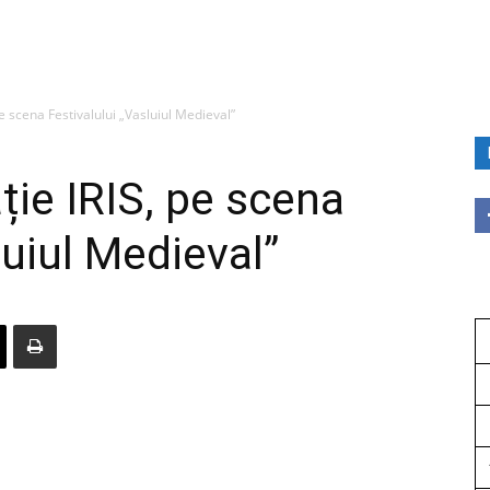
 scena Festivalului „Vasluiul Medieval”
ie IRIS, pe scena
luiul Medieval”