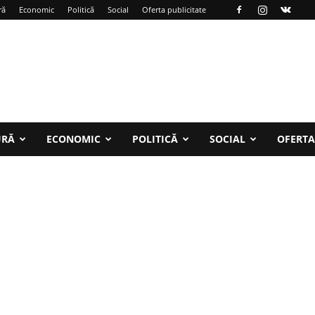
ră
Economic
Politică
Social
Oferta publicitate
URĂ
ECONOMIC
POLITICĂ
SOCIAL
OFERTA