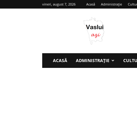
vineri, august 7, 2026
Acasă
Administrație
Cultu
Vaslui
azi
ACASĂ
ADMINISTRAȚIE
CULT