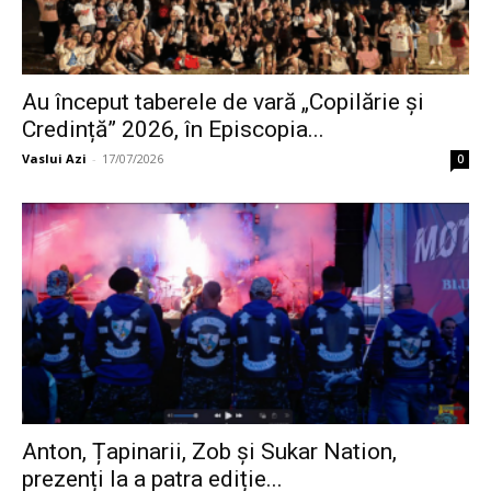
Au început taberele de vară „Copilărie și
Credință” 2026, în Episcopia...
Vaslui Azi
-
17/07/2026
0
Anton, Țapinarii, Zob și Sukar Nation,
prezenți la a patra ediție...