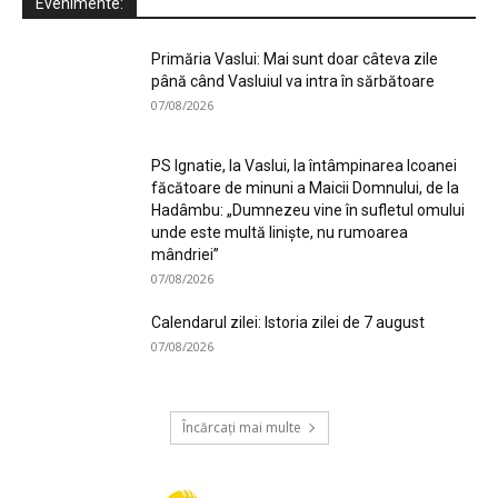
Evenimente:
Primăria Vaslui: Mai sunt doar câteva zile
până când Vasluiul va intra în sărbătoare
07/08/2026
PS Ignatie, la Vaslui, la întâmpinarea Icoanei
făcătoare de minuni a Maicii Domnului, de la
Hadâmbu: „Dumnezeu vine în sufletul omului
unde este multă liniște, nu rumoarea
mândriei”
07/08/2026
Calendarul zilei: Istoria zilei de 7 august
07/08/2026
Încărcați mai multe