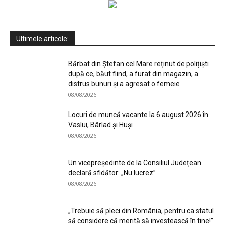
Ultimele articole:
Bărbat din Ștefan cel Mare reținut de polițiști
după ce, băut fiind, a furat din magazin, a
distrus bunuri și a agresat o femeie
08/08/2026
Locuri de muncă vacante la 6 august 2026 în
Vaslui, Bârlad și Huși
08/08/2026
Un vicepreședinte de la Consiliul Județean
declară sfidător: „Nu lucrez”
08/08/2026
„Trebuie să pleci din România, pentru ca statul
să considere că merită să investească în tine!”