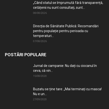
„Când statul se împrumută fără transparență,
cetățenii nu sunt consultați, sunt...
08/08/2026
Direcția de Sănătate Publică: Recomandări
pentru populație pentru perioada cu
temperaturi...
07/08/2026
POSTĂRI POPULARE
Jurnal de campanie: Nu dați cu ciocanul în
ceva, că vin...
15/08/2020
Buzatu se ține tare: „Mai terminați cu masca!
Nu e un...
27/09/2020