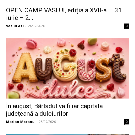
OPEN CAMP VASLUI, ediția a XVII-a — 31
iulie – 2...
Vaslui Azi
-
24/07/2026
0
În august, Bârladul va fi iar capitala
județeană a dulciurilor
Marian Mocanu
-
23/07/2026
0