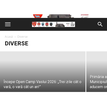
Primăria Vaslui: Mai sunt doar câteva
zile până când Vasluiul va intra în
sărbătoare
Acasă
Diverse
DIVERSE
Vaslui Azi
-
07/08/2026
Primăria a
Începe Open Camp Vaslui 2026: „Trei zile cât o
Municipiul
vară, o vară cât un an!”
aducem or