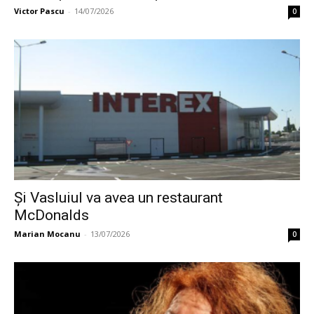
Victor Pascu
-
14/07/2026
0
Și Vasluiul va avea un restaurant
McDonalds
Marian Mocanu
-
13/07/2026
0