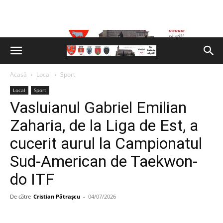
Acasă
Local
Sport
Local
Sport
Vasluianul Gabriel Emilian
Zaharia, de la Liga de Est, a
cucerit aurul la Campionatul
Sud-American de Taekwon-
do ITF
De către
Cristian Pătrașcu
-
04/07/2026