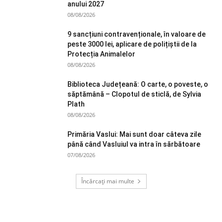
anului 2027
08/08/2026
9 sancțiuni contravenționale, în valoare de
peste 3000 lei, aplicare de polițiștii de la
Protecția Animalelor
08/08/2026
Biblioteca Județeană: O carte, o poveste, o
săptămână – Clopotul de sticlă, de Sylvia
Plath
08/08/2026
Primăria Vaslui: Mai sunt doar câteva zile
până când Vasluiul va intra în sărbătoare
07/08/2026
Încărcați mai multe