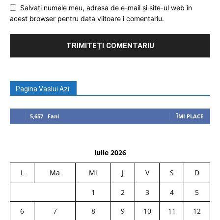
Salvați numele meu, adresa de e-mail și site-ul web în
acest browser pentru data viitoare i comentariu.
Pagina Vaslui Azi:
5,657
Fani
ÎMI PLACE
iulie 2026
L
Ma
Mi
J
V
S
D
1
2
3
4
5
6
7
8
9
10
11
12