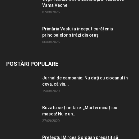
Vama Veche
07/08/2026
Primăria Vaslui a început curățenia
principalelor străzi din oraș
06/08/2026
POSTĂRI POPULARE
Jurnal de campanie: Nu dați cu ciocanul în
ceva, că vin...
15/08/2020
Buzatu se ține tare: „Mai terminați cu
masca! Nu e un...
27/09/2020
Prefectul Mircea Gologan pregătit să