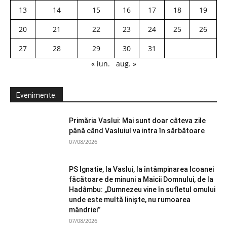
13
14
15
16
17
18
19
20
21
22
23
24
25
26
27
28
29
30
31
« iun.
aug. »
Evenimente:
Primăria Vaslui: Mai sunt doar câteva zile
până când Vasluiul va intra în sărbătoare
07/08/2026
PS Ignatie, la Vaslui, la întâmpinarea Icoanei
făcătoare de minuni a Maicii Domnului, de la
Hadâmbu: „Dumnezeu vine în sufletul omului
unde este multă liniște, nu rumoarea
mândriei”
07/08/2026