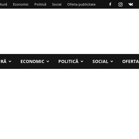
ltură
Economic
Politică
Social
Oferta publicitate
URĂ
ECONOMIC
POLITICĂ
SOCIAL
OFERTA