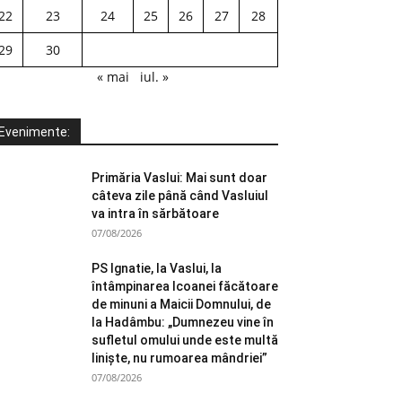
22
23
24
25
26
27
28
29
30
« mai
iul. »
Evenimente:
Primăria Vaslui: Mai sunt doar
câteva zile până când Vasluiul
va intra în sărbătoare
07/08/2026
PS Ignatie, la Vaslui, la
întâmpinarea Icoanei făcătoare
de minuni a Maicii Domnului, de
la Hadâmbu: „Dumnezeu vine în
sufletul omului unde este multă
liniște, nu rumoarea mândriei”
07/08/2026