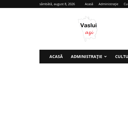
sâmbătă, august 8, 2026
Acasă
Administrație
Cu
Vaslui
azi
ACASĂ
ADMINISTRAȚIE
CULT