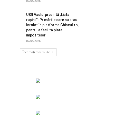
07/08/2026
USR Vaslui prezintă „Lista
rușinii”: Primăriile care nu s-au
înrolat în platforma Ghiseul.ro,
pentru a facilita plata
impozitelor
07/08/2026
Încărcați mai multe