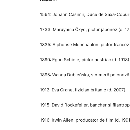
1564: Johann Casimir, Duce de Saxa-Coburg
1733: Maruyama Ōkyo, pictor japonez (d. 17
1835: Alphonse Monchablon, pictor francez 
1890: Egon Schiele, pictor austriac (d. 1918)
1895: Wanda Dubieńska, scrimeră poloneză 
1912: Eva Crane, fizician britanic (d. 2007)
1915: David Rockefeller, bancher și filantro
1916: Irwin Allen, producător de film (d. 1991