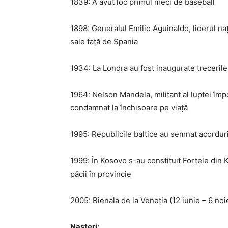
1839: A avut loc primul meci de baseball
1898: Generalul Emilio Aguinaldo, liderul nați
sale față de Spania
1934: La Londra au fost inaugurate trecerile
1964: Nelson Mandela, militant al luptei împo
condamnat la închisoare pe viață
1995: Republicile baltice au semnat acorduri
1999: În Kosovo s-au constituit Forțele di
păcii în provincie
2005: Bienala de la Veneția (12 iunie – 6 no
Nașteri: