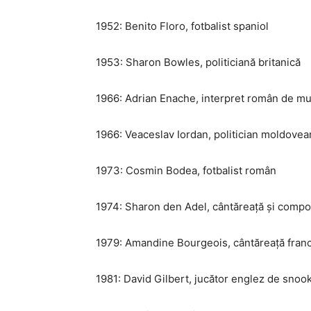
1952: Benito Floro, fotbalist spaniol
1953: Sharon Bowles, politiciană britanică
1966: Adrian Enache, interpret român de m
1966: Veaceslav Iordan, politician moldovea
1973: Cosmin Bodea, fotbalist român
1974: Sharon den Adel, cântăreață și comp
1979: Amandine Bourgeois, cântăreață fran
1981: David Gilbert, jucător englez de snoo