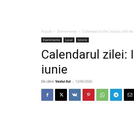
Acasă
Evenimente
Calendarul zilei: Istoria zilei de
Evenimente
Local
Istorie
Calendarul zilei: 
iunie
De către
Vaslui Azi
-
12/06/2026