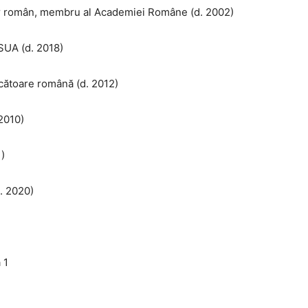
terar român, membru al Academiei Române (d. 2002)
SUA (d. 2018)
ucătoare română (d. 2012)
2010)
)
. 2020)
 1