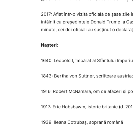
2017: Aflat într-o vizită oficială de șase zil
întâlnit cu președintele Donald Trump la Casa
minute, cei doi oficiali au susținut o decla
Nașteri:
1640: Leopold I, împărat al Sfântului Impe
1843: Bertha von Suttner, scriitoare austria
1916: Robert McNamara, om de afaceri și pol
1917: Eric Hobsbawm, istoric britanic (d. 201
1939: Ileana Cotrubaș, soprană română