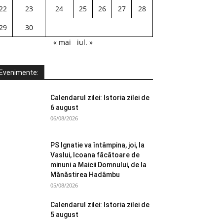
22
23
24
25
26
27
28
29
30
« mai
iul. »
Evenimente:
Calendarul zilei: Istoria zilei de
6 august
06/08/2026
PS Ignatie va întâmpina, joi, la
Vaslui, Icoana făcătoare de
minuni a Maicii Domnului, de la
Mănăstirea Hadâmbu
05/08/2026
Calendarul zilei: Istoria zilei de
5 august