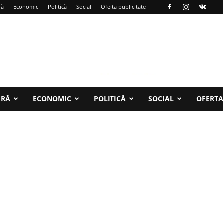
ră
Economic
Politică
Social
Oferta publicitate
URĂ
ECONOMIC
POLITICĂ
SOCIAL
OFERTA