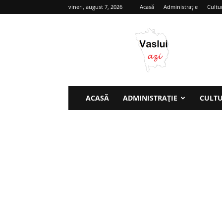
vineri, august 7, 2026
Acasă
Administrație
Cultu
Vaslui
azi
ACASĂ
ADMINISTRAȚIE
CULT