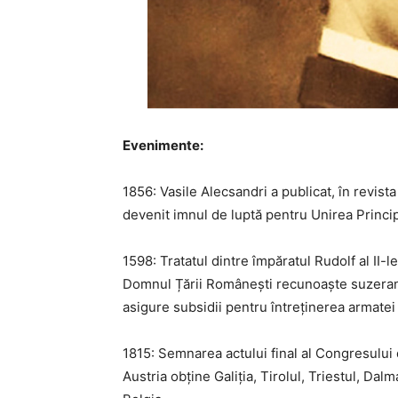
Evenimente:
1856: Vasile Alecsandri a publicat, în revista
devenit imnul de luptă pentru Unirea Princip
1598: Tratatul dintre împăratul Rudolf al II-l
Domnul Țării Românești recunoaște suzeranita
asigure subsidii pentru întreținerea armatei
1815: Semnarea actului final al Congresului 
Austria obține Galiția, Tirolul, Triestul, Dal