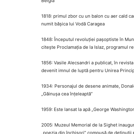
Belgia
1818: primul zbor cu un balon cu aer cald ca
numit bășica lui Vodă Caragea
1848: Începutul revoluției pașoptiste în Mun
citește Proclamația de la Islaz, programul 
1856: Vasile Alecsandri a publicat, în revista
devenit imnul de luptă pentru Unirea Princip
1934: Personajul de desene animate, Donald
„Găinușa cea înțeleaptă”
1959: Este lansat la apă „George Washington
2005: Muzeul Memorial de la Sighet inaugure
„poezia din închisori” compusă de detinuții p