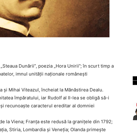
 „Steaua Dunării”, poezia „Hora Unirii”; în scurt timp a
atelor, imnul unității naționale românești
ea și Mihai Viteazul, încheiat la Mănăstirea Dealu.
tea împăratului, iar Rudolf al II-lea se obligă să-i
 și recunoaște caracterul ereditar al domniei
de la Viena; Franța este redusă la granițele din 1792;
mația, Stiria, Lombardia și Veneția; Olanda primește