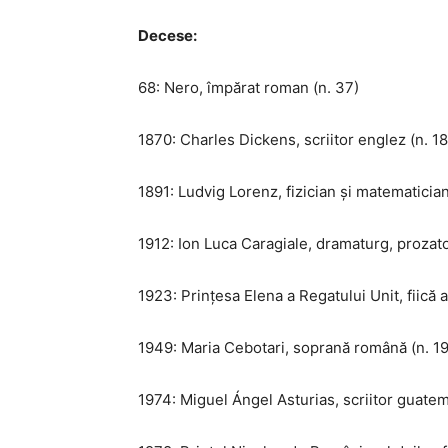
Decese:
68: Nero, împărat roman (n. 37)
1870: Charles Dickens, scriitor englez (n. 1
1891: Ludvig Lorenz, fizician și matematicia
1912: Ion Luca Caragiale, dramaturg, prozat
1923: Prințesa Elena a Regatului Unit, fiică a
1949: Maria Cebotari, soprană română (n. 1
1974: Miguel Ángel Asturias, scriitor guatem