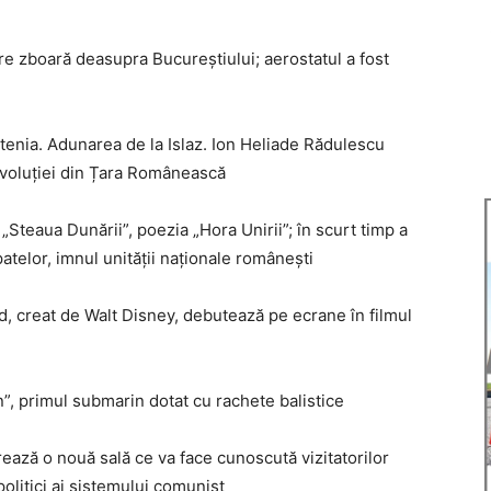
re zboară deasupra Bucureștiului; aerostatul a fost
tenia. Adunarea de la Islaz. Ion Heliade Rădulescu
revoluției din Țara Românească
 „Steaua Dunării”, poezia „Hora Unirii”; în scurt timp a
atelor, imnul unității naționale românești
, creat de Walt Disney, debutează pe ecrane în filmul
”, primul submarin dotat cu rachete balistice
ază o nouă sală ce va face cunoscută vizitatorilor
olitici ai sistemului comunist