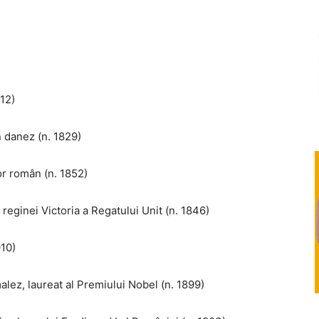
812)
n danez (n. 1829)
or român (n. 1852)
 reginei Victoria a Regatului Unit (n. 1846)
910)
alez, laureat al Premiului Nobel (n. 1899)