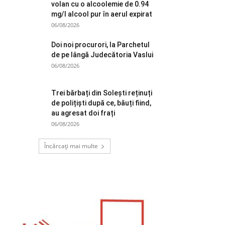
volan cu o alcoolemie de 0.94
mg/l alcool pur în aerul expirat
06/08/2026
Doi noi procurori, la Parchetul
de pe lângă Judecătoria Vaslui
06/08/2026
Trei bărbați din Solești reținuți
de polițiști după ce, băuți fiind,
au agresat doi frați
06/08/2026
Încărcați mai multe