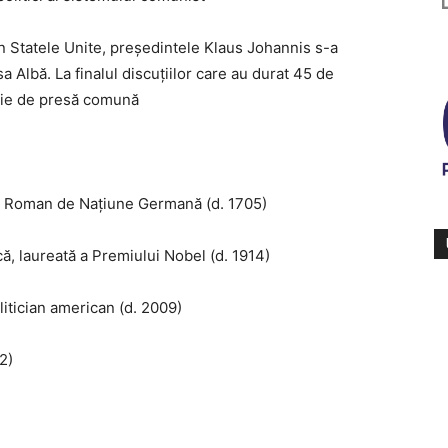
e în Statele Unite, președintele Klaus Johannis s-a
 Albă. La finalul discuțiilor care au durat 45 de
rație de presă comună
riu Roman de Națiune Germană (d. 1705)
că, laureată a Premiului Nobel (d. 1914)
itician american (d. 2009)
2)