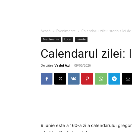
Acasă
Evenimente
Calendarul zilei: Istoria zilei de
Evenimente
Local
Istorie
Calendarul zilei: I
De către
Vaslui Azi
-
09/06/2026
9 iunie este a 160-a zi a calendarului gregori