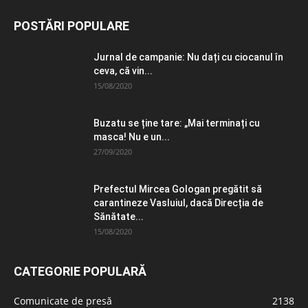
POSTĂRI POPULARE
Jurnal de campanie: Nu dați cu ciocanul în
ceva, că vin...
15/08/2020
Buzatu se ține tare: „Mai terminați cu
masca! Nu e un...
27/09/2020
Prefectul Mircea Gologan pregătit să
carantineze Vasluiul, dacă Direcția de
Sănătate...
15/08/2020
CATEGORIE POPULARĂ
Comunicate de presă
2138