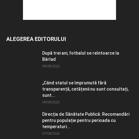
ALEGEREA EDITORULUI
După trei ani, fotbalul se reîntoarce la
Bârlad
08/08/2026
„Când statul se împrumută fără
transparență, cetățenii nu sunt consultați,
sunt...
08/08/2026
Direcția de Sănătate Publică: Recomandări
pentru populație pentru perioada cu
temperaturi...
07/08/2026