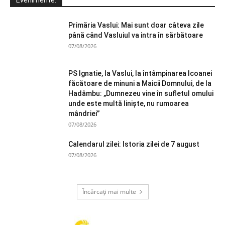
Evenimente:
Primăria Vaslui: Mai sunt doar câteva zile
până când Vasluiul va intra în sărbătoare
07/08/2026
PS Ignatie, la Vaslui, la întâmpinarea Icoanei
făcătoare de minuni a Maicii Domnului, de la
Hadâmbu: „Dumnezeu vine în sufletul omului
unde este multă liniște, nu rumoarea
mândriei”
07/08/2026
Calendarul zilei: Istoria zilei de 7 august
07/08/2026
Încărcați mai multe