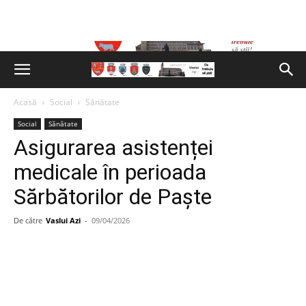
Acasă
Social
Sănătate
Social
Sănătate
Asigurarea asistenței
medicale în perioada
Sărbătorilor de Paște
De către
Vaslui Azi
-
09/04/2026