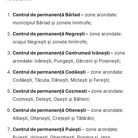
Centrul de permanență Bârlad –
zone arondate:
municipiul Bârlad şi zonele limitrofe;
Centrul de permanență Negrești –
zone arondate:
orașul Negrești şi zonele limitrofe;
Centrul de permanență Centrumed Ivănești
–
zone
arondate: Ivănești, Pungești, Gârceni și Poienești;
Centrul de permanență Codăești
– zone arondate:
Codăești, Tăcuta, Dănești, Miclești și Ferești;
Centrul de permanență Cozmesti –
zone arondate:
Cozmești, Delești, Oșești și Bălteni;
Centrul de permanență Oltenești
– zone arondate:
Albești, Oltenești, Crețești și Tătărăni;
Centrul de permanență Puiești
– zone arondate:
Puiești, Voinești, Gherghești, Pogana și Iana;