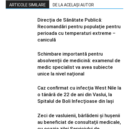
ARTICOLE SIMILARE
DE LA ACELAȘI AUTOR
Direcția de Sănătate Publică:
Recomandări pentru populație pentru
perioada cu temperaturi extreme –
caniculă
Schimbare importantă pentru
absolvenții de medicină: examenul de
medic specialist va avea subiecte
unice la nivel național
Caz confirmat cu infecția West Nile la
o tânără de 22 de ani din Vaslui, la
Spitalul de Boli Infecțioase din Iași
Zeci de vasluienii, bârlădeni și hușenii
au beneficiat de consultații medicale,
cu ocazia zilei Serviciului de