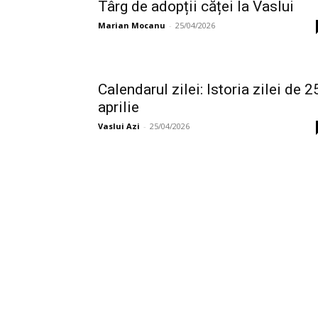
Târg de adopții căței la Vaslui
Marian Mocanu
-
25/04/2026
Calendarul zilei: Istoria zilei de 2
aprilie
Vaslui Azi
-
25/04/2026