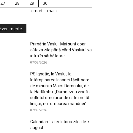
27
28
29
30
« mart.
mai »
Evenimente:
Primăria Vaslui: Mai sunt doar
câteva zile până când Vasluiul va
intra în sărbătoare
07/08/2026
PS Ignatie, la Vaslui, la
întâmpinarea Icoanei făcătoare
de minuni a Maicii Domnului, de
la Hadâmbu: „Dumnezeu vine în
sufletul omului unde este multă
liniște, nu rumoarea mândriei”
07/08/2026
Calendarul zilei: Istoria zilei de 7
august