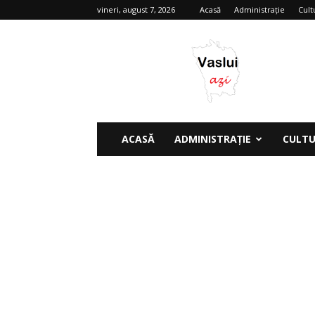
vineri, august 7, 2026
Acasă
Administrație
Cult
Vaslui
azi
ACASĂ
ADMINISTRAȚIE
CULT