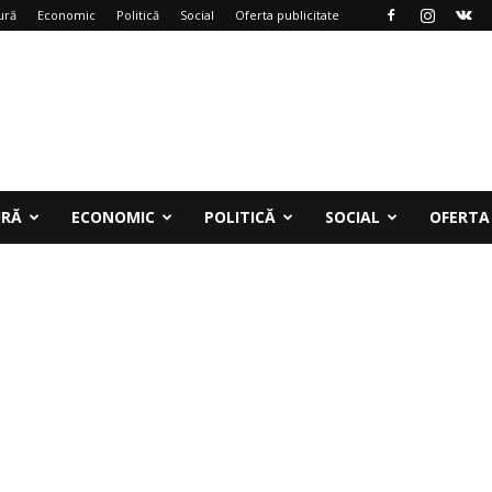
ură
Economic
Politică
Social
Oferta publicitate
URĂ
ECONOMIC
POLITICĂ
SOCIAL
OFERTA