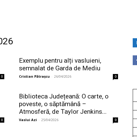
2026
Exemplu pentru alți vasluieni,
semnalat de Garda de Mediu
Cristian Pătrașcu
-
26/04/2026
0
0
Biblioteca Județeană: O carte, o
poveste, o săptămână –
Atmosferă, de Taylor Jenkins...
Vaslui Azi
-
25/04/2026
0
0