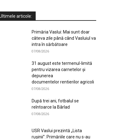
Ultimele articole:
Primăria Vaslui: Mai sunt doar
câteva zile până când Vasluiul va
intra în sărbătoare
07/08/2026
31 august este termenul-limită
pentru vizarea carnetelor și
depunerea
documentelor rentierilor agricoli
07/08/2026
După trei ani, fotbalul se
reîntoarce la Bârlad
07/08/2026
USR Vaslui prezintă „Lista
rușinii”: Primăriile care nu s-au