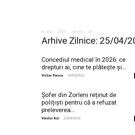
Acasă
2026
aprilie
25
Arhive Zilnice: 25/04/
Concediul medical în 2026: ce
drepturi ai, cine te plătește și...
Victor Pascu
-
19/04/2026
Șofer din Zorleni reținut de
polițiști pentru că a refuzat
preleverea...
Vaslui Azi
-
25/04/2026