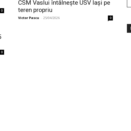
CSM Vaslui întâlnește USV Iași pe
teren propriu
0
Victor Pascu
-
25/04/2026
0
5
0