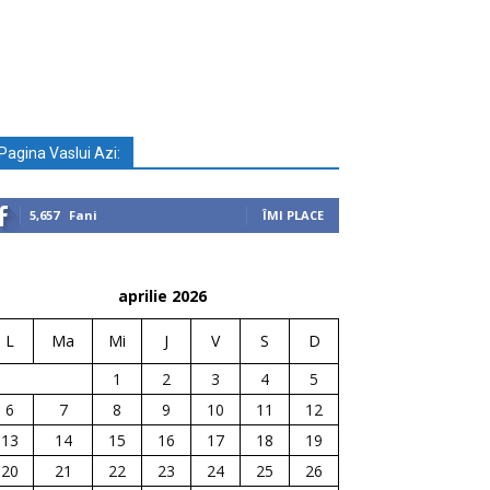
Pagina Vaslui Azi:
5,657
Fani
ÎMI PLACE
aprilie 2026
L
Ma
Mi
J
V
S
D
1
2
3
4
5
6
7
8
9
10
11
12
13
14
15
16
17
18
19
20
21
22
23
24
25
26