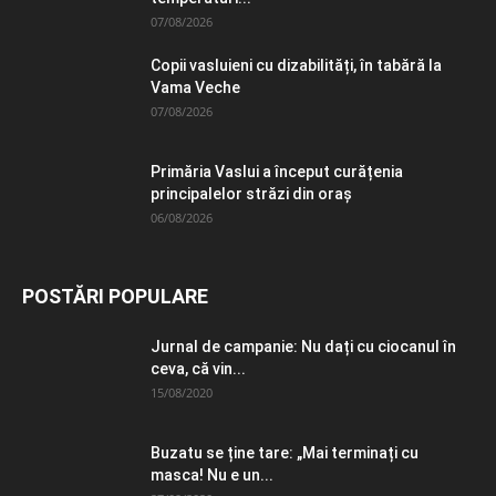
07/08/2026
Copii vasluieni cu dizabilități, în tabără la
Vama Veche
07/08/2026
Primăria Vaslui a început curățenia
principalelor străzi din oraș
06/08/2026
POSTĂRI POPULARE
Jurnal de campanie: Nu dați cu ciocanul în
ceva, că vin...
15/08/2020
Buzatu se ține tare: „Mai terminați cu
masca! Nu e un...