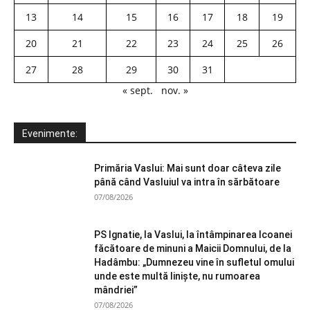
13
14
15
16
17
18
19
20
21
22
23
24
25
26
27
28
29
30
31
« sept.
nov. »
Evenimente:
Primăria Vaslui: Mai sunt doar câteva zile
până când Vasluiul va intra în sărbătoare
07/08/2026
PS Ignatie, la Vaslui, la întâmpinarea Icoanei
făcătoare de minuni a Maicii Domnului, de la
Hadâmbu: „Dumnezeu vine în sufletul omului
unde este multă liniște, nu rumoarea
mândriei”
07/08/2026