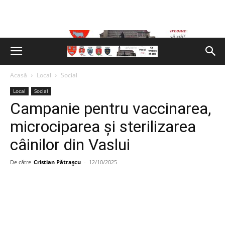
Acasă
Local
Social
Local
Social
Campanie pentru vaccinarea,
microciparea și sterilizarea
câinilor din Vaslui
De către
Cristian Pătrașcu
-
12/10/2025