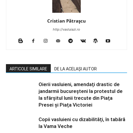
Cristian Pătrașcu
http://vasluiazi.ro
ARTICOLE SIMILARE
DE LA ACELAȘI AUTOR
Oierii vasluieni, amendați drastic de
jandarmii bucureșteni la protestul de
la sfârșitul lunii trecute din Piața
Presei și Piața Victoriei
Copii vasluieni cu dizabilități, în tabără
la Vama Veche