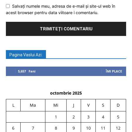
Salvați numele meu, adresa de e-mail și site-ul web în
acest browser pentru data viitoare i comentariu.
Pagina Vaslui Azi:
5,657
Fani
ÎMI PLACE
octombrie 2025
L
Ma
Mi
J
V
S
D
1
2
3
4
5
6
7
8
9
10
11
12