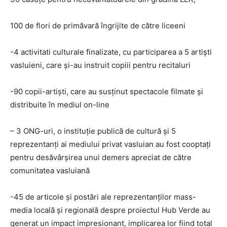
100 de flori de primăvară îngrijite de către liceeni
-4 activitati culturale finalizate, cu participarea a 5 artişti
vasluieni, care şi-au instruit copiii pentru recitaluri
-90 copii-artişti, care au susţinut spectacole filmate şi
distribuite în mediul on-line
– 3 ONG-uri, o instituţie publică de cultură şi 5
reprezentanţi ai mediului privat vasluian au fost cooptaţi
pentru desăvârşirea unui demers apreciat de către
comunitatea vasluiană
-45 de articole şi postări ale reprezentanţilor mass-
media locală şi regională despre proiectul Hub Verde au
generat un impact impresionant, implicarea lor fiind total