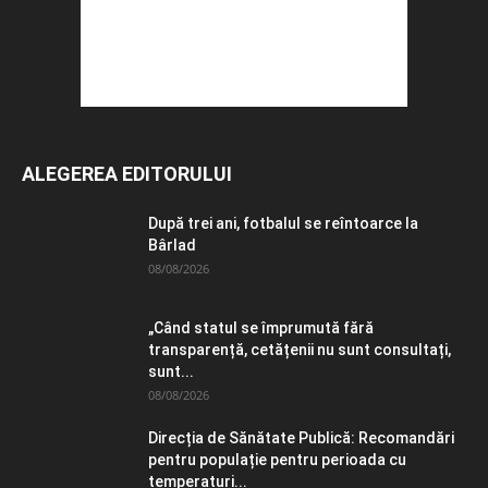
ALEGEREA EDITORULUI
După trei ani, fotbalul se reîntoarce la
Bârlad
08/08/2026
„Când statul se împrumută fără
transparență, cetățenii nu sunt consultați,
sunt...
08/08/2026
Direcția de Sănătate Publică: Recomandări
pentru populație pentru perioada cu
temperaturi...