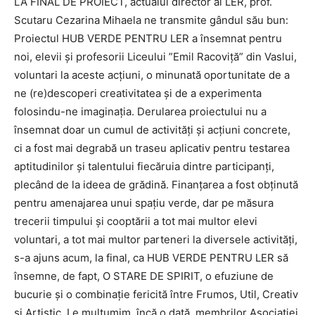
LA FINAL DE PROIECT, actualul director al LER, prof.
Scutaru Cezarina Mihaela ne transmite gândul său bun:
Proiectul HUB VERDE PENTRU LER a însemnat pentru
noi, elevii şi profesorii Liceului ”Emil Racoviţă” din Vaslui,
voluntari la aceste acţiuni, o minunată oportunitate de a
ne (re)descoperi creativitatea şi de a experimenta
folosindu-ne imaginaţia. Derularea proiectului nu a
însemnat doar un cumul de activităţi şi acţiuni concrete,
ci a fost mai degrabă un traseu aplicativ pentru testarea
aptitudinilor şi talentului fiecăruia dintre participanţi,
plecând de la ideea de grădină. Finanţarea a fost obţinută
pentru amenajarea unui spaţiu verde, dar pe măsura
trecerii timpului şi cooptării a tot mai multor elevi
voluntari, a tot mai multor parteneri la diversele activităţi,
s-a ajuns acum, la final, ca HUB VERDE PENTRU LER să
însemne, de fapt, O STARE DE SPIRIT, o efuziune de
bucurie şi o combinaţie fericită între Frumos, Util, Creativ
şi Artistic. Le mulţumim, încă o dată, membrilor Asociației