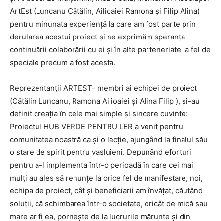
ArtEst (Luncanu Cătălin, Ailioaiei Ramona și Filip Alina)
pentru minunata experienţă la care am fost parte prin
derularea acestui proiect şi ne exprimăm speranţa
continuării colaborării cu ei şi în alte parteneriate la fel de
speciale precum a fost acesta.
Reprezentanţii ARTEST- membri ai echipei de proiect
(Cătălin Luncanu, Ramona Ailioaiei şi Alina Filip ), şi-au
definit creaţia în cele mai simple şi sincere cuvinte:
Proiectul HUB VERDE PENTRU LER a venit pentru
comunitatea noastră ca şi o lecţie, ajungând la finalul său
o stare de spirit pentru vasluieni. Depunând eforturi
pentru a-l implementa într-o perioadă în care cei mai
mulţi au ales să renunţe la orice fel de manifestare, noi,
echipa de proiect, cât şi beneficiarii am învăţat, căutând
soluţii, că schimbarea într-o societate, oricât de mică sau
mare ar fi ea, pornește de la lucrurile mărunte și din