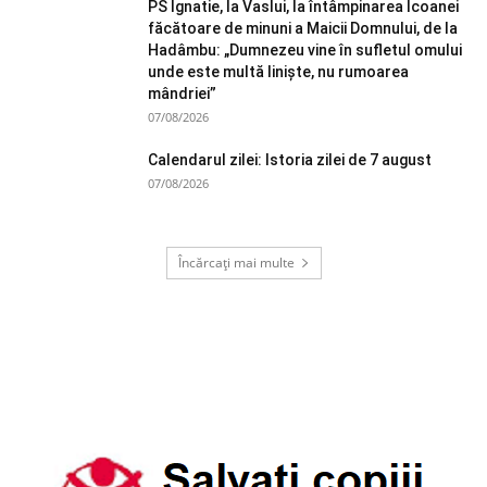
PS Ignatie, la Vaslui, la întâmpinarea Icoanei
făcătoare de minuni a Maicii Domnului, de la
Hadâmbu: „Dumnezeu vine în sufletul omului
unde este multă liniște, nu rumoarea
mândriei”
07/08/2026
Calendarul zilei: Istoria zilei de 7 august
07/08/2026
Încărcați mai multe