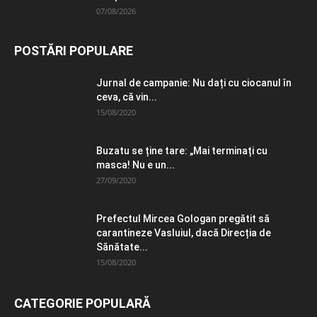
07/08/2026
POSTĂRI POPULARE
Jurnal de campanie: Nu dați cu ciocanul în
ceva, că vin...
15/08/2020
Buzatu se ține tare: „Mai terminați cu
masca! Nu e un...
27/09/2020
Prefectul Mircea Gologan pregătit să
carantineze Vasluiul, dacă Direcția de
Sănătate...
15/08/2020
CATEGORIE POPULARĂ