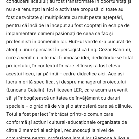
conducerii liceului) au fost transformate în oportunităţi şi
nu s-a renunţat la nici o activitate propusă, ci toate au
fost dezvoltate şi multiplicate cu mult peste aşteptări,
pentru că încă de la început au fost cooptaţi în echipa de
implementare oameni pasionaţi de ceea ce fac şi
profesinişti în domeniile lor. Hub-ul verde s-a bucurat de
atenţia unui specialist în peisagistică (ing. Cezar Bahrim),
care a venit cu cele mai frumoase idei, dedicându-se total
proiectului, în contextul în care el însuşi a fost elevul
acestui liceu, iar părinţii – cadre didactice aici. Acelaşi
lucru merită specificat şi despre managerul proiectului
(Luncanu Catalin), fost liceean LER, care acum a revenit
să-şi îmbogăţească unitatea de învăţămant cu daruri
speciale – o grădină de vis şi o atmosferă care să dăinuie.
Totul a fost perfect îmbrăcat printr-o comunicare
conformă şi acţiuni cultural-educaţionale organizate de
către 2 membri ai echipei, recunoscuţi la nivel de
comunitate pentru profesionalismul lor (Ramona Ailioaiei