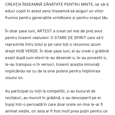
CREAŢIA ÎNSEAMNĂ SĂNĂTATE PENTRU MINTE, iar să-ţi
educi copiii în acest sens înseamnă să asiguri un viitor
frumos pentru generaţiile următoare şi pentru oraşul tău.
În doar şase luni, ARTEST a creat cel mai de preţ avut
pentru liceenii vasluieni: O STARE DE SPIRIT care să îi
reprezinte întru totul şi pe care toţi o recunosc acum
drept HUB VERDE. În doar şase luni, ei au creat o grădină
exact după cum elevii le-au desenat-o, le-au povestit-o,
le-au transpus-o în versuri, liceenii aceştia minunaţi
implicându-se cu de la sine putere pentru împlinirea
visului lor.
Au participat cu toţii la competiţii, s-au bucurat de
recitaluri, au muncit în grădină, s-au descoperit pe ei
înşişi într-o perioadă în care doar orele on-line le-ar fi
animat vieţile, ori asta ar fi fost mult prea puţin pentru ce