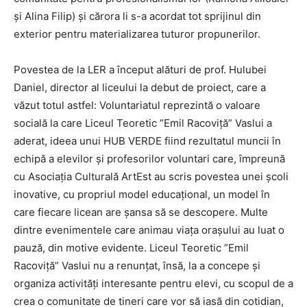
şi Alina Filip) şi cărora li s-a acordat tot sprijinul din
exterior pentru materializarea tuturor propunerilor.
Povestea de la LER a început alături de prof. Hulubei
Daniel, director al liceului la debut de proiect, care a
văzut totul astfel: Voluntariatul reprezintă o valoare
socială la care Liceul Teoretic ”Emil Racoviță” Vaslui a
aderat, ideea unui HUB VERDE fiind rezultatul muncii în
echipă a elevilor și profesorilor voluntari care, împreună
cu Asociația Culturală ArtEst au scris povestea unei școli
inovative, cu propriul model educațional, un model în
care fiecare licean are șansa să se descopere. Multe
dintre evenimentele care animau viaţa oraşului au luat o
pauză, din motive evidente. Liceul Teoretic ”Emil
Racoviță” Vaslui nu a renunţat, însă, la a concepe și
organiza activități interesante pentru elevi, cu scopul de a
crea o comunitate de tineri care vor să iasă din cotidian,