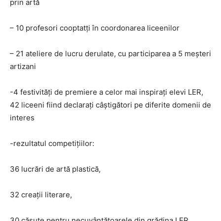
prin artă
– 10 profesori cooptatţi în coordonarea liceenilor
– 21 ateliere de lucru derulate, cu participarea a 5 meşteri
artizani
-4 festivităţi de premiere a celor mai inspiraţi elevi LER,
42 liceeni fiind declaraţi câştigători pe diferite domenii de
interes
-rezultatul competiţiilor:
36 lucrări de artă plastică,
32 creaţii literare,
30 căsuţe pentru necuvântătoarele din grădina LER,