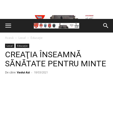
Acasă
Local
Educație
Local
Educație
CREAŢIA ÎNSEAMNĂ
SĂNĂTATE PENTRU MINTE
De către
Vaslui Azi
-
18/03/2021