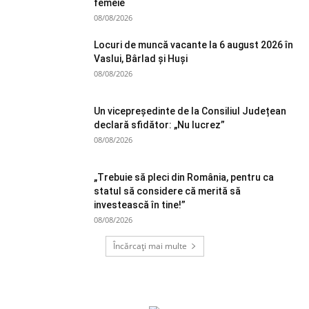
femeie
08/08/2026
Locuri de muncă vacante la 6 august 2026 în
Vaslui, Bârlad și Huși
08/08/2026
Un vicepreședinte de la Consiliul Județean
declară sfidător: „Nu lucrez”
08/08/2026
„Trebuie să pleci din România, pentru ca
statul să considere că merită să
investească în tine!”
08/08/2026
Încărcați mai multe