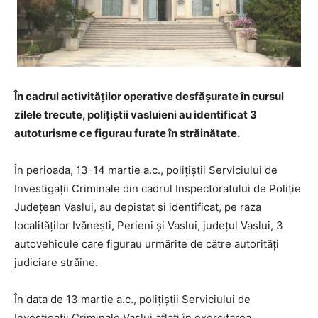
În cadrul activităţilor operative desfăşurate în cursul
zilele trecute, polițiștii vasluieni au identificat 3
autoturisme ce figurau furate în străinătate.
În perioada, 13-14 martie a.c., polițiștii Serviciului de
Investigații Criminale din cadrul Inspectoratului de Poliție
Județean Vaslui, au depistat și identificat, pe raza
localităților Ivănești, Perieni și Vaslui, județul Vaslui, 3
autovehicule care figurau urmărite de către autorități
judiciare străine.
În data de 13 martie a.c., polițiștii Serviciului de
Investigații Criminale Vaslui aflați în exercitarea