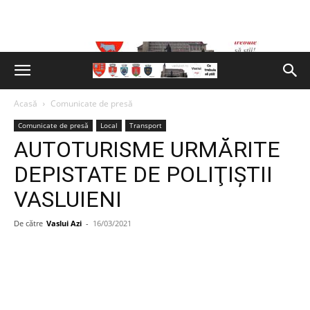
Acasă
Comunicate de presă
Comunicate de presă
Local
Transport
AUTOTURISME URMĂRITE
DEPISTATE DE POLIŢIŞTII
VASLUIENI
De către
Vaslui Azi
-
16/03/2021