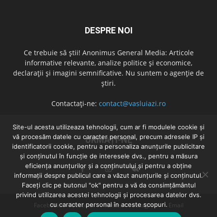
DESPRE NOI
Ce trebuie să știi! Anonimus General Media: Articole
informative relevante, analize politice și economice,
declarații și imagini semnificative. Nu suntem o agenție de
știri.
Contactați-ne:
contact@vasluiazi.ro
Site-ul acesta utilizeaza tehnologii, cum ar fi modulele cookie și
vă procesăm datele cu caracter personal, precum adresele IP și
URMAȚI-NE
identificatorii cookie, pentru a personaliza anunțurile publicitare
și conținutul în funcție de interesele dvs., pentru a măsura
eficiența anunțurilor și a conținutului și pentru a obține
informații despre publicul care a văzut anunțurile și conținutul.
Faceți clic pe butonul "ok" pentru a vă da consimțământul
privind utilizarea acestei tehnologii și procesarea datelor dvs.
cu caracter personal în aceste scopuri.
Facebook
Facebook
Twitter
Instagram
Email