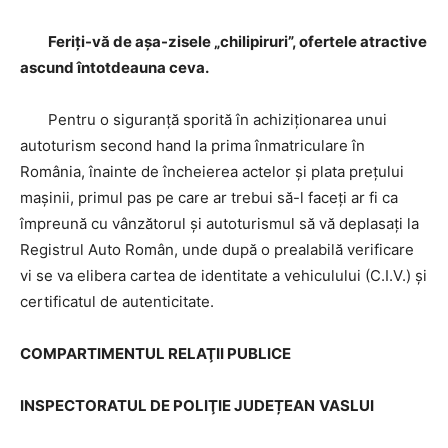
Feriţi-vă de aşa-zisele „chilipiruri”, ofertele atractive
ascund întotdeauna ceva.
Pentru o siguranţă sporită în achiziţionarea unui
autoturism second hand la prima înmatriculare în
România, înainte de încheierea actelor şi plata preţului
maşinii, primul pas pe care ar trebui să-l faceţi ar fi ca
împreună cu vânzătorul şi autoturismul să vă deplasaţi la
Registrul Auto Român, unde după o prealabilă verificare
vi se va elibera cartea de identitate a vehiculului (C.I.V.) și
certificatul de autenticitate.
COMPARTIMENTUL RELAŢII PUBLICE
INSPECTORATUL DE POLIŢIE JUDEȚEAN
VASLUI