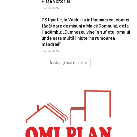
Piața Victoriei
07/08/2026
PS Ignatie, la Vaslui, la întâmpinarea Icoanei
făcătoare de minuni a Maicii Domnului, de la
Hadâmbu: „Dumnezeu vine în sufletul omului
unde este multă liniște, nu rumoarea
mândriei”
07/08/2026
Încărcați mai multe