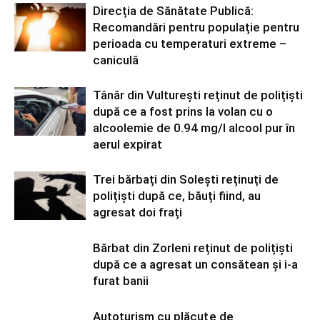
Direcția de Sănătate Publică:
Recomandări pentru populație pentru
perioada cu temperaturi extreme –
caniculă
Tânăr din Vulturești reținut de polițiști
după ce a fost prins la volan cu o
alcoolemie de 0.94 mg/l alcool pur în
aerul expirat
Trei bărbați din Solești reținuți de
polițiști după ce, băuți fiind, au
agresat doi frați
Bărbat din Zorleni reținut de polițiști
după ce a agresat un consătean și i-a
furat banii
Autoturism cu plăcuţe de