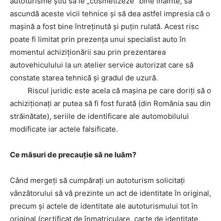
autoturisme ştiu să le „cosmetizeze” bine înainte, să
ascundă aceste vicii tehnice şi să dea astfel impresia că o
maşină a fost bine întreţinută şi puţin rulată. Acest risc
poate fi limitat prin prezenţa unui specialist auto în
momentul achiziţionării sau prin prezentarea
autovehiculului la un atelier service autorizat care să
constate starea tehnică și gradul de uzură.
Riscul juridic este acela că maşina pe care doriţi să o
achiziţionaţi ar putea să fi fost furată (din România sau din
străinătate), seriile de identificare ale automobilului
modificate iar actele falsificate.
Ce măsuri de precauţie să ne luăm?
Când mergeţi să cumpăraţi un autoturism solicitaţi
vânzătorului să vă prezinte un act de identitate în original,
precum şi actele de identitate ale autoturismului tot în
original (certificat de înmatriculare, carte de identitate,