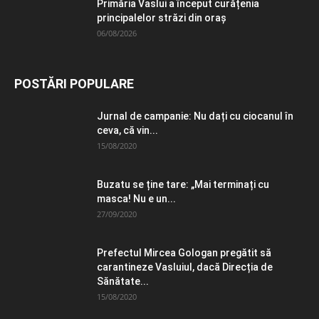
Primăria Vaslui a început curățenia
principalelor străzi din oraș
06/08/2026
POSTĂRI POPULARE
Jurnal de campanie: Nu dați cu ciocanul în
ceva, că vin...
15/08/2020
Buzatu se ține tare: „Mai terminați cu
masca! Nu e un...
27/09/2020
Prefectul Mircea Gologan pregătit să
carantineze Vasluiul, dacă Direcția de
Sănătate...
15/08/2020