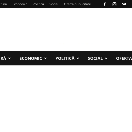
ltură
Economic
Politică
Social
Oferta publicitate
URĂ
ECONOMIC
POLITICĂ
SOCIAL
OFERTA