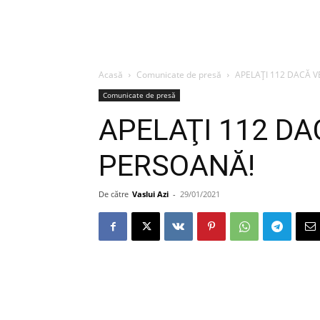
Acasă
Comunicate de presă
APELAŢI 112 DACĂ 
Comunicate de presă
APELAŢI 112 DA
PERSOANĂ!
De către
Vaslui Azi
-
29/01/2021