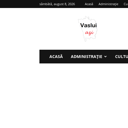
sâmbătă, august 8, 2026
Acasă
Administrație
Cu
Vaslui
azi
ACASĂ
ADMINISTRAȚIE
CULT