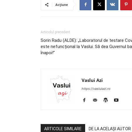
Acțiune
Articolul precedent
Sorin Radu (ALDE): „Laboratorul de testare Cov
este nefuncțional la Vaslui. Să dea Guvernul ba
înapoi!”
Vaslui Azi
https://vasluiazi.ro
ARTICOLE SIMILARE
DE LA ACELAȘI AUTOR