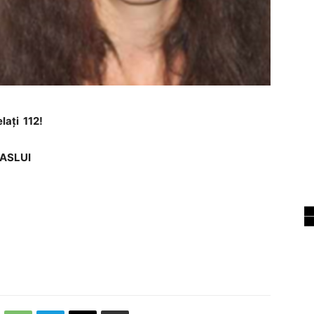
lați 112!
ASLUI