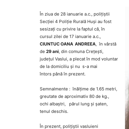
În ziua de 28 ianuarie a.c., polițiștii
Secției 4 Poliție Rurală Huși au fost
sesizați cu privire la faptul că, în
cursul zilei de 17 ianuarie a.c.,
CIUNTUC OANA ANDREEA
, în vârstă
de
29 ani
, din comuna Crețești,
județul Vaslui, a plecat în mod voluntar
de la domiciliu și nu s-a mai
întors până în prezent.
Semnalmente : înălțime de 1.65 metri,
greutate de aproximativ 80 de kg.,
ochi albaștri, părul lung și șaten,
tenul deschis.
În prezent, poliţiştii vasluieni