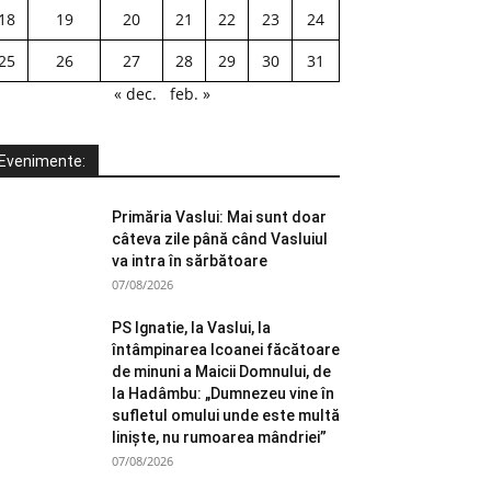
18
19
20
21
22
23
24
25
26
27
28
29
30
31
« dec.
feb. »
Evenimente:
Primăria Vaslui: Mai sunt doar
câteva zile până când Vasluiul
va intra în sărbătoare
07/08/2026
PS Ignatie, la Vaslui, la
întâmpinarea Icoanei făcătoare
de minuni a Maicii Domnului, de
la Hadâmbu: „Dumnezeu vine în
sufletul omului unde este multă
liniște, nu rumoarea mândriei”
07/08/2026