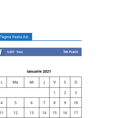
Pagina Vaslui Azi:
5,657
Fani
ÎMI PLACE
ianuarie 2021
L
Ma
Mi
J
V
S
D
1
2
3
4
5
6
7
8
9
10
11
12
13
14
15
16
17