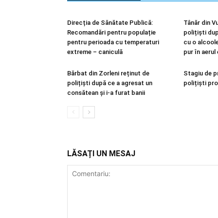
Direcția de Sănătate Publică:
Tânăr din Vu
Recomandări pentru populație
polițiști du
pentru perioada cu temperaturi
cu o alcool
extreme – caniculă
pur în aerul
Bărbat din Zorleni reținut de
Stagiu de p
polițiști după ce a agresat un
polițiști pr
consătean și i-a furat banii
LĂSAȚI UN MESAJ