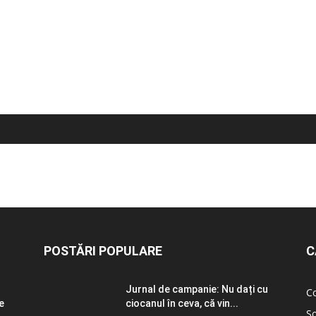
POSTĂRI POPULARE
C
Jurnal de campanie: Nu dați cu
C
e
ciocanul în ceva, că vin...
So