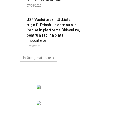
07/08/2026
USR Vaslui prezintă „Lista
rușinii”: Primăriile care nu s-au
înrolat în platforma Ghiseul.ro,
pentru a facilita plata
impozitelor
07/08/2026
Încărcați mai multe