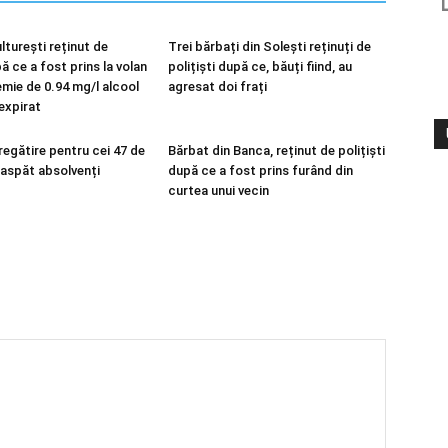
lturești reținut de
Trei bărbați din Solești reținuți de
pă ce a fost prins la volan
polițiști după ce, băuți fiind, au
emie de 0.94 mg/l alcool
agresat doi frați
 expirat
regătire pentru cei 47 de
Bărbat din Banca, reținut de polițiști
oaspăt absolvenți
după ce a fost prins furând din
curtea unui vecin