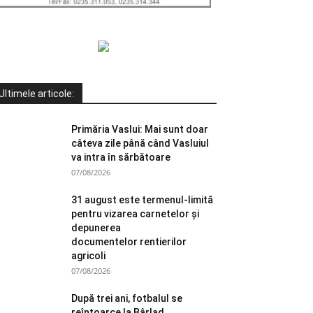
Ultimele articole:
Primăria Vaslui: Mai sunt doar
câteva zile până când Vasluiul
va intra în sărbătoare
07/08/2026
31 august este termenul-limită
pentru vizarea carnetelor și
depunerea
documentelor rentierilor
agricoli
07/08/2026
După trei ani, fotbalul se
reîntoarce la Bârlad