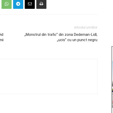
Articolul următor
id
„Monstrul din trafic” din zona Dedeman-Lidl,
nii
„ucis” cu un punct negru