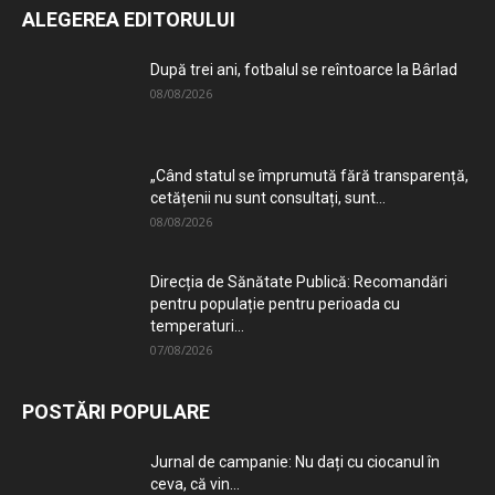
ALEGEREA EDITORULUI
După trei ani, fotbalul se reîntoarce la Bârlad
08/08/2026
„Când statul se împrumută fără transparență,
cetățenii nu sunt consultați, sunt...
08/08/2026
Direcția de Sănătate Publică: Recomandări
pentru populație pentru perioada cu
temperaturi...
07/08/2026
POSTĂRI POPULARE
Jurnal de campanie: Nu dați cu ciocanul în
ceva, că vin...