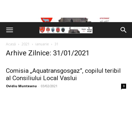
Acasă
2021
ianuarie
31
Arhive Zilnice: 31/01/2021
Comisia „Aquatransgosgaz”, copilul teribil
al Consiliului Local Vaslui
Ovidiu Munteanu
-
03/02/2021
0