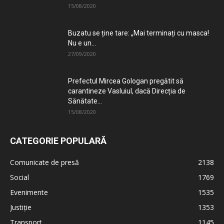
15/08/2020
Buzatu se ține tare: „Mai terminați cu masca!
Nu e un...
27/09/2020
Prefectul Mircea Gologan pregătit să
carantineze Vasluiul, dacă Direcția de
Sănătate...
15/08/2020
CATEGORIE POPULARĂ
Comunicate de presă
2138
Social
1769
Evenimente
1535
Justiție
1353
Transport
1145