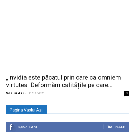
„Invidia este păcatul prin care calomniem
virtutea. Deformăm calitățile pe care...
Vaslui Azi
-
31/01/2021
0
Pagina Vaslui Azi:
5,657
Fani
ÎMI PLACE