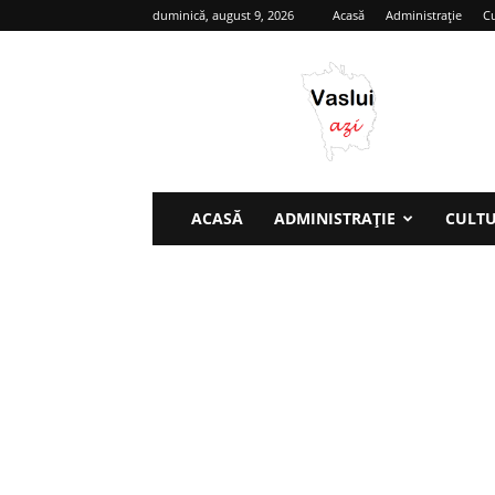
duminică, august 9, 2026
Acasă
Administrație
Cu
Vaslui
azi
ACASĂ
ADMINISTRAȚIE
CULT