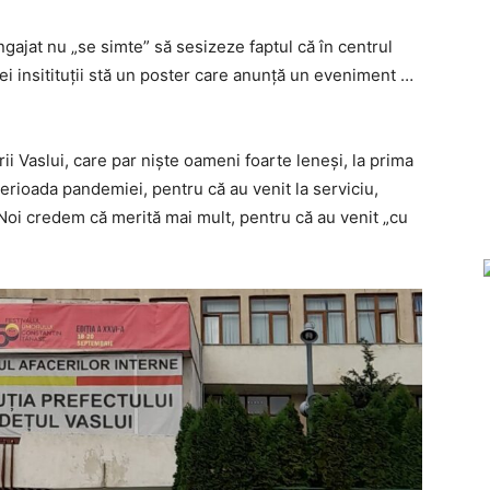
gajat nu „se simte” să sesizeze faptul că în centrul
ei insitituții stă un poster care anunță un eveniment …
rii Vaslui, care par niște oameni foarte leneși, la prima
perioada pandemiei, pentru că au venit la serviciu,
Noi credem că merită mai mult, pentru că au venit „cu