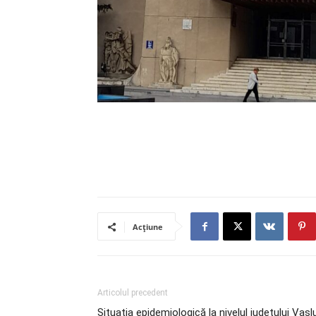
Acțiune
Articolul precedent
Situația epidemiologică la nivelul județului Vaslu