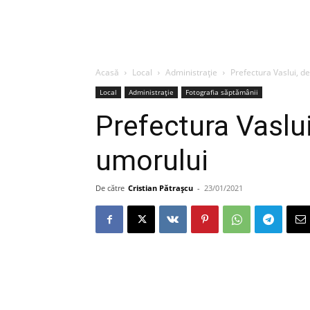
Acasă
Local
Administrație
Prefectura Vaslui, de
Local
Administrație
Fotografia săptămânii
Prefectura Vaslui
umorului
De către
Cristian Pătrașcu
-
23/01/2021