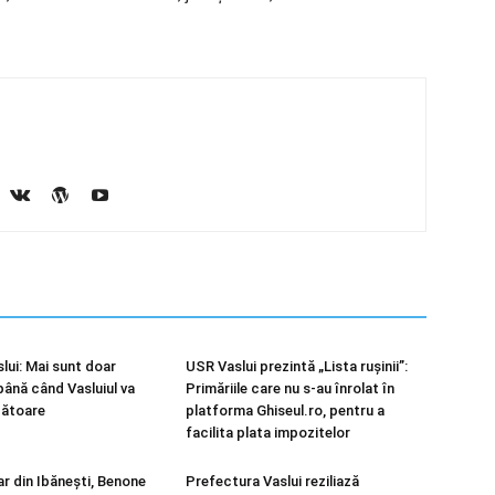
lui: Mai sunt doar
USR Vaslui prezintă „Lista rușinii”:
până când Vasluiul va
Primăriile care nu s-au înrolat în
bătoare
platforma Ghiseul.ro, pentru a
facilita plata impozitelor
ar din Ibănești, Benone
Prefectura Vaslui reziliază