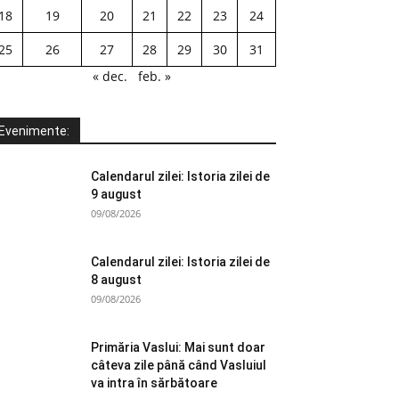
18
19
20
21
22
23
24
25
26
27
28
29
30
31
« dec.
feb. »
Evenimente:
Calendarul zilei: Istoria zilei de
9 august
09/08/2026
Calendarul zilei: Istoria zilei de
8 august
09/08/2026
Primăria Vaslui: Mai sunt doar
câteva zile până când Vasluiul
va intra în sărbătoare