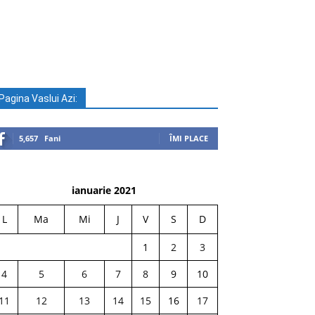
Pagina Vaslui Azi:
5,657
Fani
ÎMI PLACE
ianuarie 2021
L
Ma
Mi
J
V
S
D
1
2
3
4
5
6
7
8
9
10
11
12
13
14
15
16
17