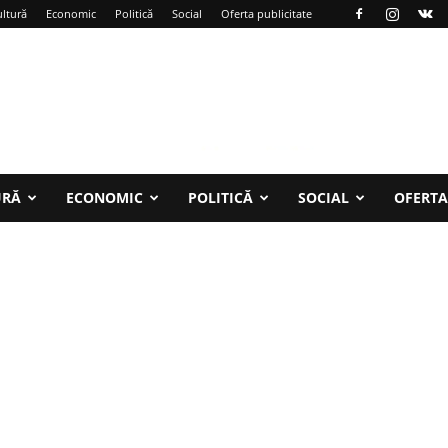
ltură
Economic
Politică
Social
Oferta publicitate
URĂ
ECONOMIC
POLITICĂ
SOCIAL
OFERTA