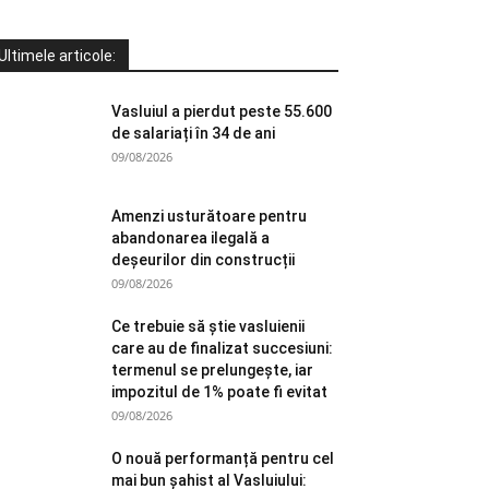
Ultimele articole:
Vasluiul a pierdut peste 55.600
de salariați în 34 de ani
09/08/2026
Amenzi usturătoare pentru
abandonarea ilegală a
deșeurilor din construcții
09/08/2026
Ce trebuie să știe vasluienii
care au de finalizat succesiuni:
termenul se prelungește, iar
impozitul de 1% poate fi evitat
09/08/2026
O nouă performanță pentru cel
mai bun șahist al Vasluiului: