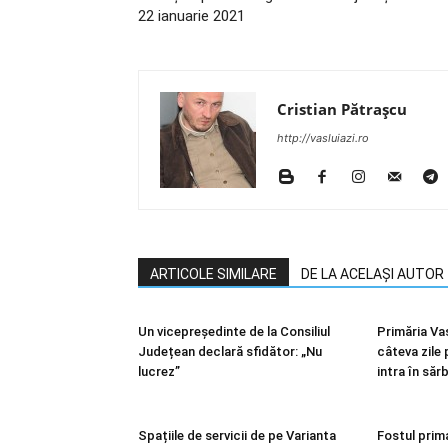
22 ianuarie 2021
Cristian Pătrașcu
http://vasluiazi.ro
ARTICOLE SIMILARE
DE LA ACELAȘI AUTOR
Un vicepreședinte de la Consiliul
Primăria Vas
Județean declară sfidător: „Nu
câteva zile 
lucrez”
intra în săr
Spațiile de servicii de pe Varianta
Fostul prim