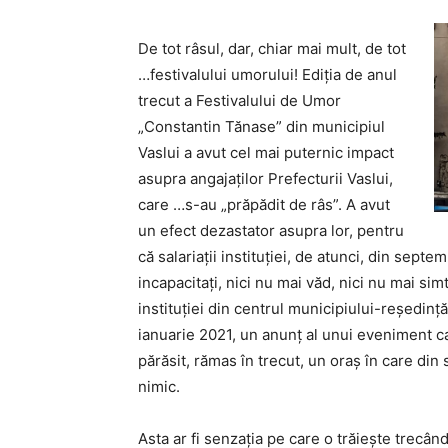
De tot râsul, dar, chiar mai mult, de tot
…festivalului umorului! Ediția de anul
trecut a Festivalului de Umor
„Constantin Tănase” din municipiul
Vaslui a avut cel mai puternic impact
asupra angajaților Prefecturii Vaslui,
care …s-au „prăpădit de râs”. A avut
un efect dezastator asupra lor, pentru
că salariații instituției, de atunci, din septe
incapacitați, nici nu mai văd, nici nu mai sim
instituției din centrul municipiului-reședință
ianuarie 2021, un anunț al unui eveniment ca
părăsit, rămas în trecut, un oraș în care di
nimic.
Asta ar fi senzația pe care o trăiește trecân