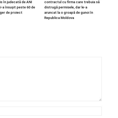
is în judecată de ANI
contractul cu firma care trebuia să
i-a însușit peste 60 de
distrugă permisele, dar le-a
ger de proiect
aruncat la o groapă de gunoi în
Republica Moldova