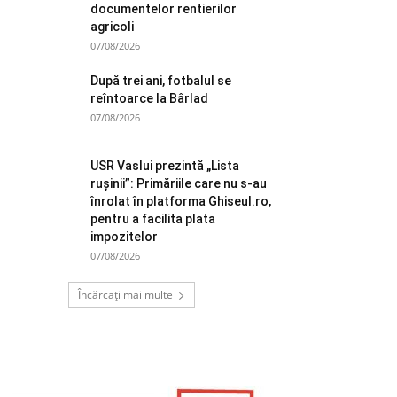
documentelor rentierilor
agricoli
07/08/2026
După trei ani, fotbalul se
reîntoarce la Bârlad
07/08/2026
USR Vaslui prezintă „Lista
rușinii”: Primăriile care nu s-au
înrolat în platforma Ghiseul.ro,
pentru a facilita plata
impozitelor
07/08/2026
Încărcați mai multe