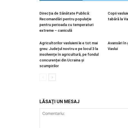
Direcția de Sănătate Publică:
Copii vasluie
Recomandări pentru populație
tabără la V
pentru perioada cu temperaturi
extreme – caniculă
Agricultorilor vasluieni le e tot mai
Avansări în
greu: Județul nostru e pe locul 3 la
Vaslui
insolvențe în agricultură, pe fondul
concurenței din Ucraina și
scumpirilor
LĂSAȚI UN MESAJ