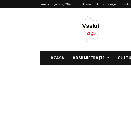
vineri, august 7, 2026
Acasă
Administrație
Cultu
Vaslui
azi
ACASĂ
ADMINISTRAȚIE
CULT