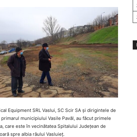
rical Equipment SRL Vaslui, SC Scir SA și dirigintele de
primarul municipiului Vasile Pavăl, au făcut primele
ița, care este în vecinătatea Spitalului Județean de
ară spre albia râului Vasluieț.