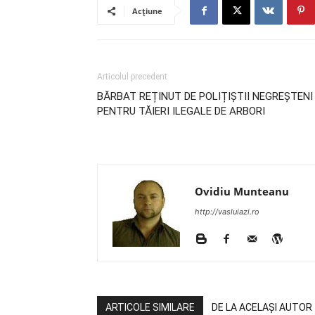
Acțiune
Articolul precedent
BĂRBAT REȚINUT DE POLIȚIȘTII NEGREȘTENI
PENTRU TĂIERI ILEGALE DE ARBORI
Ovidiu Munteanu
http://vasluiazi.ro
ARTICOLE SIMILARE
DE LA ACELAȘI AUTOR