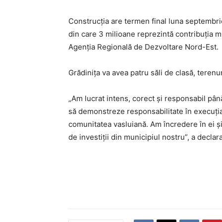
Construcția are termen final luna septembrie 
din care 3 milioane reprezintă contribuția mu
Agenția Regională de Dezvoltare Nord-Est.
Grădinița va avea patru săli de clasă, terenuri
„Am lucrat intens, corect și responsabil până
să demonstreze responsabilitate în execuția
comunitatea vasluiană. Am încredere în ei și
de investiții din municipiul nostru”, a declar