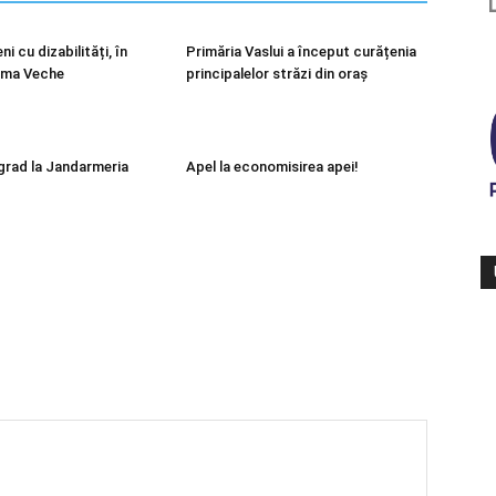
ni cu dizabilități, în
Primăria Vaslui a început curățenia
ama Veche
principalelor străzi din oraș
 grad la Jandarmeria
Apel la economisirea apei!