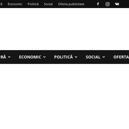
ră
Economic
Politică
Social
Oferta publicitate
URĂ
ECONOMIC
POLITICĂ
SOCIAL
OFERTA