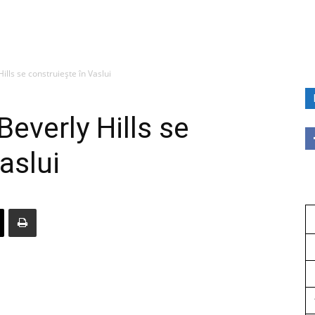
Hills se construiește în Vaslui
Beverly Hills se
aslui