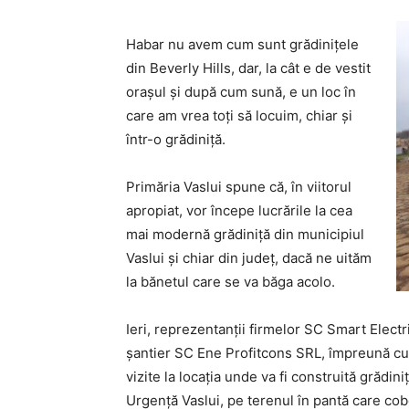
Habar nu avem cum sunt grădinițele
din Beverly Hills, dar, la cât e de vestit
orașul și după cum sună, e un loc în
care am vrea toți să locuim, chiar și
într-o grădiniță.
Primăria Vaslui spune că, în viitorul
apropiat, vor începe lucrările la cea
mai modernă grădiniță din municipiul
Vaslui și chiar din județ, dacă ne uităm
la bănetul care se va băga acolo.
Ieri, reprezentanții firmelor SC Smart Elect
șantier SC Ene Profitcons SRL, împreună cu 
vizite la locația unde va fi construită grădin
Urgență Vaslui, pe terenul în pantă care cobo