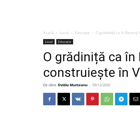
Acasă
Local
Educație
O grădiniță ca în Beverly 
Local
Educație
O grădiniță ca în 
construiește în V
De către
Ovidiu Munteanu
-
03/12/2020