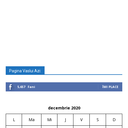
Pagina Vaslui Azi:
5,657
Fani
ÎMI PLACE
decembrie 2020
L
Ma
Mi
J
V
S
D