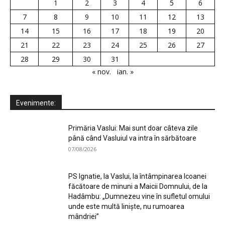
1
2
3
4
5
6
7
8
9
10
11
12
13
14
15
16
17
18
19
20
21
22
23
24
25
26
27
28
29
30
31
« nov.
ian. »
Evenimente:
Primăria Vaslui: Mai sunt doar câteva zile
până când Vasluiul va intra în sărbătoare
07/08/2026
PS Ignatie, la Vaslui, la întâmpinarea Icoanei
făcătoare de minuni a Maicii Domnului, de la
Hadâmbu: „Dumnezeu vine în sufletul omului
unde este multă liniște, nu rumoarea
mândriei”