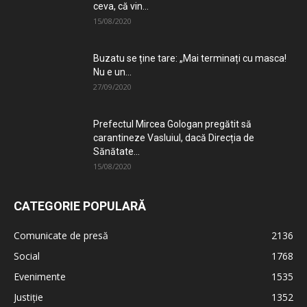
ceva, că vin...
15/08/2020
Buzatu se ține tare: „Mai terminați cu masca!
Nu e un...
27/09/2020
Prefectul Mircea Gologan pregătit să
carantineze Vasluiul, dacă Direcția de
Sănătate...
15/08/2020
CATEGORIE POPULARĂ
Comunicate de presă
2136
Social
1768
Evenimente
1535
Justiție
1352