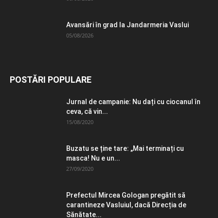
Avansări în grad la Jandarmeria Vaslui
05/08/2026
POSTĂRI POPULARE
Jurnal de campanie: Nu dați cu ciocanul în
ceva, că vin...
15/08/2020
Buzatu se ține tare: „Mai terminați cu
masca! Nu e un...
27/09/2020
Prefectul Mircea Gologan pregătit să
carantineze Vasluiul, dacă Direcția de
Sănătate...