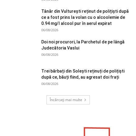
Tânăr din Vulturești reținut de polițiști după
ce a fost prins la volan cu o alcoolemie de
0.94 mg/l alcool pur în aerul expirat
06/08/2026
Doi noi procurori, la Parchetul de pe lângă
Judecătoria Vaslui
06/08/2026
Trei bărbați din Solești reținuți de polițiști
după ce, băuți fiind, au agresat doi frați
06/08/2026
Încărcați mai multe