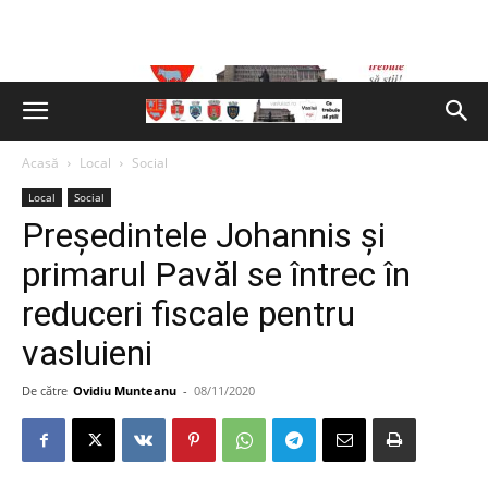
Acasă
Local
Social
Local
Social
Președintele Johannis și
primarul Pavăl se întrec în
reduceri fiscale pentru
vasluieni
De către
Ovidiu Munteanu
-
08/11/2020