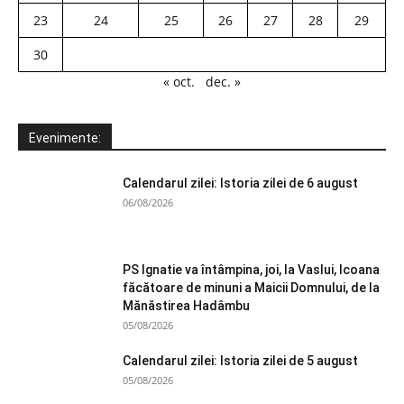
23
24
25
26
27
28
29
30
« oct.
dec. »
Evenimente:
Calendarul zilei: Istoria zilei de 6 august
06/08/2026
PS Ignatie va întâmpina, joi, la Vaslui, Icoana
făcătoare de minuni a Maicii Domnului, de la
Mănăstirea Hadâmbu
05/08/2026
Calendarul zilei: Istoria zilei de 5 august
05/08/2026