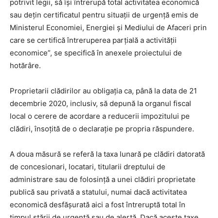
potrivit legii, să îşi întrerupă total activitatea economică
sau deţin certificatul pentru situaţii de urgenţă emis de
Ministerul Economiei, Energiei şi Mediului de Afaceri prin
care se certifică întreruperea parţială a activităţii
economice”, se specifică în anexele proiectului de
hotărâre.
Proprietarii clădirilor au obligaţia ca, până la data de 21
decembrie 2020, inclusiv, să depună la organul fiscal
local o cerere de acordare a reducerii impozitului pe
clădiri, însoţită de o declaraţie pe propria răspundere.
A doua măsură se referă la taxa lunară pe clădiri datorată
de concesionari, locatari, titularii dreptului de
administrare sau de folosință a unei clădiri proprietate
publică sau privată a statului, numai dacă activitatea
economică desfășurată aici a fost întreruptă total în
timpul stării de urgență sau de alertă. Dacă aceste taxe