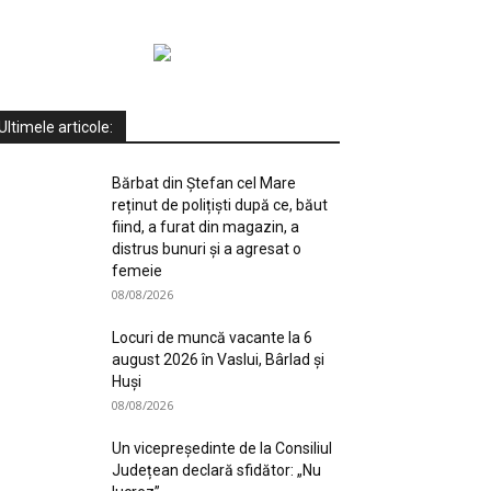
Ultimele articole:
Bărbat din Ștefan cel Mare
reținut de polițiști după ce, băut
fiind, a furat din magazin, a
distrus bunuri și a agresat o
femeie
08/08/2026
Locuri de muncă vacante la 6
august 2026 în Vaslui, Bârlad și
Huși
08/08/2026
Un vicepreședinte de la Consiliul
Județean declară sfidător: „Nu