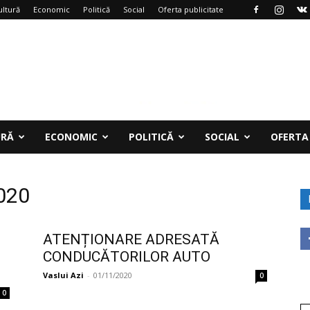
ultură
Economic
Politică
Social
Oferta publicitate
URĂ
ECONOMIC
POLITICĂ
SOCIAL
OFERTA
2020
ATENȚIONARE ADRESATĂ
CONDUCĂTORILOR AUTO
Vaslui Azi
-
01/11/2020
0
0