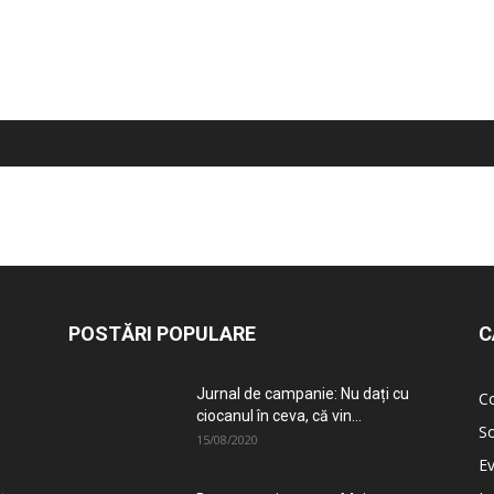
POSTĂRI POPULARE
C
Jurnal de campanie: Nu dați cu
C
ciocanul în ceva, că vin...
So
15/08/2020
E