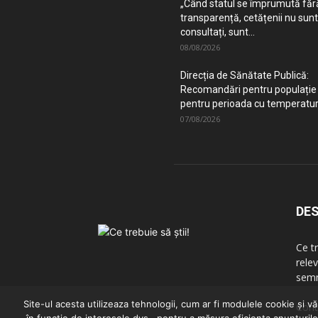
„Când statul se împrumută făr
transparență, cetățenii nu sunt
consultați, sunt...
08/08/2026
Direcția de Sănătate Publică:
Recomandări pentru populație
pentru perioada cu temperaturi
07/08/2026
DES
Ce t
relev
semn
Site-ul acesta utilizeaza tehnologii, cum ar fi modulele cookie și v
Cont