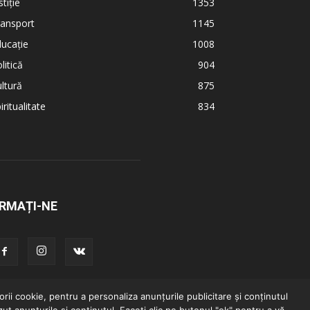
stiție
1353
ransport
1145
ucație
1008
litică
904
ltură
875
iritualitate
834
RMAȚI-NE
rii cookie, pentru a personaliza anunțurile publicitare și conținutul