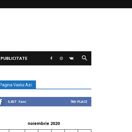
 PUBLICITATE
Pagina Vaslui Azi:
5,657
Fani
ÎMI PLACE
noiembrie 2020