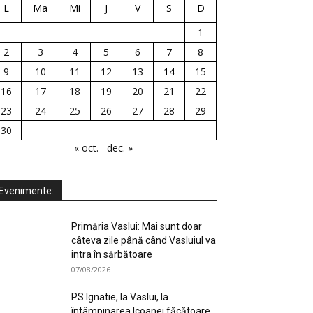
L
Ma
Mi
J
V
S
D
1
2
3
4
5
6
7
8
9
10
11
12
13
14
15
16
17
18
19
20
21
22
23
24
25
26
27
28
29
30
« oct.
dec. »
Evenimente:
Primăria Vaslui: Mai sunt doar
câteva zile până când Vasluiul va
intra în sărbătoare
07/08/2026
PS Ignatie, la Vaslui, la
întâmpinarea Icoanei făcătoare