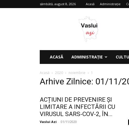
sâmbătă, august 8, 2026
Acasă
Administrație
C
Vaslui
azi
ACASĂ
ADMINISTRAȚIE
CULT
Acasă
2020
noiembrie
1
Arhive Zilnice: 01/11/
ACȚIUNI DE PREVENIRE ȘI
LIMITARE A INFECTĂRII CU
VIRUSUL SARS-COV-2, ÎN...
Vaslui Azi
-
01/11/2020