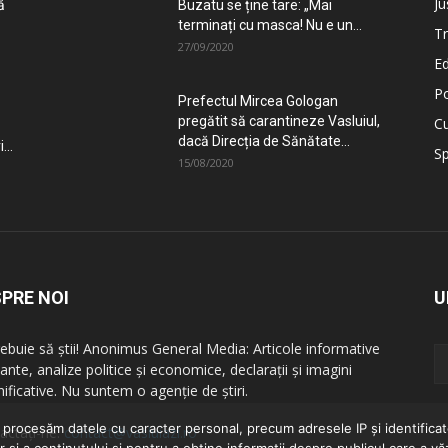
Ju
ă
Buzatu se ține tare: „Mai
terminați cu masca! Nu e un...
T
27/09/2020
Ed
Po
Prefectul Mircea Gologan
pregătit să carantineze Vasluiul,
Cu
dacă Direcția de Sănătate...
...
Sp
15/08/2020
PRE NOI
U
rebuie să știi! Anonimus General Media: Articole informative
ante, analize politice și economice, declarații și imagini
ificative. Nu suntem o agenție de știri.
ă procesăm datele cu caracter personal, precum adresele IP și identificato
actați-ne:
contact@vasluiazi.ro