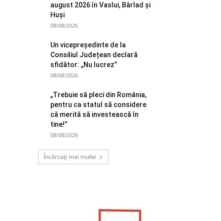
august 2026 în Vaslui, Bârlad și
Huși
08/08/2026
Un vicepreședinte de la
Consiliul Județean declară
sfidător: „Nu lucrez”
08/08/2026
„Trebuie să pleci din România,
pentru ca statul să considere
că merită să investească în
tine!”
08/08/2026
Încărcați mai multe