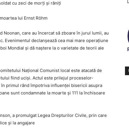
oldat cu zeci de morți și răniți
 moartea lui Ernst Röhm
ed Noonan, care au încercat să zboare în jurul lumii, au
ific. Evenimentul declanșează cea mai mare operațiune
oi Mondial și dă naștere la o varietate de teorii ale
Comitetului Național Comunist local este atacată de
ului fiind uciși. Actul este prilejul proceselor-
 în primul rând împotriva influenței bisericii asupra
soane sunt condamnate la moarte și 111 la închisoare
son, a promulgat Legea Drepturilor Civile, prin care
ice și la angajare