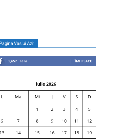
Pagina Vaslui Azi:
5,657
Fani
ÎMI PLACE
iulie 2026
L
Ma
Mi
J
V
S
D
1
2
3
4
5
6
7
8
9
10
11
12
13
14
15
16
17
18
19