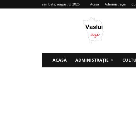
sâmbătă, august 8, 2026
Acasă
Administrație
Cu
Vaslui
azi
ACASĂ
ADMINISTRAȚIE
CULT