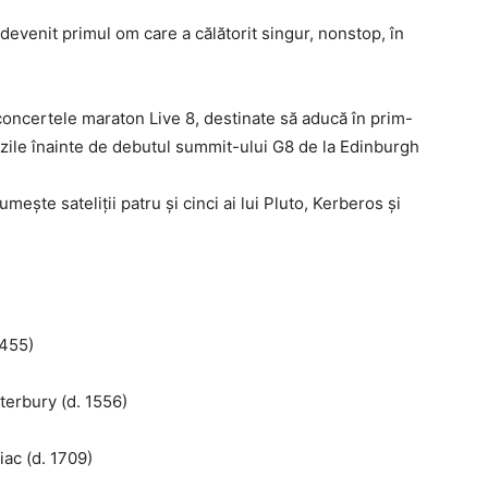
evenit primul om care a călătorit singur, nonstop, în
 concertele maraton Live 8, destinate să aducă în prim-
 zile înainte de debutul summit-ului G8 de la Edinburgh
ște sateliții patru și cinci ai lui Pluto, Kerberos și
 455)
erbury (d. 1556)
iac (d. 1709)