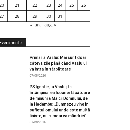
20
21
22
23
24
25
26
27
28
29
30
31
« iun.
aug. »
Evenimente:
Primăria Vaslui: Mai sunt doar
câteva zile până când Vasluiul
va intra în sărbătoare
07/08/2026
PS Ignatie, la Vaslui, la
întâmpinarea Icoanei făcătoare
de minuni a Maicii Domnului, de
la Hadâmbu: „Dumnezeu vine în
sufletul omului unde este multă
liniște, nu rumoarea mândriei”
07/08/2026