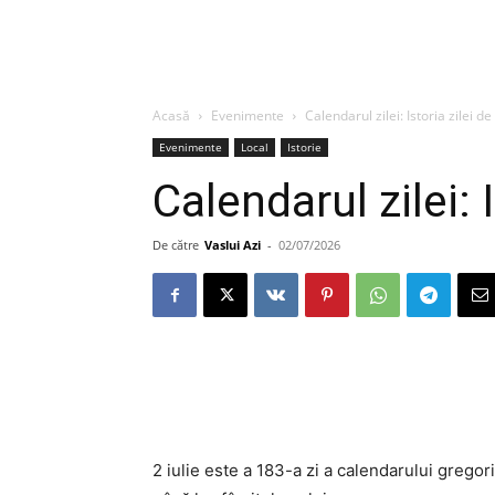
Acasă
Evenimente
Calendarul zilei: Istoria zilei de 
Evenimente
Local
Istorie
Calendarul zilei: I
De către
Vaslui Azi
-
02/07/2026
2 iulie este a 183-a zi a calendarului gregori