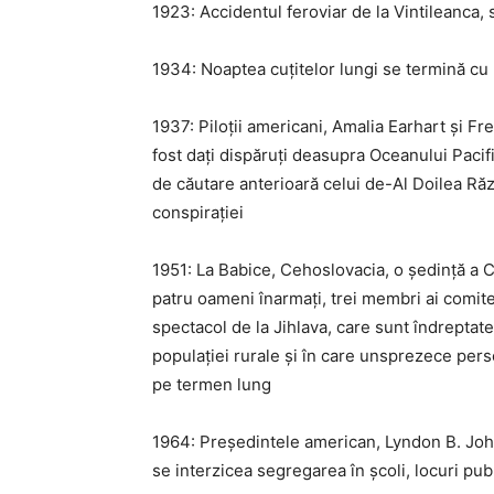
1923: Accidentul feroviar de la Vintileanca, s
1934: Noaptea cuțitelor lungi se termină cu
1937: Piloții americani, Amalia Earhart și Fr
fost dați dispăruți deasupra Oceanului Pac
de căutare anterioară celui de-Al Doilea Răzb
conspirației
1951: La Babice, Cehoslovacia, o ședință a 
patru oameni înarmați, trei membri ai comitet
spectacol de la Jihlava, care sunt îndreptate
populației rurale și în care unsprezece per
pe termen lung
1964: Președintele american, Lyndon B. John
se interzicea segregarea în școli, locuri publ