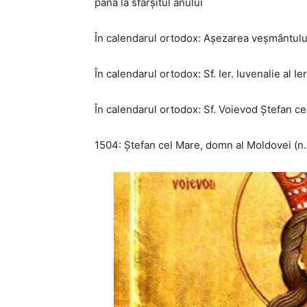
până la sfârșitul anului
În calendarul ortodox: Așezarea veșmântul
În calendarul ortodox: Sf. Ier. Iuvenalie al Ie
În calendarul ortodox: Sf. Voievod Ștefan c
1504: Ștefan cel Mare, domn al Moldovei (n.