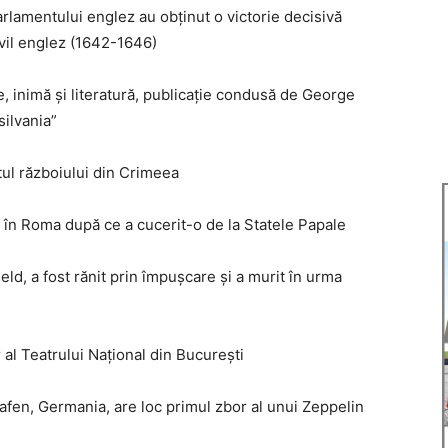
rlamentului englez au obținut o victorie decisivă
civil englez (1642-1646)
e, inimă și literatură, publicație condusă de George
silvania”
ul războiului din Crimeea
tră în Roma după ce a cucerit-o de la Statele Papale
ld, a fost rănit prin împușcare și a murit în urma
 al Teatrului Național din București
afen, Germania, are loc primul zbor al unui Zeppelin