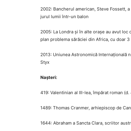
2002: Bancherul american, Steve Fossett, a d
jurul lumii într-un balon
2005: La Londra și în alte orașe au avut loc
plan problema sărăciei din Africa, cu doar 3
2013: Uniunea Astronomică Internațională nume
Styx
Nașteri:
419: Valentinian al III-lea, împărat roman (d.
1489: Thomas Cranmer, arhiepiscop de Cant
1644: Abraham a Sancta Clara, scriitor austr