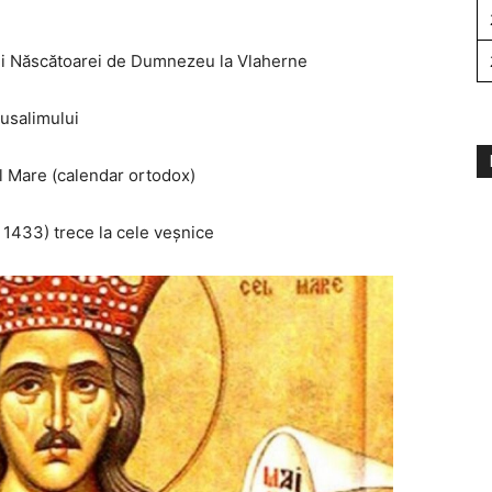
ui Născătoarei de Dumnezeu la Vlaherne
rusalimului
el Mare (calendar ortodox)
 1433) trece la cele veșnice