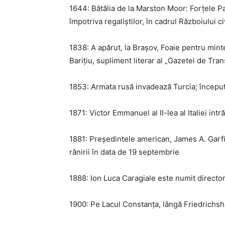
1644: Bătălia de la Marston Moor: Forțele Pa
împotriva regaliștilor, în cadrul Războiului 
1838: A apărut, la Brașov, Foaie pentru mint
Barițiu, supliment literar al „Gazetei de Tran
1853: Armata rusă invadează Turcia; început
1871: Victor Emmanuel al II-lea al Italiei in
1881: Președintele american, James A. Garfie
rănirii în data de 19 septembrie
1888: Ion Luca Caragiale este numit director
1900: Pe Lacul Constanța, lângă Friedrichsh