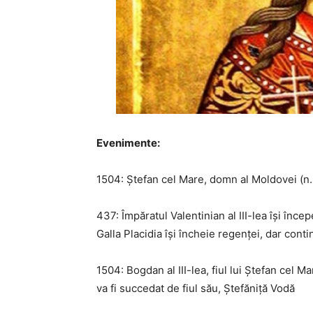
Evenimente:
1504: Ștefan cel Mare, domn al Moldovei (n.
437: Împăratul Valentinian al III-lea își î
Galla Placidia își încheie regenței, dar cont
1504: Bogdan al III-lea, fiul lui Ștefan cel 
va fi succedat de fiul său, Ștefăniță Vodă