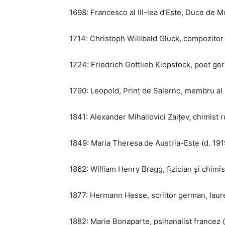
1698: Francesco al III-lea d’Este, Duce de 
1714: Christoph Willibald Gluck, compozitor
1724: Friedrich Gottlieb Klopstock, poet ge
1790: Leopold, Prinț de Salerno, membru al 
1841: Alexander Mihailovici Zaițev, chimist r
1849: Maria Theresa de Austria-Este (d. 191
1862: William Henry Bragg, fizician și chimis
1877: Hermann Hesse, scriitor german, laure
1882: Marie Bonaparte, psihanalist francez (