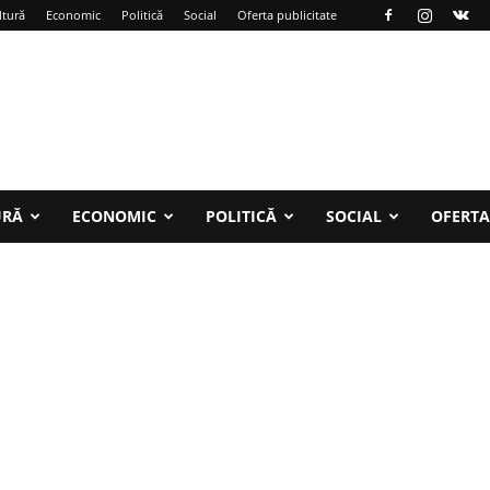
ltură
Economic
Politică
Social
Oferta publicitate
URĂ
ECONOMIC
POLITICĂ
SOCIAL
OFERTA