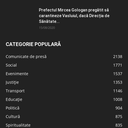
Prefectul Mircea Gologan pregătit să
carantineze Vasluiul, dacă Direcția de
Sănătate...
15/08/2020
CATEGORIE POPULARĂ
Comunicate de presă
2138
Social
1771
Evenimente
1537
Justiție
1353
Transport
1146
Educație
1008
Politică
904
Cultură
875
Spiritualitate
835