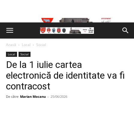
Acasă
Local
Social
Local
Social
De la 1 iulie cartea
electronică de identitate va fi
contracost
De către
Marian Mocanu
-
25/06/2026