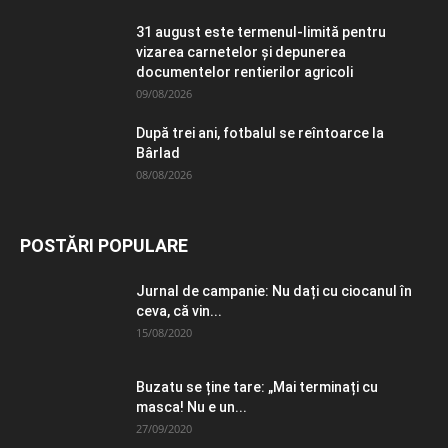
31 august este termenul-limită pentru
vizarea carnetelor și depunerea
documentelor rentierilor agricoli
09/08/2026
După trei ani, fotbalul se reîntoarce la
Bârlad
08/08/2026
POSTĂRI POPULARE
Jurnal de campanie: Nu dați cu ciocanul în
ceva, că vin...
15/08/2020
Buzatu se ține tare: „Mai terminați cu
masca! Nu e un...
27/09/2020