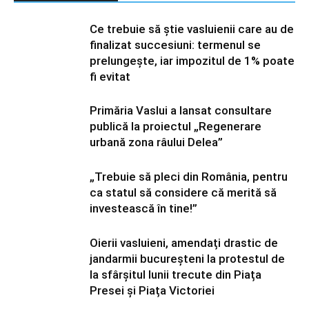
Ce trebuie să știe vasluienii care au de
finalizat succesiuni: termenul se
prelungește, iar impozitul de 1% poate
fi evitat
Primăria Vaslui a lansat consultare
publică la proiectul „Regenerare
urbană zona râului Delea”
„Trebuie să pleci din România, pentru
ca statul să considere că merită să
investească în tine!”
Oierii vasluieni, amendați drastic de
jandarmii bucureșteni la protestul de
la sfârșitul lunii trecute din Piața
Presei și Piața Victoriei