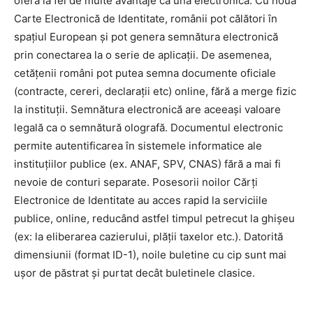
oferă la fel de multe avantaje ca una electronică. Cu noua
Carte Electronică de Identitate, românii pot călători în
spațiul European și pot genera semnătura electronică
prin conectarea la o serie de aplicații. De asemenea,
cetățenii români pot putea semna documente oficiale
(contracte, cereri, declarații etc) online, fără a merge fizic
la instituții. Semnătura electronică are aceeași valoare
legală ca o semnătură olografă. Documentul electronic
permite autentificarea în sistemele informatice ale
instituțiilor publice (ex. ANAF, SPV, CNAS) fără a mai fi
nevoie de conturi separate. Posesorii noilor Cărți
Electronice de Identitate au acces rapid la serviciile
publice, online, reducând astfel timpul petrecut la ghișeu
(ex: la eliberarea cazierului, plății taxelor etc.). Datorită
dimensiunii (format ID-1), noile buletine cu cip sunt mai
ușor de păstrat și purtat decât buletinele clasice.