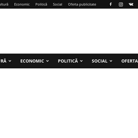
ltură
Economic
Politică
Social
Oferta publicitate
URĂ
ECONOMIC
POLITICĂ
SOCIAL
OFERTA