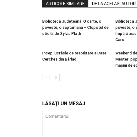
ARTICOLE SIMILARE
DE LA ACELAȘI AUTOR
Biblioteca Județeană: O carte, o
Biblioteca 
poveste, o săptămână – Clopotul de
poveste, o 
sticlă, de Sylvia Plath
împărăteasa
Cars
Încep lucrările de reabilitare a Casei
Weekend de 
Cerchez din Bârlad
Meșteri popu
mașini de 
LĂSAȚI UN MESAJ