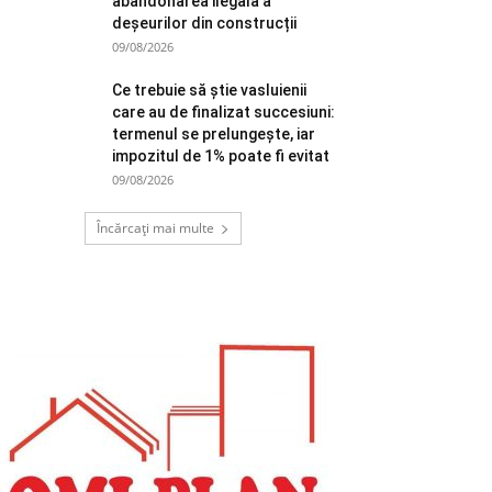
abandonarea ilegală a
deșeurilor din construcții
09/08/2026
Ce trebuie să știe vasluienii
care au de finalizat succesiuni:
termenul se prelungește, iar
impozitul de 1% poate fi evitat
09/08/2026
Încărcați mai multe