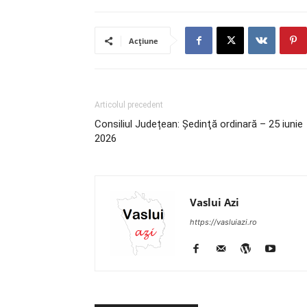
Acțiune
Articolul precedent
Consiliul Județean: Ședinţă ordinară – 25 iunie
2026
Vaslui Azi
https://vasluiazi.ro