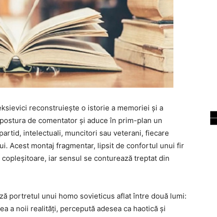
leksievici reconstruiește o istorie a memoriei și a
n postura de comentator și aduce în prim-plan un
partid, intelectuali, muncitori sau veterani, fiecare
i. Acest montaj fragmentar, lipsit de confortul unui fir
te copleșitoare, iar sensul se conturează treptat din
ă portretul unui homo sovieticus aflat între două lumi:
ea a noii realități, percepută adesea ca haotică și