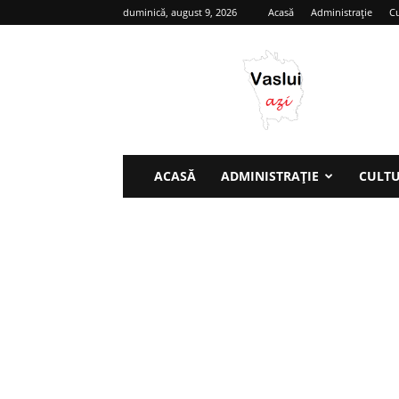
duminică, august 9, 2026
Acasă
Administrație
Cu
Vaslui
azi
ACASĂ
ADMINISTRAȚIE
CULT