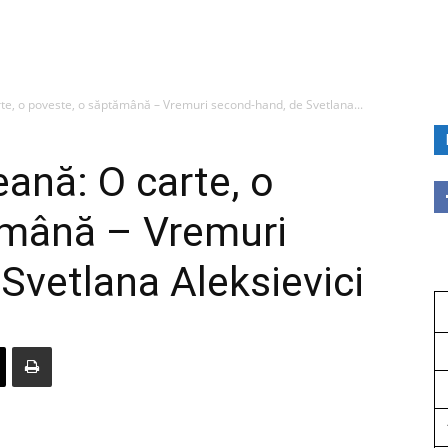
rte, o poveste, o săptămână – Vremuri second-hand, de Svetlana...
eană: O carte, o
ămână – Vremuri
Svetlana Aleksievici