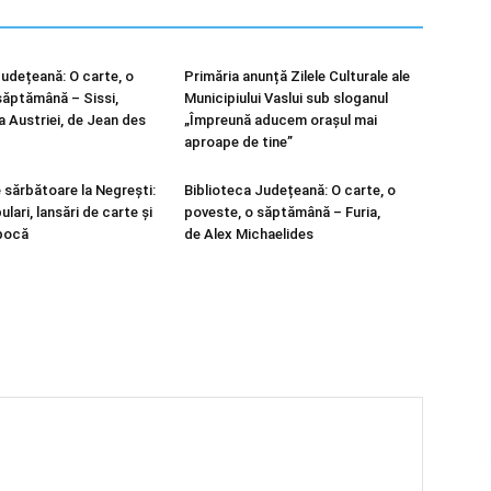
Județeană: O carte, o
Primăria anunță Zilele Culturale ale
săptămână – Sissi,
Municipiului Vaslui sub sloganul
 Austriei, de Jean des
„Împreună aducem orașul mai
aproape de tine”
sărbătoare la Negrești:
Biblioteca Județeană: O carte, o
lari, lansări de carte și
poveste, o săptămână – Furia,
epocă
de Alex Michaelides