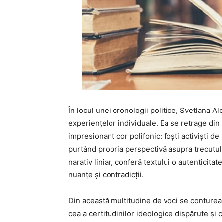
În locul unei cronologii politice, Svetlana A
experiențelor individuale. Ea se retrage di
impresionant cor polifonic: foști activiști de 
purtând propria perspectivă asupra trecutulu
narativ liniar, conferă textului o autenticita
nuanțe și contradicții.
Din această multitudine de voci se contureaz
cea a certitudinilor ideologice dispărute și c