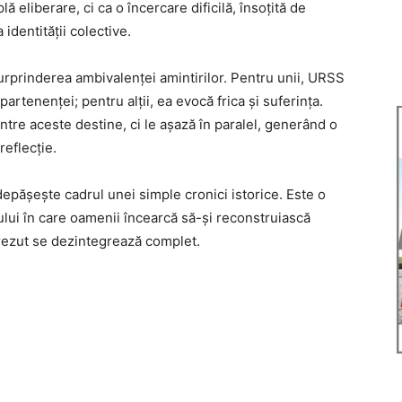
 eliberare, ci ca o încercare dificilă, însoțită de
identității colective.
surprinderea ambivalenței amintirilor. Pentru unii, URSS
rtenenței; pentru alții, ea evocă frica și suferința.
între aceste destine, ci le așază în paralel, generând o
reflecție.
epășește cadrul unei simple cronici istorice. Este o
lului în care oamenii încearcă să-și reconstruiască
crezut se dezintegrează complet.