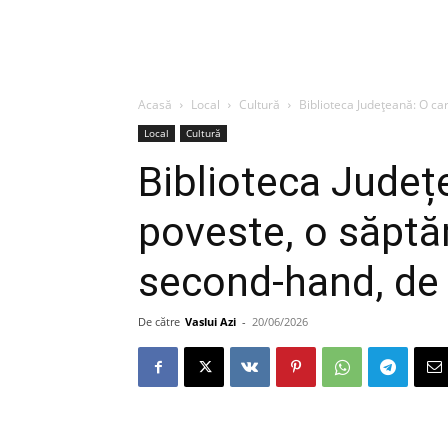
Acasă
Local
Cultură
Biblioteca Județeană: O ca
Local
Cultură
Biblioteca Județ
poveste, o săpt
second-hand, de 
De către
Vaslui Azi
-
20/06/2026