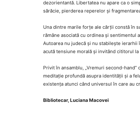
dezorientantă. Libertatea nu apare ca o simplă
sărăcie, pierderea reperelor și fragmentarea 
Una dintre marile forțe ale cărții constă în 
rămâne asociată cu ordinea și sentimentul apa
Autoarea nu judecă și nu stabilește ierarhii 
acută tensiune morală și invitând cititorul la 
Privit în ansamblu, „Vremuri second-hand” d
meditație profundă asupra identității și a fe
existența atunci când universul în care au 
Bibliotecar, Luciana Macovei