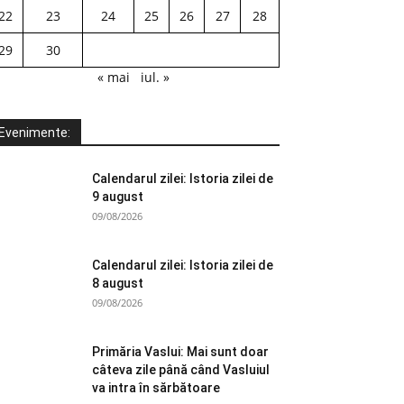
22
23
24
25
26
27
28
29
30
« mai
iul. »
Evenimente:
Calendarul zilei: Istoria zilei de
9 august
09/08/2026
Calendarul zilei: Istoria zilei de
8 august
09/08/2026
Primăria Vaslui: Mai sunt doar
câteva zile până când Vasluiul
va intra în sărbătoare