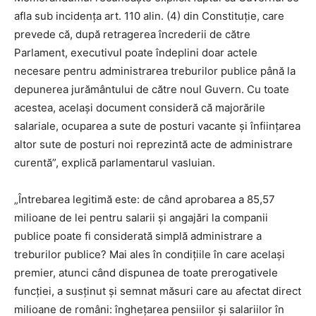
afla sub incidenţa art. 110 alin. (4) din Constituţie, care
prevede că, după retragerea încrederii de către
Parlament, executivul poate îndeplini doar actele
necesare pentru administrarea treburilor publice până la
depunerea jurământului de către noul Guvern. Cu toate
acestea, acelaşi document consideră că majorările
salariale, ocuparea a sute de posturi vacante şi înfiinţarea
altor sute de posturi noi reprezintă acte de administrare
curentă”, explică parlamentarul vasluian.
„Întrebarea legitimă este: de când aprobarea a 85,57
milioane de lei pentru salarii şi angajări la companii
publice poate fi considerată simplă administrare a
treburilor publice? Mai ales în condiţiile în care acelaşi
premier, atunci când dispunea de toate prerogativele
funcţiei, a susţinut şi semnat măsuri care au afectat direct
milioane de români: îngheţarea pensiilor şi salariilor în