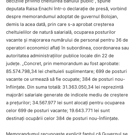
deciziile privind cheltuirea banului public”, spune
deputata Raisa Enachi într-o declarație de presă, vorbind
despre memorandumul adoptat de guvernul Bolojan,
demis la acea dată, prin care s-a aprobat creşterea
cheltuielilor de natură salarială, ocuparea posturilor
vacante şi majorarea numărului de personal pentru 36 de
operatori economici aflaţi în subordinea, coordonarea sau
autoritatea administraţiilor publice locale din 22 de
judeţe. „Concret, prin memorandum au fost aprobate:
85.574.798,34 lei cheltuieli suplimentare; 699 de posturi
vacante ce urmează să fie ocupate; 384 de posturi nou-
înfiinţate. Din suma totală: 31.363.050,34 lei reprezintă
majorări salariale generate de indicele mediu de creştere
a preţurilor; 34.567.977 lei sunt alocaţi pentru ocuparea
celor 699 de posturi vacante; 19.643.771 lei sunt
destinaţi ocupării celor 384 de posturi nou-înfiinţate.
Memorandumul recunoaşte explicit faptul că Guvernul se