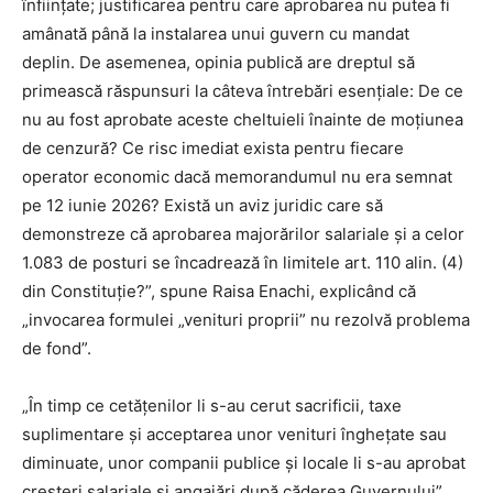
înfiinţate; justificarea pentru care aprobarea nu putea fi
amânată până la instalarea unui guvern cu mandat
deplin. De asemenea, opinia publică are dreptul să
primească răspunsuri la câteva întrebări esenţiale: De ce
nu au fost aprobate aceste cheltuieli înainte de moţiunea
de cenzură? Ce risc imediat exista pentru fiecare
operator economic dacă memorandumul nu era semnat
pe 12 iunie 2026? Există un aviz juridic care să
demonstreze că aprobarea majorărilor salariale şi a celor
1.083 de posturi se încadrează în limitele art. 110 alin. (4)
din Constituţie?”, spune Raisa Enachi, explicând că
„invocarea formulei „venituri proprii” nu rezolvă problema
de fond”.
„În timp ce cetăţenilor li s-au cerut sacrificii, taxe
suplimentare şi acceptarea unor venituri îngheţate sau
diminuate, unor companii publice şi locale li s-au aprobat
creşteri salariale şi angajări după căderea Guvernului”,