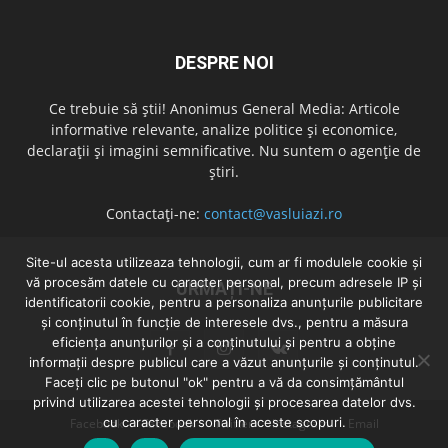
DESPRE NOI
Ce trebuie să știi! Anonimus General Media: Articole
informative relevante, analize politice și economice,
declarații și imagini semnificative. Nu suntem o agenție de
știri.
Contactați-ne:
contact@vasluiazi.ro
Site-ul acesta utilizeaza tehnologii, cum ar fi modulele cookie și
vă procesăm datele cu caracter personal, precum adresele IP și
URMAȚI-NE
identificatorii cookie, pentru a personaliza anunțurile publicitare
și conținutul în funcție de interesele dvs., pentru a măsura
eficiența anunțurilor și a conținutului și pentru a obține
informații despre publicul care a văzut anunțurile și conținutul.
Faceți clic pe butonul "ok" pentru a vă da consimțământul
privind utilizarea acestei tehnologii și procesarea datelor dvs.
cu caracter personal în aceste scopuri.
Facebook
Facebook
Twitter
Instagram
Email