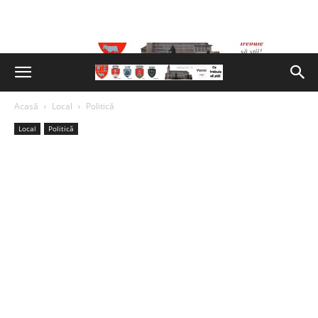
Acasă
Local
Politică
Local
Politică