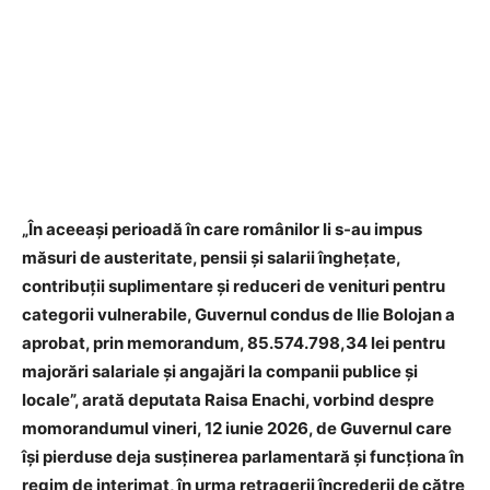
„În aceeaşi perioadă în care românilor li s-au impus
măsuri de austeritate, pensii şi salarii îngheţate,
contribuţii suplimentare şi reduceri de venituri pentru
categorii vulnerabile, Guvernul condus de Ilie Bolojan a
aprobat, prin memorandum, 85.574.798,34 lei pentru
majorări salariale şi angajări la companii publice şi
locale”, arată deputata Raisa Enachi, vorbind despre
momorandumul vineri, 12 iunie 2026, de Guvernul care
îşi pierduse deja susţinerea parlamentară şi funcţiona în
regim de interimat, în urma retragerii încrederii de către