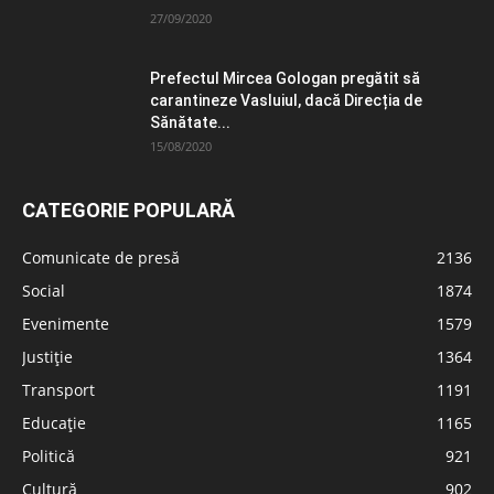
27/09/2020
Prefectul Mircea Gologan pregătit să
carantineze Vasluiul, dacă Direcția de
Sănătate...
15/08/2020
CATEGORIE POPULARĂ
Comunicate de presă
2136
Social
1874
Evenimente
1579
Justiție
1364
Transport
1191
Educație
1165
Politică
921
Cultură
902