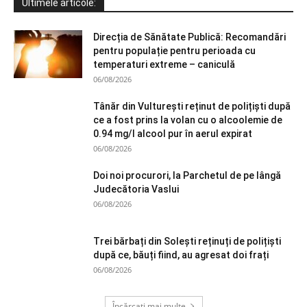
Ultimele articole:
Direcția de Sănătate Publică: Recomandări
pentru populație pentru perioada cu
temperaturi extreme – caniculă
06/08/2026
Tânăr din Vulturești reținut de polițiști după
ce a fost prins la volan cu o alcoolemie de
0.94 mg/l alcool pur în aerul expirat
06/08/2026
Doi noi procurori, la Parchetul de pe lângă
Judecătoria Vaslui
06/08/2026
Trei bărbați din Solești reținuți de polițiști
după ce, băuți fiind, au agresat doi frați
06/08/2026
Încărcați mai multe