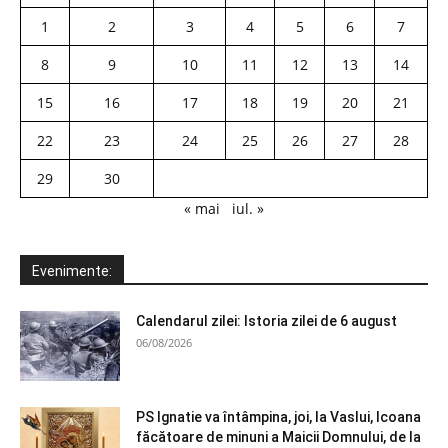
1
2
3
4
5
6
7
8
9
10
11
12
13
14
15
16
17
18
19
20
21
22
23
24
25
26
27
28
29
30
« mai
iul. »
Evenimente:
Calendarul zilei: Istoria zilei de 6 august
06/08/2026
PS Ignatie va întâmpina, joi, la Vaslui, Icoana
făcătoare de minuni a Maicii Domnului, de la