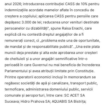
anul 2026; introducerea contribuţiei CASS de 10% pentru
indemnizaţiile acordate mamelor aflate în concediu de
creştere a copilului; aplicarea CASS pentru pensiile care
depăşesc 3.000 de lei; reducerea unor venituri destinate
persoanelor cu dizabilităţi”, spune Raisa Enachi, care
explică că nu contestă dreptul angajaţilor de a fi
remuneraţi corect, ci „problema este una de oportunitate,
de mandat şi de responsabilitate publică”. „Una este plata
muncii deja prestate şi alta este aprobarea unor creşteri
de cheltuieli şi a unor angajări semnificative într-o
perioadă în care Guvernul nu mai beneficia de încrederea
Parlamentului şi avea atribuţii limitate prin Constituţie.
Printre operatorii economici incluşi în memorandum se
regăsesc societăţi de apă şi canalizare, transport public,
termoficare, administrarea domeniului public, servicii
comunale şi aeroporturi, între care: SC ACET SA
Suceava; Hidro Prahova SA; AQUABIS SA Bistriţa;