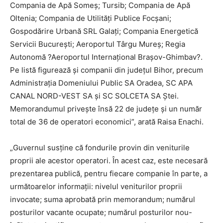
Compania de Apă Someş; Tursib; Compania de Apă
Oltenia; Compania de Utilităţi Publice Focşani;
Gospodărire Urbană SRL Galaţi; Compania Energetică
Servicii Bucureşti; Aeroportul Târgu Mureş; Regia
Autonomă ?Aeroportul Internaţional Braşov-Ghimbav?.
Pe listă figurează şi companii din judeţul Bihor, precum
Administraţia Domeniului Public SA Oradea, SC APA
CANAL NORD-VEST SA şi SC SOLCETA SA Ştei.
Memorandumul priveşte însă 22 de judeţe şi un număr
total de 36 de operatori economici”, arată Raisa Enachi.
„Guvernul susţine că fondurile provin din veniturile
proprii ale acestor operatori. În acest caz, este necesară
prezentarea publică, pentru fiecare companie în parte, a
următoarelor informaţii: nivelul veniturilor proprii
invocate; suma aprobată prin memorandum; numărul
posturilor vacante ocupate; numărul posturilor nou-