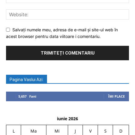
Salvați numele meu, adresa de e-mail și site-ul web în
acest browser pentru data viitoare i comentariu.
Pagina Vaslui Azi:
5,657
Fani
ÎMI PLACE
iunie 2026
L
Ma
Mi
J
V
S
D