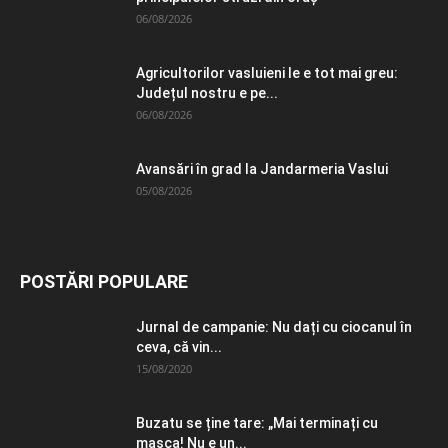
06/08/2026
Agricultorilor vasluieni le e tot mai greu:
Județul nostru e pe...
06/08/2026
Avansări în grad la Jandarmeria Vaslui
05/08/2026
POSTĂRI POPULARE
Jurnal de campanie: Nu dați cu ciocanul în
ceva, că vin...
15/08/2020
Buzatu se ține tare: „Mai terminați cu
masca! Nu e un...