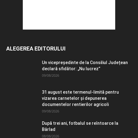
ALEGEREA EDITORULUI
Un vicepreședinte de la Consiliul Județean
declară sfidător: „Nu lucrez”
09/08/2026
31 august este termenul-limită pentru
vizarea carnetelor și depunerea
documentelor rentierilor agricoli
09/08/2026
După trei ani, fotbalul se reîntoarce la
Bârlad
08/08/2026