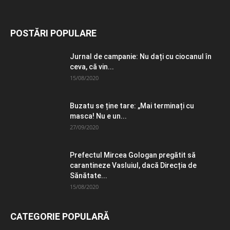
POSTĂRI POPULARE
Jurnal de campanie: Nu dați cu ciocanul în
ceva, că vin...
15/08/2020
Buzatu se ține tare: „Mai terminați cu
masca! Nu e un...
27/09/2020
Prefectul Mircea Gologan pregătit să
carantineze Vasluiul, dacă Direcția de
Sănătate...
15/08/2020
CATEGORIE POPULARĂ