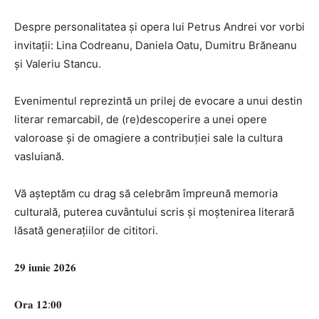
Despre personalitatea și opera lui Petrus Andrei vor vorbi
invitații: Lina Codreanu, Daniela Oatu, Dumitru Brăneanu
și Valeriu Stancu.
Evenimentul reprezintă un prilej de evocare a unui destin
literar remarcabil, de (re)descoperire a unei opere
valoroase și de omagiere a contribuției sale la cultura
vasluiană.
Vă așteptăm cu drag să celebrăm împreună memoria
culturală, puterea cuvântului scris și moștenirea literară
lăsată generațiilor de cititori.
𝟐𝟗 𝐢𝐮𝐧𝐢𝐞 𝟐𝟎𝟐𝟔
𝐎𝐫𝐚 𝟏𝟐:𝟎𝟎