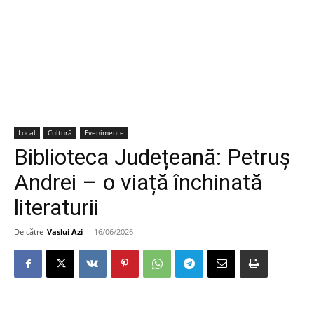
Local
Cultură
Evenimente
Biblioteca Județeană: Petruș
Andrei – o viață închinată
literaturii
De către
Vaslui Azi
-
16/06/2026