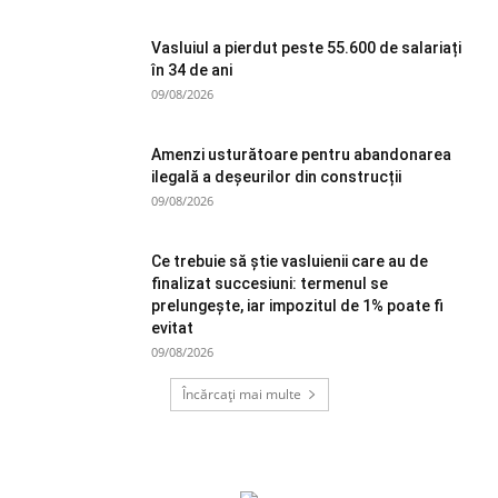
Vasluiul a pierdut peste 55.600 de salariați
în 34 de ani
09/08/2026
Amenzi usturătoare pentru abandonarea
ilegală a deșeurilor din construcții
09/08/2026
Ce trebuie să știe vasluienii care au de
finalizat succesiuni: termenul se
prelungește, iar impozitul de 1% poate fi
evitat
09/08/2026
Încărcați mai multe