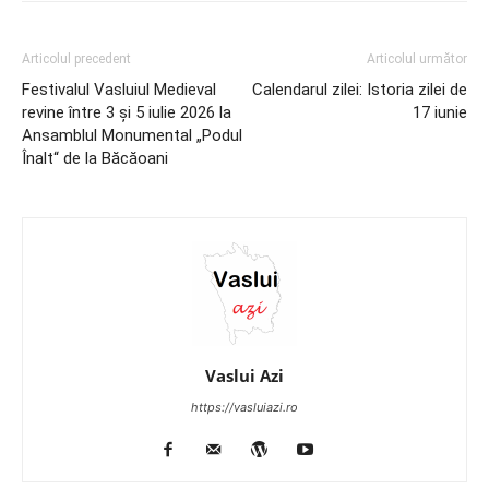
Articolul precedent
Articolul următor
Festivalul Vasluiul Medieval
Calendarul zilei: Istoria zilei de
revine între 3 și 5 iulie 2026 la
17 iunie
Ansamblul Monumental „Podul
Înalt“ de la Băcăoani
Vaslui Azi
https://vasluiazi.ro