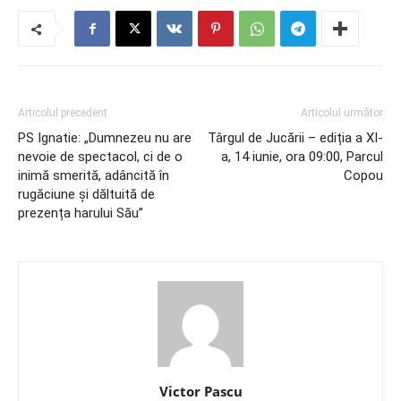
Articolul precedent
Articolul următor
PS Ignatie: „Dumnezeu nu are
Târgul de Jucării – ediția a XI-
nevoie de spectacol, ci de o
a, 14 iunie, ora 09:00, Parcul
inimă smerită, adâncită în
Copou
rugăciune și dăltuită de
prezența harului Său”
Victor Pascu