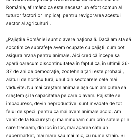
România, afirmând că este necesar un efort comun al
tuturor factorilor implicați pentru revigorarea acestui
sector al agriculturii.
„Pajiștile României sunt o avere națională. Dacă am sta să
socotim ce suprafețe avem ocupate cu pajiști, cum pot
asigura hrană pentru animale. Aici cred că începe să
apară oarecum discontinuitatea în faptul că, în ultimii 36-
37 de ani de democrație, zootehnia țării este probabil,
alături de horticultură, unul din sectoarele cele mai
văduvite. Nu mai creștem animale așa cum am putea să
creștem și la capacitatea pe care o avem. Pajiștile se
împăduresc, devin neproductive, sunt invadate de tot
felul de specii pentru că mai avem animale acolo. Am
venit de la București și mă minunam cum prin satele prin
care treceam, din loc în loc, mai apărea câte un
supermarket, mai mare sau mai mic, cu nume străin. Și