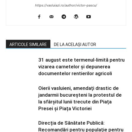
https://vasluiazi.ro/author/victor-pascu/
ARTICOLE SIMILARE
DE LA ACELAȘI AUTOR
31 august este termenul-limită pentru
vizarea carnetelor și depunerea
documentelor rentierilor agricoli
Oierii vasluieni, amendați drastic de
jandarmii bucureșteni la protestul de
la sfârșitul lunii trecute din Piața
Presei și Piața Victoriei
Direcția de Sănătate Publică:
Recomandări pentru populație pentru