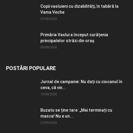
Copii vasluieni cu dizabilități, în tabără la
Vama Veche
07/08/2026
Primăria Vaslui a început curățenia
principalelor străzi din oraș
06/08/2026
POSTĂRI POPULARE
Jurnal de campanie: Nu dați cu ciocanul în
ceva, că vin...
15/08/2020
Buzatu se ține tare: „Mai terminați cu
masca! Nu e un...
27/09/2020