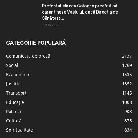
Prefectul Mircea Gologan pregătit să
carantineze Vasluiul, dacă Direcția de
Sănătate...
15/08/2020
CATEGORIE POPULARĂ
Comunicate de presă
2137
Social
1769
Evenimente
1535
Justiție
1352
Transport
1145
Educație
1008
Politică
903
Cultură
875
Spiritualitate
834