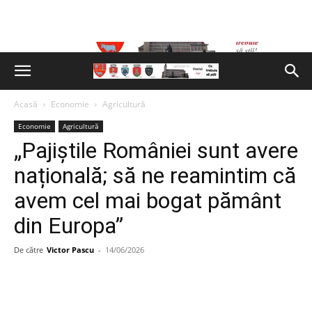
Acasă
Economie
Agricultură
Economie
Agricultură
„Pajiștile României sunt avere
națională; să ne reamintim că
avem cel mai bogat pământ
din Europa”
De către
Victor Pascu
-
14/06/2026