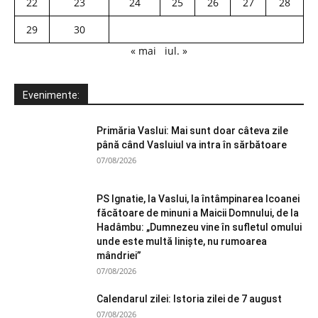
22
23
24
25
26
27
28
29
30
« mai
iul. »
Evenimente:
Primăria Vaslui: Mai sunt doar câteva zile
până când Vasluiul va intra în sărbătoare
07/08/2026
PS Ignatie, la Vaslui, la întâmpinarea Icoanei
făcătoare de minuni a Maicii Domnului, de la
Hadâmbu: „Dumnezeu vine în sufletul omului
unde este multă liniște, nu rumoarea
mândriei”
07/08/2026
Calendarul zilei: Istoria zilei de 7 august
07/08/2026