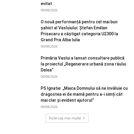
evitat
09/08/2026
O nouă performanță pentru cel mai bun
șahist al Vasluiului: Ștefan Emilian
Prisacaru a câștigat categoria U2300 la
Grand Prix Alba Iulia
09/08/2026
Primăria Vaslui a lansat consultare publică
la proiectul „Regenerare urbană zona râului
Delea”
09/08/2026
PS Ignatie: „Maica Domnului să ne învăluie cu
dragostea ei de mamă pentru a-i simți cât
mai clar și evident ajutorul”
09/08/2026
Încărcați mai multe