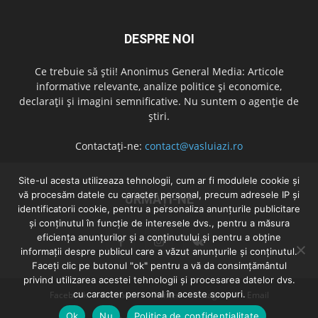
DESPRE NOI
Ce trebuie să știi! Anonimus General Media: Articole
informative relevante, analize politice și economice,
declarații și imagini semnificative. Nu suntem o agenție de
știri.
Contactați-ne:
contact@vasluiazi.ro
Site-ul acesta utilizeaza tehnologii, cum ar fi modulele cookie și
vă procesăm datele cu caracter personal, precum adresele IP și
URMAȚI-NE
identificatorii cookie, pentru a personaliza anunțurile publicitare
și conținutul în funcție de interesele dvs., pentru a măsura
eficiența anunțurilor și a conținutului și pentru a obține
informații despre publicul care a văzut anunțurile și conținutul.
Faceți clic pe butonul "ok" pentru a vă da consimțământul
privind utilizarea acestei tehnologii și procesarea datelor dvs.
cu caracter personal în aceste scopuri.
Facebook
Facebook
Twitter
Instagram
Email
Ok
Nu
Politica de confidentialitate