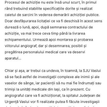
Procesul de achiziție nu este însă unul scurt, în primul
rând trebuind stabilite specificațiile dorite și realizat
caietul de sarcini în vederea demarării achiziției publice.
Doar desfășurarea licitației ce va fi deschisă în acest sens
durează o lună, apoi, după semnarea contractului de
achiziție, va mai trece ceva timp până la livrarea
echipamentului. Urmează apoi montarea și probarea
viitorului angiograf, dar și desemnarea, posibil și
pregătirea personalului medical care va deservi
aparatul…
Chiar și așa, ar trebui ca undeva, în toamnă, la SJU Vaslui
să se facă astfel de investigații complexe ale inimii și ale
vaselor de sânge, iar pacienții să nu mai fie îndrumați sau
trimiși la unități medicale din Iași, ca în prezent. Cu
angiograful care va fi achiziționat, la spitalul Județean de
Urgență Vaslui vor fi realizate putea fi făcute investigașii