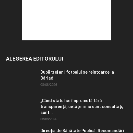
ALEGEREA EDITORULUI
După trei ani, fotbalul se reîntoarce la
Bârlad
08/08/2026
„Când statul se împrumută fără
transparență, cetățenii nu sunt consultați,
sunt...
08/08/2026
Direcția de Sănătate Publică: Recomandări