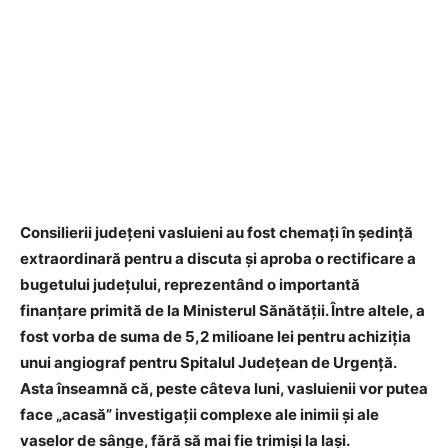
Consilierii județeni vasluieni au fost chemați în ședință
extraordinară pentru a discuta și aproba o rectificare a
bugetului județului, reprezentând o importantă
finanțare primită de la Ministerul Sănătății. Între altele, a
fost vorba de suma de 5,2 milioane lei pentru achiziția
unui angiograf pentru Spitalul Județean de Urgență.
Asta înseamnă că, peste câteva luni, vasluienii vor putea
face „acasă” investigații complexe ale inimii și ale
vaselor de sânge, fără să mai fie trimiși la Iași.