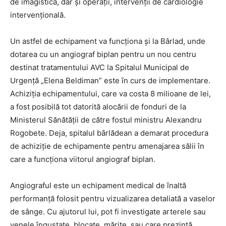
de imagistică, dar și operații, intervenții de cardiologie
intervențională.
Un astfel de echipament va funcționa și la Bârlad, unde
dotarea cu un angiograf biplan pentru un nou centru
destinat tratamentului AVC la Spitalul Municipal de
Urgență „Elena Beldiman” este în curs de implementare.
Achiziția echipamentului, care va costa 8 milioane de lei,
a fost posibilă tot datorită alocării de fonduri de la
Ministerul Sănătății de către fostul ministru Alexandru
Rogobete. Deja, spitalul bârlădean a demarat procedura
de achiziție de echipamente pentru amenajarea sălii în
care a funcționa viitorul angiograf biplan.
Angiograful este un echipament medical de înaltă
performanță folosit pentru vizualizarea detaliată a vaselor
de sânge. Cu ajutorul lui, pot fi investigate arterele sau
venele îngustate, blocate, mărite, sau care prezintă