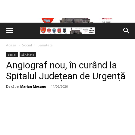
Acasă
Social
Sănătate
Social
Sănătate
Angiograf nou, în curând la
Spitalul Județean de Urgență
De către
Marian Mocanu
-
11/06/2026