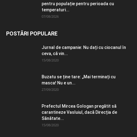
pentru populație pentru perioada cu
temperaturi...
07/08/2026
POSTĂRI POPULARE
Jurnal de campanie: Nu dați cu ciocanul în
ceva, că vin...
15/08/2020
Buzatu se ține tare: „Mai terminați cu
masca! Nu e un...
27/09/2020
Prefectul Mircea Gologan pregătit să
carantineze Vasluiul, dacă Direcția de
Sănătate...
15/08/2020