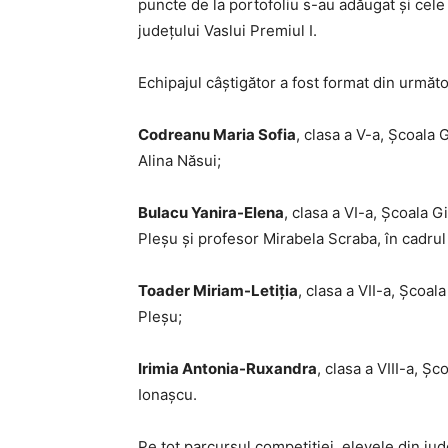
puncte de la portofoliu s-au adăugat și cele
județului Vaslui Premiul I.
Echipajul câștigător a fost format din următor
Codreanu Maria Sofia
, clasa a V-a, Școala 
Alina Năsui;
Bulacu Yanira-Elena
, clasa a VI-a, Școala 
Pleșu și profesor Mirabela Scraba, în cadru
Toader Miriam-Letiția
, clasa a VII-a, Școa
Pleșu;
Irimia Antonia-Ruxandra
, clasa a VIII-a, Ș
Ionașcu.
Pe tot parcursul competiției, elevele din ju