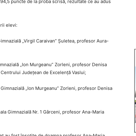
 94,5 puncte de la proba scrisă, rezultate ce au adus
ii elevi:
Gimnazială „Virgil Caraivan” Șuletea, profesor Aura-
Gimnazială „Ion Murgeanu” Zorleni, profesor Denisa
l Centrului Județean de Excelență Vaslui;
la Gimnazială „Ion Murgeanu” Zorleni, profesor Denisa
coala Gimnazială Nr. 1 Gârceni, profesor Ana-Maria
deț au fost însoțite de doamna profesor Ana-Maria