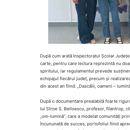
După cum arată Inspectoratul Școlar Județea
carte, pentru care lectura reprezintă nu doar 
spiritului, iar regulamentul prevede susține
echipajul fiecărui județ, precum și realizare
din acest an fiind: „Dascălii, oameni – lumi
După o documentare prealabilă foarte riguroa
lui Stroe S. Belloescu, profesor, filantrop, cti
„om-lumină”, care a modelat comunități prin 
încununată de succes, portofoliul fiind apre