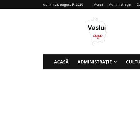
duminică, august 9, 2026
Acasă
Administrație
Cu
Vaslui
azi
ACASĂ
ADMINISTRAȚIE
CULT