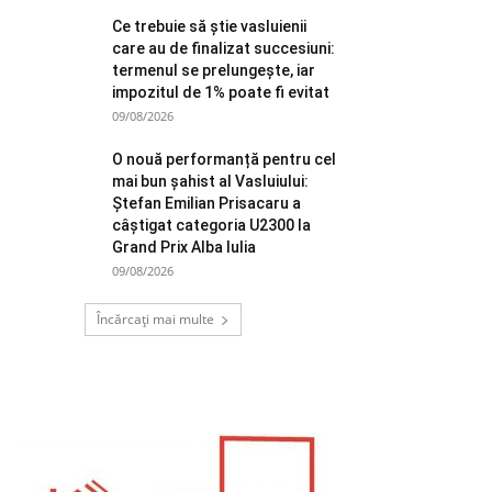
Ce trebuie să știe vasluienii
care au de finalizat succesiuni:
termenul se prelungește, iar
impozitul de 1% poate fi evitat
09/08/2026
O nouă performanță pentru cel
mai bun șahist al Vasluiului:
Ștefan Emilian Prisacaru a
câștigat categoria U2300 la
Grand Prix Alba Iulia
09/08/2026
Încărcați mai multe