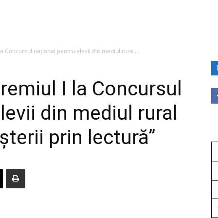
 la Concursul național pentru elevii din mediul rural...
Premiul I la Concursul
levii din mediul rural
terii prin lectură”