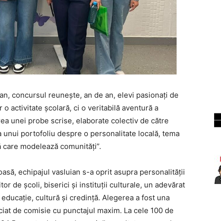
n, concursul reunește, an de an, elevi pasionați de
o activitate școlară, ci o veritabilă aventură a
rea unei probe scrise, elaborate colectiv de către
a unui portofoliu despre o personalitate locală, tema
nă care modelează comunități”.
să, echipajul vasluian s-a oprit asupra personalității
tor de școli, biserici și instituții culturale, un adevărat
educație, cultură și credință. Alegerea a fost una
ciat de comisie cu punctajul maxim. La cele 100 de