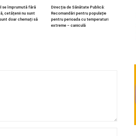
l se împrumută fără
Direcția de Sănătate Publică:
ă, cetățenii nu sunt
Recomandări pentru populație
 sunt doar chemați să
pentru perioada cu temperaturi
extreme – caniculă