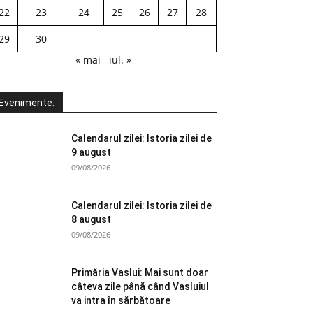
22
23
24
25
26
27
28
29
30
« mai
iul. »
Evenimente:
Calendarul zilei: Istoria zilei de
9 august
09/08/2026
Calendarul zilei: Istoria zilei de
8 august
09/08/2026
Primăria Vaslui: Mai sunt doar
câteva zile până când Vasluiul
va intra în sărbătoare