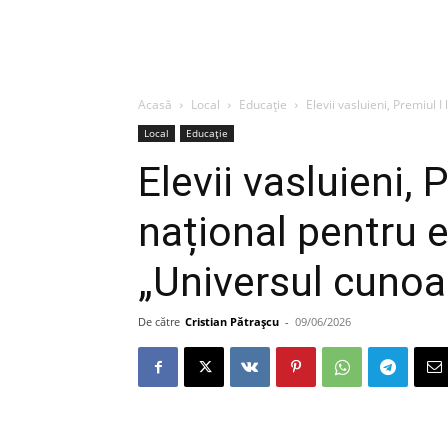
Acasă
Local
Educație
Elevii vasluieni, Premiul I
Local
Educație
Elevii vasluieni, 
național pentru e
„Universul cunoaș
De către
Cristian Pătrașcu
-
09/06/2026