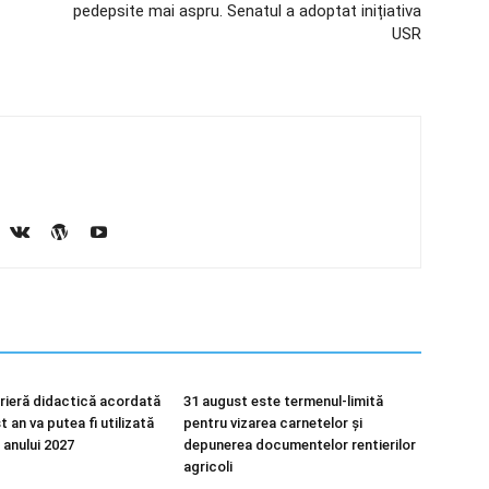
pedepsite mai aspru. Senatul a adoptat inițiativa
USR
rieră didactică acordată
31 august este termenul-limită
 an va putea fi utilizată
pentru vizarea carnetelor și
 anului 2027
depunerea documentelor rentierilor
agricoli