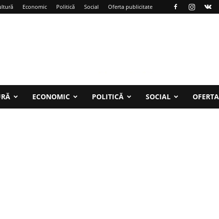
ltură
Economic
Politică
Social
Oferta publicitate
URĂ
ECONOMIC
POLITICĂ
SOCIAL
OFERTA