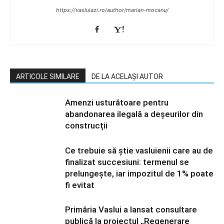
https://vasluiazi.ro/author/marian-mocanu/
ARTICOLE SIMILARE
DE LA ACELAȘI AUTOR
Amenzi usturătoare pentru
abandonarea ilegală a deșeurilor din
construcții
Ce trebuie să știe vasluienii care au de
finalizat succesiuni: termenul se
prelungește, iar impozitul de 1% poate
fi evitat
Primăria Vaslui a lansat consultare
publică la proiectul „Regenerare