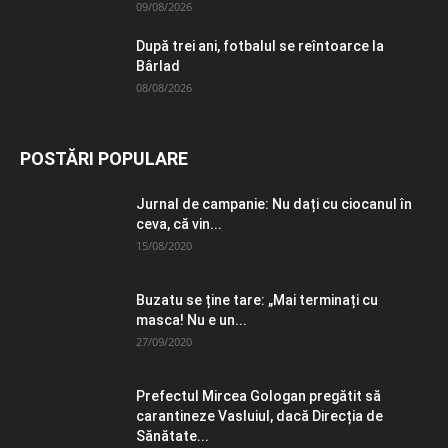
09/08/2026
După trei ani, fotbalul se reîntoarce la
Bârlad
08/08/2026
POSTĂRI POPULARE
Jurnal de campanie: Nu dați cu ciocanul în
ceva, că vin...
15/08/2020
Buzatu se ține tare: „Mai terminați cu
masca! Nu e un...
27/09/2020
Prefectul Mircea Gologan pregătit să
carantineze Vasluiul, dacă Direcția de
Sănătate...