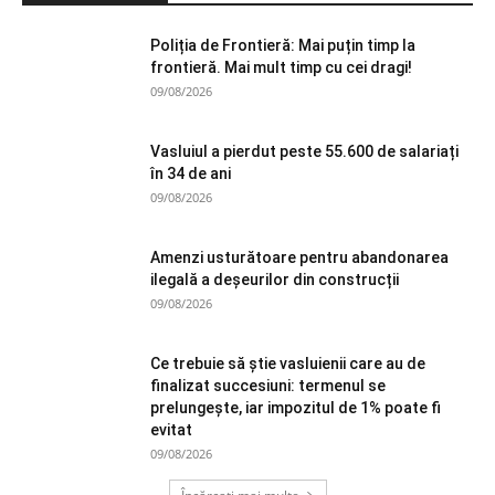
Poliția de Frontieră: Mai puțin timp la
frontieră. Mai mult timp cu cei dragi!
09/08/2026
Vasluiul a pierdut peste 55.600 de salariați
în 34 de ani
09/08/2026
Amenzi usturătoare pentru abandonarea
ilegală a deșeurilor din construcții
09/08/2026
Ce trebuie să știe vasluienii care au de
finalizat succesiuni: termenul se
prelungește, iar impozitul de 1% poate fi
evitat
09/08/2026