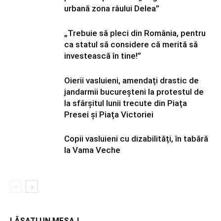
urbană zona râului Delea”
„Trebuie să pleci din România, pentru
ca statul să considere că merită să
investească în tine!”
Oierii vasluieni, amendați drastic de
jandarmii bucureșteni la protestul de
la sfârșitul lunii trecute din Piața
Presei și Piața Victoriei
Copii vasluieni cu dizabilități, în tabără
la Vama Veche
LĂSAȚI UN MESAJ