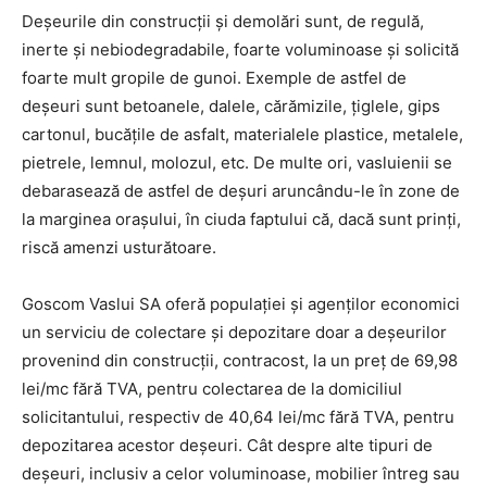
Deşeurile din construcţii şi demolări sunt, de regulă,
inerte şi nebiodegradabile, foarte voluminoase şi solicită
foarte mult gropile de gunoi. Exemple de astfel de
deşeuri sunt betoanele, dalele, cărămizile, ţiglele, gips
cartonul, bucăţile de asfalt, materialele plastice, metalele,
pietrele, lemnul, molozul, etc. De multe ori, vasluienii se
debarasează de astfel de deșuri aruncându-le în zone de
la marginea orașului, în ciuda faptului că, dacă sunt prinți,
riscă amenzi usturătoare.
Goscom Vaslui SA oferă populației și agenților economici
un serviciu de colectare și depozitare doar a deșeurilor
provenind din construcții, contracost, la un preț de 69,98
lei/mc fără TVA, pentru colectarea de la domiciliul
solicitantului, respectiv de 40,64 lei/mc fără TVA, pentru
depozitarea acestor deșeuri. Cât despre alte tipuri de
deșeuri, inclusiv a celor voluminoase, mobilier întreg sau