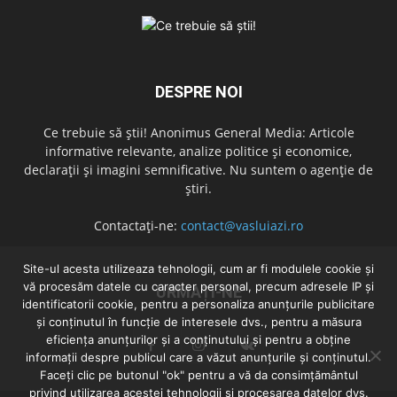
DESPRE NOI
Ce trebuie să știi! Anonimus General Media: Articole
informative relevante, analize politice și economice,
declarații și imagini semnificative. Nu suntem o agenție de
știri.
Contactați-ne:
contact@vasluiazi.ro
Site-ul acesta utilizeaza tehnologii, cum ar fi modulele cookie și
vă procesăm datele cu caracter personal, precum adresele IP și
URMAȚI-NE
identificatorii cookie, pentru a personaliza anunțurile publicitare
și conținutul în funcție de interesele dvs., pentru a măsura
eficiența anunțurilor și a conținutului și pentru a obține
informații despre publicul care a văzut anunțurile și conținutul.
Faceți clic pe butonul "ok" pentru a vă da consimțământul
privind utilizarea acestei tehnologii și procesarea datelor dvs.