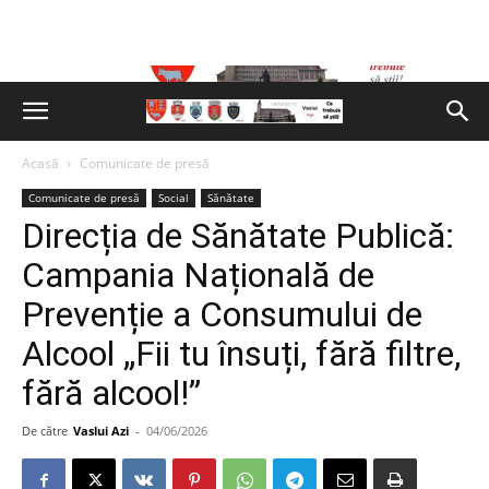
Acasă
Comunicate de presă
Comunicate de presă
Social
Sănătate
Direcția de Sănătate Publică:
Campania Națională de
Prevenție a Consumului de
Alcool „Fii tu însuți, fără filtre,
fără alcool!”
De către
Vaslui Azi
-
04/06/2026