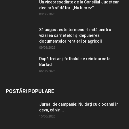
Un vicepreședinte de la Consiliul Județean
declară sfidător: „Nu lucrez”
09/08/2026
31 august este termenul-limită pentru
vizarea carnetelor și depunerea
documentelor rentierilor agricoli
09/08/2026
După trei ani, fotbalul se reîntoarce la
Bârlad
08/08/2026
POSTĂRI POPULARE
Jurnal de campanie: Nu dați cu ciocanul în
ceva, că vin...
15/08/2020