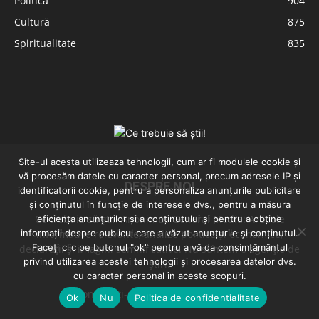
Politică
904
Cultură
875
Spiritualitate
835
Site-ul acesta utilizeaza tehnologii, cum ar fi modulele cookie și
vă procesăm datele cu caracter personal, precum adresele IP și
DESPRE NOI
identificatorii cookie, pentru a personaliza anunțurile publicitare
și conținutul în funcție de interesele dvs., pentru a măsura
Ce trebuie să știi! Anonimus General Media: Articole
eficiența anunțurilor și a conținutului și pentru a obține
informații despre publicul care a văzut anunțurile și conținutul.
informative relevante, analize politice și economice,
Faceți clic pe butonul "ok" pentru a vă da consimțământul
declarații și imagini semnificative. Nu suntem o agenție de
privind utilizarea acestei tehnologii și procesarea datelor dvs.
știri.
cu caracter personal în aceste scopuri.
Contactați-ne:
contact@vasluiazi.ro
Ok
Nu
Politica de confidentialitate