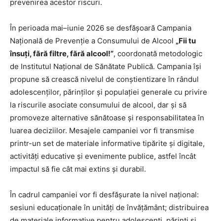
prevenirea acestor riscuri.
În perioada mai–iunie 2026 se desfășoară Campania
Națională de Prevenție a Consumului de Alcool
„Fii tu
însuți, fără filtre, fără alcool!”
, coordonată metodologic
de Institutul Național de Sănătate Publică. Campania își
propune să crească nivelul de conștientizare în rândul
adolescenților, părinților și populației generale cu privire
la riscurile asociate consumului de alcool, dar și să
promoveze alternative sănătoase și responsabilitatea în
luarea deciziilor. Mesajele campaniei vor fi transmise
printr-un set de materiale informative tipărite și digitale,
activități educative și evenimente publice, astfel încât
impactul să fie cât mai extins și durabil.
În cadrul campaniei vor fi desfășurate la nivel național:
sesiuni educaționale în unități de învățământ; distribuirea
de materiale informative pentru adolescenți, părinți și