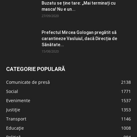
Buzatu se ține tare: „Mai terminați cu
masca! Nu e un...
27/09/2020
Prefectul Mircea Gologan pregătit să
carantineze Vasluiul, dacă Direcția de
Sănătate...
15/08/2020
CATEGORIE POPULARĂ
Comunicate de presă
2138
Social
1771
Evenimente
1537
Justiție
1353
Transport
1146
Educație
1008