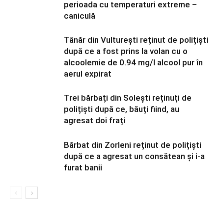
perioada cu temperaturi extreme –
caniculă
Tânăr din Vulturești reținut de polițiști
după ce a fost prins la volan cu o
alcoolemie de 0.94 mg/l alcool pur în
aerul expirat
Trei bărbați din Solești reținuți de
polițiști după ce, băuți fiind, au
agresat doi frați
Bărbat din Zorleni reținut de polițiști
după ce a agresat un consătean și i-a
furat banii