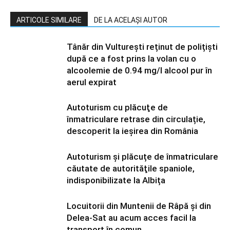
ARTICOLE SIMILARE
DE LA ACELAȘI AUTOR
Tânăr din Vulturești reținut de polițiști
după ce a fost prins la volan cu o
alcoolemie de 0.94 mg/l alcool pur în
aerul expirat
Autoturism cu plăcuţe de
înmatriculare retrase din circulație,
descoperit la ieșirea din România
Autoturism și plăcuțe de înmatriculare
căutate de autorităţile spaniole,
indisponibilizate la Albița
Locuitorii din Muntenii de Râpă și din
Delea-Sat au acum acces facil la
transport în comun