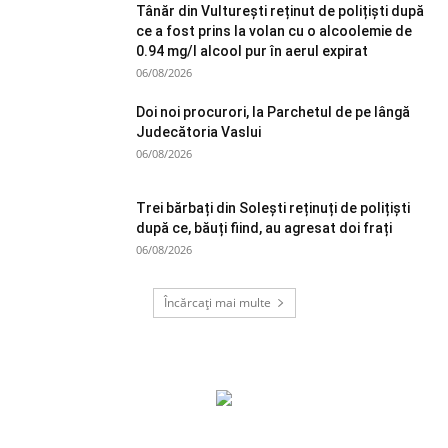
Tânăr din Vulturești reținut de polițiști după
ce a fost prins la volan cu o alcoolemie de
0.94 mg/l alcool pur în aerul expirat
06/08/2026
Doi noi procurori, la Parchetul de pe lângă
Judecătoria Vaslui
06/08/2026
Trei bărbați din Solești reținuți de polițiști
după ce, băuți fiind, au agresat doi frați
06/08/2026
Încărcați mai multe