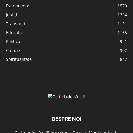
Evenimente
1579
Justiție
1364
Transport
1191
Educație
1165
Politică
921
Cultură
902
Spiritualitate
842
DESPRE NOI
Ce trebuie să știi! Anonimus General Media: Articole