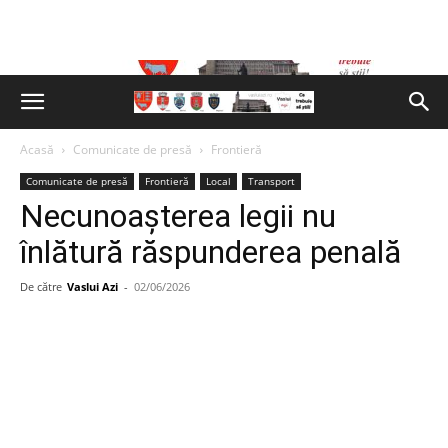
Acasă
Comunicate de presă
Frontieră
Comunicate de presă
Frontieră
Local
Transport
Necunoașterea legii nu
înlătură răspunderea penală
De către
Vaslui Azi
-
02/06/2026