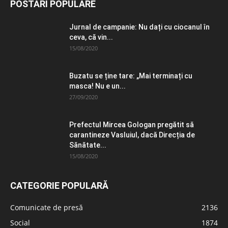
POSTĂRI POPULARE
Jurnal de campanie: Nu dați cu ciocanul în
ceva, că vin...
15/08/2020
Buzatu se ține tare: „Mai terminați cu
masca! Nu e un...
27/09/2020
Prefectul Mircea Gologan pregătit să
carantineze Vasluiul, dacă Direcția de
Sănătate...
15/08/2020
CATEGORIE POPULARĂ
Comunicate de presă
2136
Social
1874